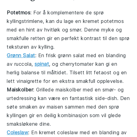
Potetmos
: For å komplementere de sprø
kyllingstrimlene
, kan du lage en kremet
potetmos
med en hint av hvitløk og smør. Denne myke og
smakfulle retten gir en perfekt kontrast til den sprø
teksturen av
kylling
.
Grønn Salat
: En frisk
grønn salat
med en blanding
av
ruccola
,
spinat
, og
cherrytomater
kan gi en
herlig balanse til måltidet. Tilsett litt
fetaost
og en
lett vinaigrette for en ekstra smakfull opplevelse.
Maiskolber
: Grillede
maiskolber
med en smør- og
urtedressing kan være en fantastisk side-dish. Den
søte smaken av maisen sammen med den sprø
kyllingen
gir en deilig kombinasjon som vil glede
smaksløkene dine.
Coleslaw
: En kremet
coleslaw
med en blanding av