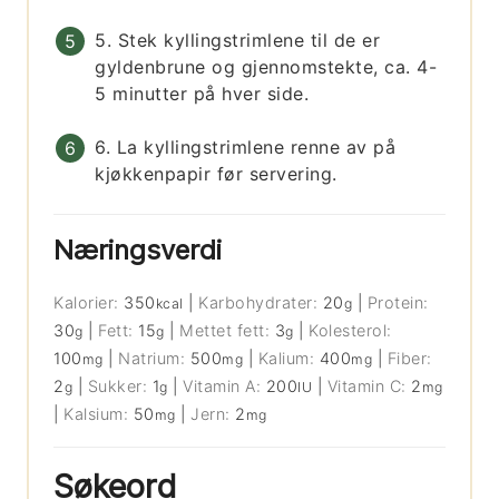
5. Stek kyllingstrimlene til de er
gyldenbrune og gjennomstekte, ca. 4-
5 minutter på hver side.
6. La kyllingstrimlene renne av på
kjøkkenpapir før servering.
Næringsverdi
Kalorier:
350
|
Karbohydrater:
20
|
Protein:
kcal
g
30
|
Fett:
15
|
Mettet fett:
3
|
Kolesterol:
g
g
g
100
|
Natrium:
500
|
Kalium:
400
|
Fiber:
mg
mg
mg
2
|
Sukker:
1
|
Vitamin A:
200
|
Vitamin C:
2
g
g
IU
mg
|
Kalsium:
50
|
Jern:
2
mg
mg
Søkeord