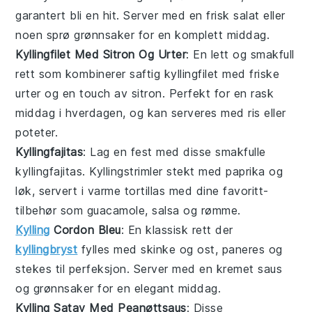
garantert bli en hit. Server med en frisk salat eller
noen sprø grønnsaker for en komplett middag.
Kyllingfilet Med Sitron Og Urter
: En lett og smakfull
rett som kombinerer saftig kyllingfilet med friske
urter og en touch av sitron. Perfekt for en rask
middag i hverdagen, og kan serveres med ris eller
poteter.
Kyllingfajitas
: Lag en fest med disse smakfulle
kyllingfajitas. Kyllingstrimler stekt med paprika og
løk, servert i varme tortillas med dine favoritt-
tilbehør som guacamole, salsa og rømme.
Kylling
Cordon Bleu
: En klassisk rett der
kyllingbryst
fylles med skinke og ost, paneres og
stekes til perfeksjon. Server med en kremet saus
og grønnsaker for en elegant middag.
Kylling Satay Med Peanøttsaus
: Disse