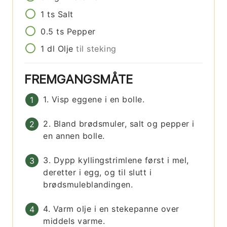
1
ts
Salt
0.5
ts
Pepper
1
dl
Olje
til steking
FREMGANGSMÅTE
1. Visp eggene i en bolle.
2. Bland brødsmuler, salt og pepper i
en annen bolle.
3. Dypp kyllingstrimlene først i mel,
deretter i egg, og til slutt i
brødsmuleblandingen.
4. Varm olje i en stekepanne over
middels varme.