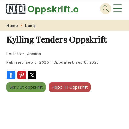
☰
🇳🇴
Oppskrift
.org
Skip
Skip
Skip
Skip
Home
Lunsj
to
to
to
to
Kylling Tenders Oppskrift
primary
main
primary
footer
navigation
content
sidebar
Forfatter:
Jamies
Publisert:
sep 6, 2025
|
Oppdatert:
sep 8, 2025
Skriv ut oppskrift
Hopp Til Oppskrift