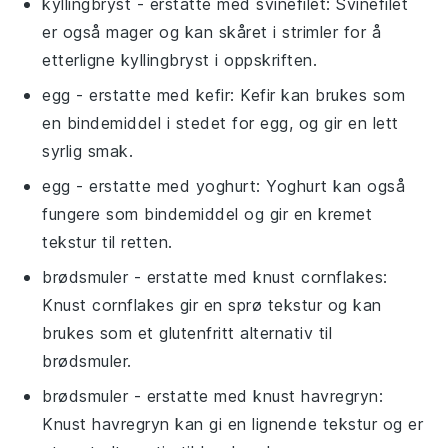
kyllingbryst
- erstatte med
svinefilet
: Svinefilet
er også mager og kan skåret i strimler for å
etterligne kyllingbryst i oppskriften.
egg
- erstatte med
kefir
: Kefir kan brukes som
en bindemiddel i stedet for egg, og gir en lett
syrlig smak.
egg
- erstatte med
yoghurt
: Yoghurt kan også
fungere som bindemiddel og gir en kremet
tekstur til retten.
brødsmuler
- erstatte med
knust cornflakes
:
Knust cornflakes gir en sprø tekstur og kan
brukes som et glutenfritt alternativ til
brødsmuler.
brødsmuler
- erstatte med
knust havregryn
:
Knust havregryn kan gi en lignende tekstur og er