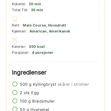
minutter
Koketid:
20
min
minutter
Total Tid:
35
min
Rett:
Main Course, Hovedrett
Kjøkken:
American, Amerikansk
Kalorier:
350
kcal
Porsjoner:
4
porsjoner
Ingredienser
500
g
Kyllingbryst
skåret i strimler
2
stk
Egg
100
g
Brødsmuler
50
g
Hvetemel