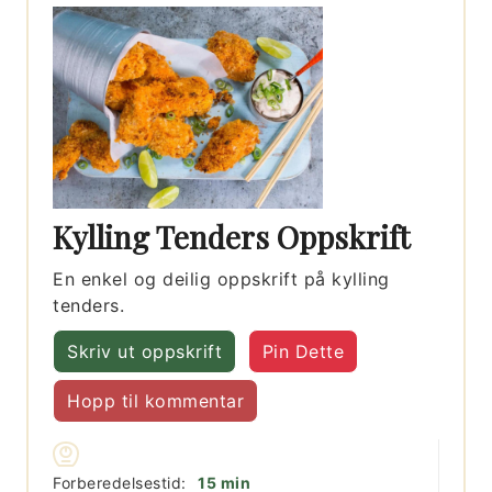
Kylling Tenders Oppskrift
En enkel og deilig oppskrift på kylling
tenders.
Skriv ut oppskrift
Pin Dette
Hopp til kommentar
minutter
Forberedelsestid:
15
min