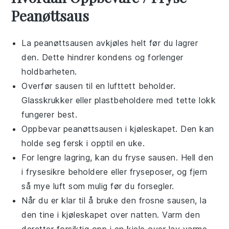
Peanøttsaus
La
peanøttsausen
avkjøles helt før du lagrer
den. Dette hindrer kondens og forlenger
holdbarheten.
Overfør sausen til en lufttett beholder.
Glasskrukker eller plastbeholdere med tette lokk
fungerer best.
Oppbevar
peanøttsausen
i kjøleskapet. Den kan
holde seg fersk i opptil en uke.
For lengre lagring, kan du fryse sausen. Hell den
i frysesikre beholdere eller fryseposer, og fjern
så mye luft som mulig før du forsegler.
Når du er klar til å bruke den frosne sausen, la
den tine i kjøleskapet over natten. Varm den
deretter forsiktig opp i en kjele over lav varme,