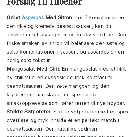
Forslag Til Tilbehør
Grillet
Asparges
Med Sitron
: For å komplementere
den rike og kremete
peanøttsausen
, kan du
servere
grillet asparges
med en skvett
sitron
. Den
friske smaken av
sitron
vil balansere den søte og
salte kombinasjonen i sausen, og
asparges
gir en
herlig sprø tekstur.
Mangosalat Med Chili
: En
mangosalat
med et hint
av
chili
vil gi en eksotisk og frisk kontrast til
peanøttsausen
. Den søte
mangoen
og den
krydrede
chilien
skaper en spennende
smaksopplevelse som løfter retten til nye høyder.
Stekte Søtpoteter
: Stekte
søtpoteter
med en sprø
overflate og myk innside er en perfekt match til
peanøttsausen
. Den naturlige sødmen i