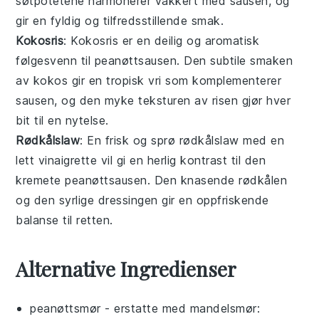
søtpotetene
harmonerer vakkert med sausen, og
gir en fyldig og tilfredsstillende smak.
Kokosris
: Kokosris er en deilig og aromatisk
følgesvenn til
peanøttsausen
. Den subtile smaken
av
kokos
gir en tropisk vri som komplementerer
sausen, og den myke teksturen av
risen
gjør hver
bit til en nytelse.
Rødkålslaw
: En frisk og sprø
rødkålslaw
med en
lett
vinaigrette
vil gi en herlig kontrast til den
kremete
peanøttsausen
. Den knasende
rødkålen
og den syrlige dressingen gir en oppfriskende
balanse til retten.
Alternative Ingredienser
peanøttsmør
- erstatte med
mandelsmør
: