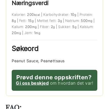
Næringsverdi
Kalorier:
200
|
Karbohydrater:
10
|
Protein:
kcal
g
8
|
Fett:
15
|
Mettet fett:
3
|
Natrium:
500
|
g
g
g
mg
Kalium:
200
|
Fiber:
2
|
Sukker:
5
|
Kalsium:
mg
g
g
20
|
Jern:
1
mg
mg
Søkeord
Peanut Sauce, Peanøttsaus
Prøvd denne oppskriften?
Gi oss beskjed
om hvordan det var!
FAQ: