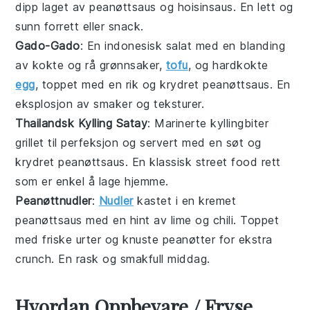
dipp laget av peanøttsaus og hoisinsaus. En lett og
sunn forrett eller snack.
Gado-Gado
: En indonesisk salat med en blanding
av kokte og rå
grønnsaker
,
tofu
, og hardkokte
egg
, toppet med en rik og krydret peanøttsaus. En
eksplosjon av smaker og teksturer.
Thailandsk Kylling Satay
: Marinerte kyllingbiter
grillet til perfeksjon og servert med en søt og
krydret peanøttsaus. En klassisk
street food
rett
som er enkel å lage hjemme.
Peanøttnudler
:
Nudler
kastet i en kremet
peanøttsaus med en hint av
lime
og
chili
. Toppet
med friske urter og knuste peanøtter for ekstra
crunch. En rask og smakfull middag.
Hvordan Oppbevare / Fryse