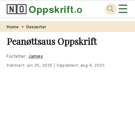
☰
🇳🇴
Oppskrift
.org
Skip
Skip
Skip
Skip
Home
Desserter
to
to
to
to
Peanøttsaus Oppskrift
primary
main
primary
footer
navigation
content
sidebar
Forfatter:
Jamies
Publisert:
jun 25, 2025
|
Oppdatert:
aug 4, 2025