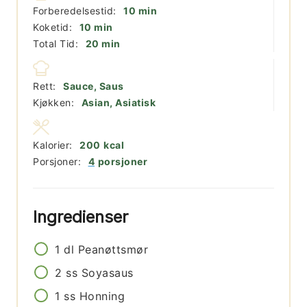
minutter
Forberedelsestid:
10
min
minutter
Koketid:
10
min
minutter
Total Tid:
20
min
Rett:
Sauce, Saus
Kjøkken:
Asian, Asiatisk
Kalorier:
200
kcal
Porsjoner:
4
porsjoner
Ingredienser
1
dl
Peanøttsmør
2
ss
Soyasaus
1
ss
Honning