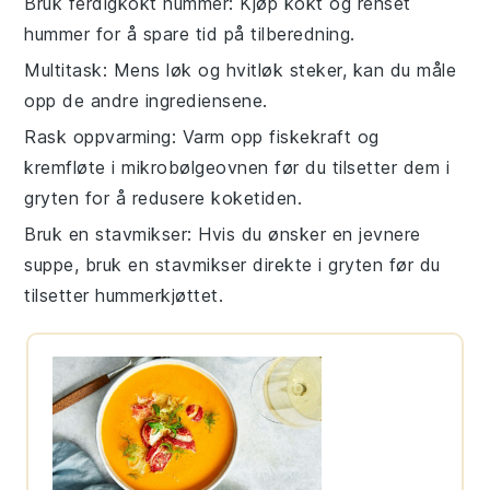
Bruk ferdigkokt hummer
: Kjøp
kokt og renset
hummer
for å spare tid på tilberedning.
Multitask
: Mens løk og hvitløk steker, kan du måle
opp de andre ingrediensene.
Rask oppvarming
: Varm opp
fiskekraft
og
kremfløte
i mikrobølgeovnen før du tilsetter dem i
gryten for å redusere koketiden.
Bruk en stavmikser
: Hvis du ønsker en jevnere
suppe, bruk en stavmikser direkte i gryten før du
tilsetter hummerkjøttet.