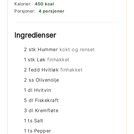
Kalorier:
450
kcal
Porsjoner:
4
porsjoner
Ingredienser
2
stk
Hummer
kokt og renset
1
stk
Løk
finhakket
2
fedd
Hvitløk
finhakket
2
ss
Olivenolje
1
dl
Hvitvin
5
dl
Fiskekraft
3
dl
Kremfløte
1
ts
Salt
1
ts
Pepper