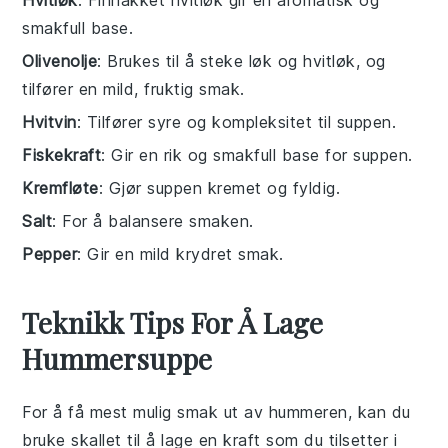
Hvitløk
: Finhakket hvitløk gir en aromatisk og
smakfull base.
Olivenolje
: Brukes til å steke løk og hvitløk, og
tilfører en mild, fruktig smak.
Hvitvin
: Tilfører syre og kompleksitet til suppen.
Fiskekraft
: Gir en rik og smakfull base for suppen.
Kremfløte
: Gjør suppen kremet og fyldig.
Salt
: For å balansere smaken.
Pepper
: Gir en mild krydret smak.
Teknikk Tips For Å Lage
Hummersuppe
For å få mest mulig smak ut av
hummer
en, kan du
bruke skallet til å lage en kraft som du tilsetter i