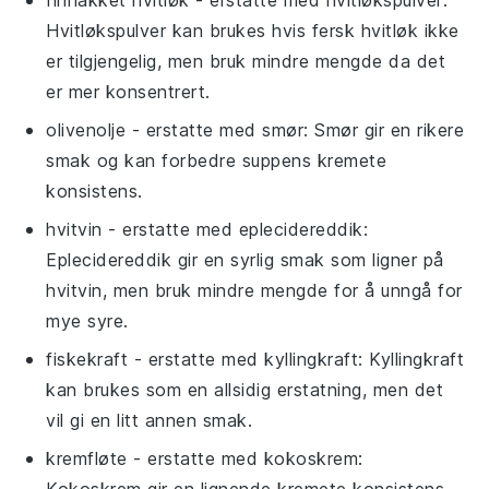
finhakket hvitløk
- erstatte med
hvitløkspulver
:
Hvitløkspulver kan brukes hvis fersk hvitløk ikke
er tilgjengelig, men bruk mindre mengde da det
er mer konsentrert.
olivenolje
- erstatte med
smør
: Smør gir en rikere
smak og kan forbedre suppens kremete
konsistens.
hvitvin
- erstatte med
eplecidereddik
:
Eplecidereddik gir en syrlig smak som ligner på
hvitvin, men bruk mindre mengde for å unngå for
mye syre.
fiskekraft
- erstatte med
kyllingkraft
: Kyllingkraft
kan brukes som en allsidig erstatning, men det
vil gi en litt annen smak.
kremfløte
- erstatte med
kokoskrem
: