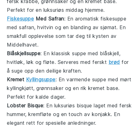
fersk krabbe,
grønnsaker
og en kremet base.
Perfekt for en luksuriøs middag hjemme.
Fiskesuppe
Med Safran
: En aromatisk
fiskesuppe
med
safran
,
hvitvin
og en blanding av
sjømat
. En
smakfull opplevelse som tar deg til kysten av
Middelhavet.
Blåskjellsuppe
: En klassisk
suppe
med
blåskjell
,
hvitløk
,
løk
og
fløte
. Serveres med ferskt
brød
for
å suge opp den deilige kraften.
Kremet
Kyllingsuppe
: En varmende
suppe
med mørt
kyllingkjøtt
,
grønnsaker
og en rik kremet base.
Perfekt for kalde dager.
Lobster Bisque
: En luksuriøs
bisque
laget med fersk
hummer
,
kremfløte
og en touch av
konjakk
. En
elegant rett for spesielle anledninger.