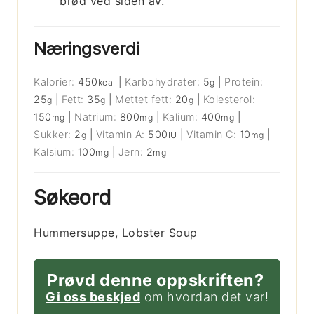
brød ved siden av.
Næringsverdi
Kalorier:
450
|
Karbohydrater:
5
|
Protein:
kcal
g
25
|
Fett:
35
|
Mettet fett:
20
|
Kolesterol:
g
g
g
150
|
Natrium:
800
|
Kalium:
400
|
mg
mg
mg
Sukker:
2
|
Vitamin A:
500
|
Vitamin C:
10
|
g
IU
mg
Kalsium:
100
|
Jern:
2
mg
mg
Søkeord
Hummersuppe, Lobster Soup
Prøvd denne oppskriften?
Gi oss beskjed
om hvordan det var!