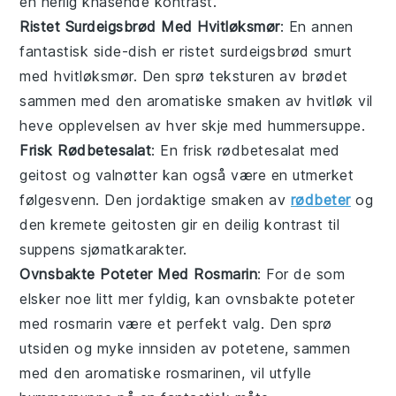
en herlig knasende kontrast.
Ristet Surdeigsbrød Med Hvitløksmør
: En annen
fantastisk side-dish er
ristet surdeigsbrød
smurt
med hvitløksmør. Den sprø teksturen av brødet
sammen med den aromatiske smaken av hvitløk vil
heve opplevelsen av hver skje med
hummersuppe
.
Frisk Rødbetesalat
: En
frisk rødbetesalat
med
geitost og valnøtter kan også være en utmerket
følgesvenn. Den jordaktige smaken av
rødbeter
og
den kremete geitosten gir en deilig kontrast til
suppens sjømatkarakter.
Ovnsbakte Poteter Med Rosmarin
: For de som
elsker noe litt mer fyldig, kan
ovnsbakte poteter
med rosmarin være et perfekt valg. Den sprø
utsiden og myke innsiden av potetene, sammen
med den aromatiske rosmarinen, vil utfylle