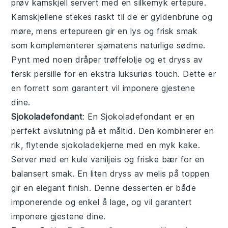
prøv
kamskjell
servert med en silkemyk
ertepure
.
Kamskjellene stekes raskt til de er gyldenbrune og
møre, mens ertepureen gir en lys og frisk smak
som komplementerer sjømatens naturlige sødme.
Pynt med noen dråper trøffelolje og et dryss av
fersk persille for en ekstra luksuriøs touch. Dette er
en forrett som garantert vil imponere gjestene
dine.
Sjokoladefondant
: En
Sjokoladefondant
er en
perfekt avslutning på et måltid. Den kombinerer en
rik, flytende sjokoladekjerne med en myk kake.
Server med en kule vaniljeis og friske bær for en
balansert smak. En liten dryss av melis på toppen
gir en elegant finish. Denne desserten er både
imponerende og enkel å lage, og vil garantert
imponere gjestene dine.