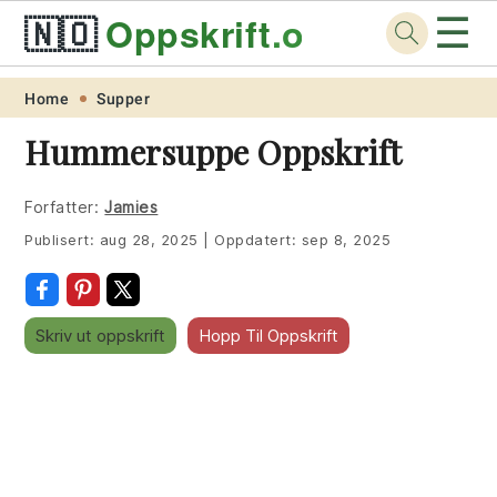
☰
🇳🇴
Oppskrift
.org
Skip
Skip
Skip
Skip
Home
Supper
to
to
to
to
Hummersuppe Oppskrift
primary
main
primary
footer
navigation
content
sidebar
Forfatter:
Jamies
Publisert:
aug 28, 2025
|
Oppdatert:
sep 8, 2025
Skriv ut oppskrift
Hopp Til Oppskrift