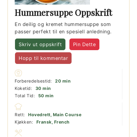
Hummersuppe Oppskrift
En deilig og kremet hummersuppe som
passer perfekt til en spesiell anledning.
Skriv ut oppskrift
Pin Dette
Hopp til kommentar
minutter
Forberedelsestid:
20
min
minutter
Koketid:
30
min
minutter
Total Tid:
50
min
Rett:
Hovedrett, Main Course
Kjøkken:
Fransk, French