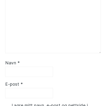
Navn
*
E-post
*
Lagre mitt navn, e-post og nettside i