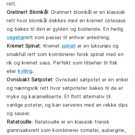
rett.
Gratinert Blomkål
: Gratinert blomkål er en klassisk
rett hvor blomkål dekkes med en kremet ostesaus
og bakes til den er gylden og boblende. En herlig
vegetar
rett som passer til enhver anledning.
Kremet Spinat
: Kremet
spinat
er en luksuriøs og
smakfull rett som kombinerer fersk spinat med en
rik og kremet saus. Perfekt som tilbehør til
fisk
eller
kylling
.
Ovnsbakt Søtpotet
: Ovnsbakt søtpotet er en enkel
og næringsrik rett hvor søtpoteter bakes til de er
myke og karamelliserte. Et flott alternativ til
vanlige poteter, og kan serveres med en rekke
dips
og sauser.
Ratatouille
: Ratatouille er en klassisk fransk
grønnsaksrett
som kombinerer tomater, aubergine,