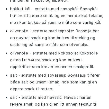
når den er hakket og tilberedt.
hakket kål
- erstatte med
savoykål
: Savoykål
har en litt søtere smak og en mer delikat tekstur,
men kan brukes på samme måte som vanlig kål.
olivenolje
- erstatte med
rapsolje
: Rapsolje har
en nøytral smak og kan brukes til steking og
sautering på samme måte som olivenolje.
olivenolje
- erstatte med
kokosolje
: Kokosolje
gir en litt søtere smak og kan brukes i
oppskrifter som krever en annen smakprofil.
salt
- erstatte med
soyasaus
: Soyasaus tilfører
både salt og umami-smak, noe som kan gi en
dypere smak til retten.
salt
- erstatte med
havsalt
: Havsalt har en
renere smak og kan gi en litt annen tekstur til