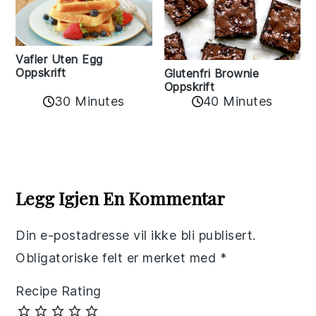
Vafler Uten Egg
Oppskrift
Glutenfri Brownie
Oppskrift
30 Minutes
40 Minutes
Reader
Interactions
Legg Igjen En Kommentar
Din e-postadresse vil ikke bli publisert.
Obligatoriske felt er merket med
*
Recipe Rating