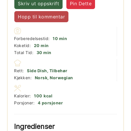
Skriv ut oppskrift
Pin Dette
Hopp til kommentar
minutter
Forberedelsestid:
10
min
minutter
Koketid:
20
min
minutter
Total Tid:
30
min
Rett:
Side Dish, Tilbehør
Kjøkken:
Norsk, Norwegian
Kalorier:
100
kcal
Porsjoner:
4
porsjoner
Ingredienser