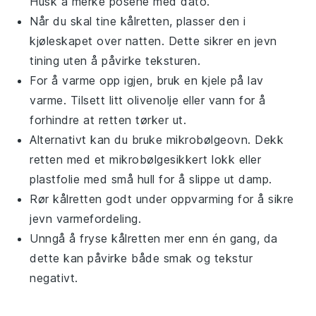
Husk å merke posene med dato.
Når du skal tine
kålretten
, plasser den i
kjøleskapet over natten. Dette sikrer en jevn
tining uten å påvirke teksturen.
For å varme opp igjen, bruk en kjele på lav
varme. Tilsett litt
olivenolje
eller vann for å
forhindre at retten tørker ut.
Alternativt kan du bruke mikrobølgeovn. Dekk
retten med et mikrobølgesikkert lokk eller
plastfolie med små hull for å slippe ut damp.
Rør
kålretten
godt under oppvarming for å sikre
jevn varmefordeling.
Unngå å fryse
kålretten
mer enn én gang, da
dette kan påvirke både smak og tekstur
negativt.