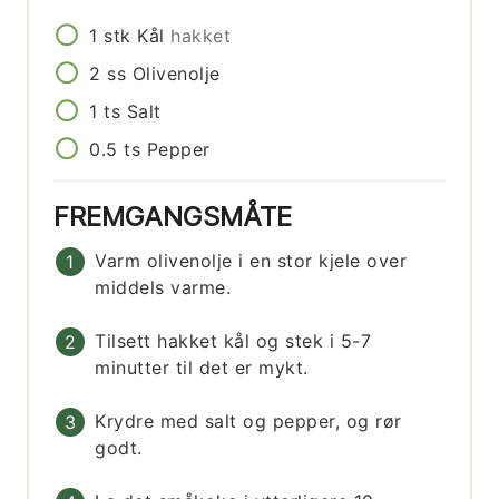
1
stk
Kål
hakket
2
ss
Olivenolje
1
ts
Salt
0.5
ts
Pepper
FREMGANGSMÅTE
Varm olivenolje i en stor kjele over
middels varme.
Tilsett hakket kål og stek i 5-7
minutter til det er mykt.
Krydre med salt og pepper, og rør
godt.