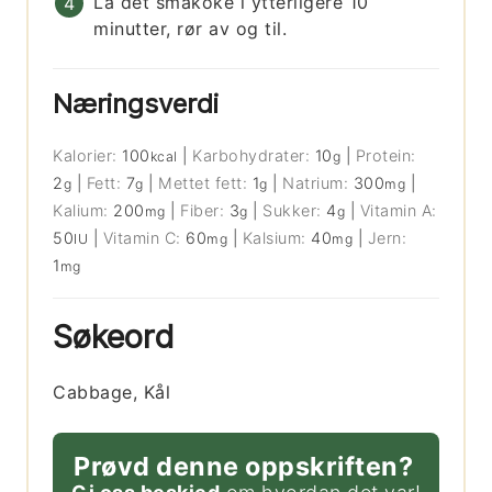
La det småkoke i ytterligere 10
minutter, rør av og til.
Næringsverdi
Kalorier:
100
|
Karbohydrater:
10
|
Protein:
kcal
g
2
|
Fett:
7
|
Mettet fett:
1
|
Natrium:
300
|
g
g
g
mg
Kalium:
200
|
Fiber:
3
|
Sukker:
4
|
Vitamin A:
mg
g
g
50
|
Vitamin C:
60
|
Kalsium:
40
|
Jern:
IU
mg
mg
1
mg
Søkeord
Cabbage, Kål
Prøvd denne oppskriften?