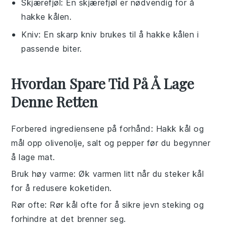
Skjærefjøl
: En skjærefjøl er nødvendig for å
hakke kålen.
Kniv
: En skarp kniv brukes til å hakke kålen i
passende biter.
Hvordan Spare Tid På Å Lage
Denne Retten
Forbered ingrediensene på forhånd
: Hakk
kål
og
mål opp
olivenolje
,
salt
og
pepper
før du begynner
å lage mat.
Bruk høy varme
: Øk varmen litt når du steker
kål
for å redusere koketiden.
Rør ofte
: Rør
kål
ofte for å sikre jevn steking og
forhindre at det brenner seg.