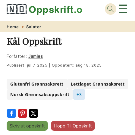
☰
🇳🇴
Oppskrift
.org
Skip
Skip
Skip
Skip
Home
Salater
to
to
to
to
Kål Oppskrift
primary
main
primary
footer
navigation
content
sidebar
Forfatter:
Jamies
Publisert:
jul 7, 2025
|
Oppdatert:
aug 18, 2025
Glutenfri Grønnsaksrett
Lettlaget Grønnsaksrett
Norsk Grønnsaksoppskrift
+3
Skriv ut oppskrift
Hopp Til Oppskrift