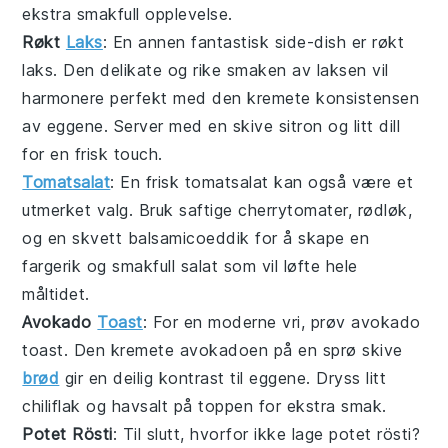
ekstra smakfull opplevelse.
Røkt
Laks
: En annen fantastisk side-dish er
røkt
laks
. Den delikate og rike smaken av laksen vil
harmonere perfekt med den kremete konsistensen
av eggene. Server med en skive
sitron
og litt
dill
for en frisk touch.
Tomatsalat
: En frisk
tomatsalat
kan også være et
utmerket valg. Bruk saftige
cherrytomater
,
rødløk
,
og en skvett
balsamicoeddik
for å skape en
fargerik og smakfull salat som vil løfte hele
måltidet.
Avokado
Toast
: For en moderne vri, prøv
avokado
toast
. Den kremete avokadoen på en sprø skive
brød
gir en deilig kontrast til eggene. Dryss litt
chiliflak
og
havsalt
på toppen for ekstra smak.
Potet Rösti
: Til slutt, hvorfor ikke lage
potet rösti
?