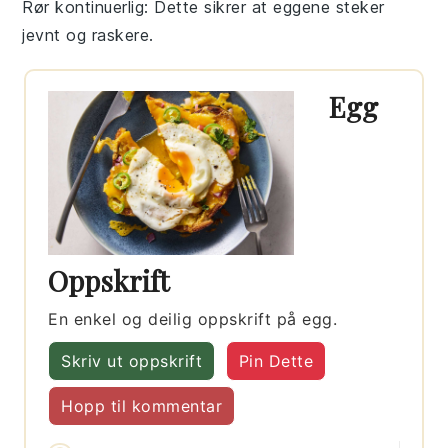
Rør kontinuerlig
: Dette sikrer at
eggene
steker
jevnt og raskere.
Egg
Oppskrift
En enkel og deilig oppskrift på egg.
Skriv ut oppskrift
Pin Dette
Hopp til kommentar