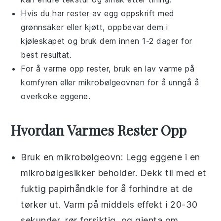
Hvis du har rester av
egg oppskrift
med
grønnsaker
eller
kjøtt
, oppbevar dem i
kjøleskapet og bruk dem innen 1-2 dager for
best resultat.
For å varme opp rester, bruk en lav varme på
komfyren eller mikrobølgeovnen for å unngå å
overkoke eggene.
Hvordan Varmes Rester Opp
Bruk en
mikrobølgeovn
: Legg eggene i en
mikrobølgesikker beholder. Dekk til med et
fuktig papirhåndkle for å forhindre at de
tørker ut. Varm på middels effekt i 20-30
sekunder, rør forsiktig, og gjenta om