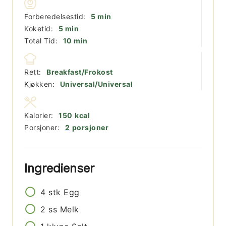
minutter
Forberedelsestid:
5
min
minutter
Koketid:
5
min
minutter
Total Tid:
10
min
Rett:
Breakfast/Frokost
Kjøkken:
Universal/Universal
Kalorier:
150
kcal
Porsjoner:
2
porsjoner
Ingredienser
4
stk
Egg
2
ss
Melk