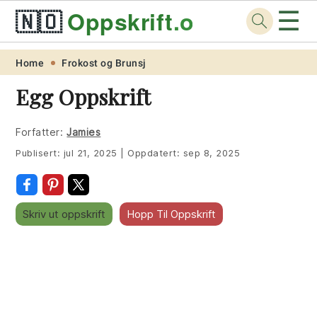
☰
🇳🇴
Oppskrift
.org
Skip
Skip
Skip
Skip
Home
Frokost og Brunsj
to
to
to
to
Egg Oppskrift
primary
main
primary
footer
navigation
content
sidebar
Forfatter:
Jamies
Publisert:
jul 21, 2025
|
Oppdatert:
sep 8, 2025
Skriv ut oppskrift
Hopp Til Oppskrift