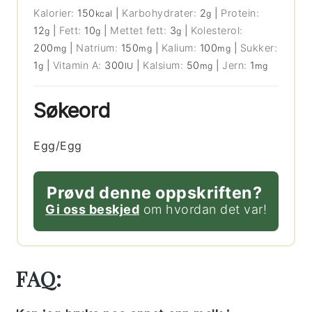
Kalorier:
150
|
Karbohydrater:
2
|
Protein:
kcal
g
12
|
Fett:
10
|
Mettet fett:
3
|
Kolesterol:
g
g
g
200
|
Natrium:
150
|
Kalium:
100
|
Sukker:
mg
mg
mg
1
|
Vitamin A:
300
|
Kalsium:
50
|
Jern:
1
g
IU
mg
mg
Søkeord
Egg/Egg
Prøvd denne oppskriften?
Gi oss beskjed
om hvordan det var!
FAQ: