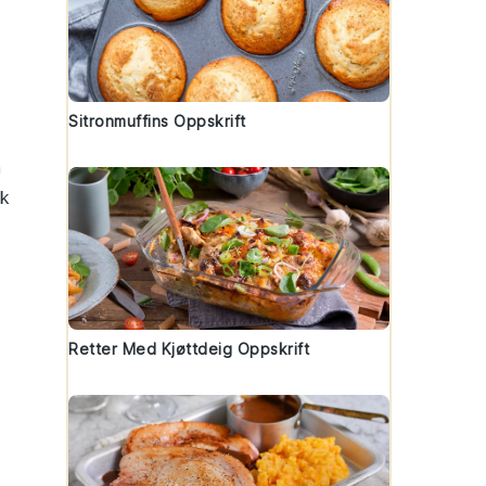
Sitronmuffins Oppskrift
n
sk
Retter Med Kjøttdeig Oppskrift