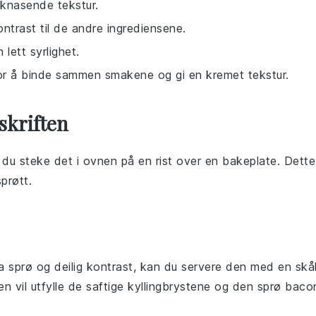
 knasende tekstur.
kontrast til de andre ingrediensene.
 lett syrlighet.
r å binde sammen smakene og gi en kremet tekstur.
skriften
 du steke det i ovnen på en rist over en bakeplate. Dette
prøtt.
 sprø og deilig kontrast, kan du servere den med en skå
n vil utfylle de saftige
kyllingbrystene
og den sprø
baco