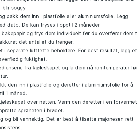
 blir soggy.
og pakk dem inn i plastfolie eller aluminiumsfolie. Legg
d dato. De kan fryses i opptil 2 måneder.
bakepapir og frys dem individuelt før du overfører dem ti
akkurat det antallet du trenger.
i separate lufttette beholdere. For best resultat, legg et
verflødig fuktighet.
rediensene fra kjøleskapet og la dem nå romtemperatur fø
tur.
akk den inn i plastfolie og deretter i aluminiumsfolie for å
til 1 måned.
 kjøleskapet over natten. Varm den deretter i en forvarmet
pprette sprøheten i brødet.
g og bli vannaktig. Det er best å tilsette majonesen rett
onsistens.