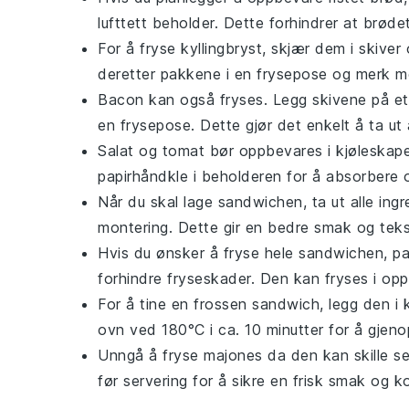
lufttett beholder. Dette forhindrer at brødet
For å fryse
kyllingbryst
, skjær dem i skiver 
deretter pakkene i en frysepose og merk me
Bacon
kan også fryses. Legg skivene på et 
en frysepose. Dette gjør det enkelt å ta ut 
Salat
og
tomat
bør oppbevares i kjøleskapet 
papirhåndkle i beholderen for å absorbere o
Når du skal lage sandwichen, ta ut alle ing
montering. Dette gir en bedre smak og teks
Hvis du ønsker å fryse hele
sandwichen
, p
forhindre fryseskader. Den kan fryses i opp
For å tine en frossen
sandwich
, legg den i
ovn ved 180°C i ca. 10 minutter for å gjeno
Unngå å fryse
majones
da den kan skille se
før servering for å sikre en frisk smak og k