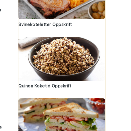
r
Svinekoteletter Oppskrift
Quinoa Koketid Oppskrift
ø