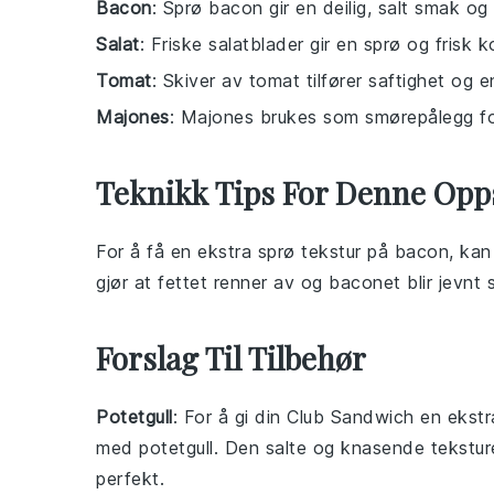
Bacon
: Sprø bacon gir en deilig, salt smak og
Salat
: Friske salatblader gir en sprø og frisk 
Tomat
: Skiver av tomat tilfører saftighet og en
Majones
: Majones brukes som smørepålegg fo
Teknikk Tips For Denne Opp
For å få en ekstra sprø tekstur på
bacon
, kan
gjør at fettet renner av og baconet blir jevnt s
Forslag Til Tilbehør
Potetgull
: For å gi din
Club Sandwich
en ekstra
med
potetgull
. Den salte og knasende teksture
perfekt.