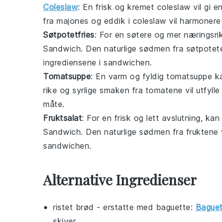
Coleslaw
: En frisk og kremet
coleslaw
vil gi e
fra
majones
og
eddik
i
coleslaw
vil harmonere
Søtpotetfries
: For en søtere og mer næringsrik
Sandwich
. Den naturlige sødmen fra
søtpotet
ingrediensene i sandwichen.
Tomatsuppe
: En varm og fyldig
tomatsuppe
ka
rike og syrlige smaken fra
tomatene
vil utfyll
måte.
Fruktsalat
: For en frisk og lett avslutning, ka
Sandwich
. Den naturlige sødmen fra
fruktene
v
sandwichen.
Alternative Ingredienser
ristet brød
- erstatte med
baguette
:
Baguet
skiver.