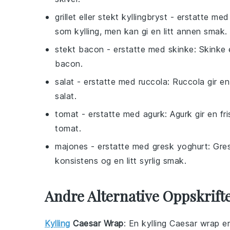
grillet eller stekt kyllingbryst
- erstatte me
som kylling, men kan gi en litt annen smak.
stekt bacon
- erstatte med
skinke
: Skinke 
bacon.
salat
- erstatte med
ruccola
: Ruccola gir e
salat.
tomat
- erstatte med
agurk
: Agurk gir en f
tomat.
majones
- erstatte med
gresk yoghurt
: Gre
konsistens og en litt syrlig smak.
Andre Alternative Oppskrif
Kylling
Caesar Wrap
: En
kylling Caesar wrap
er