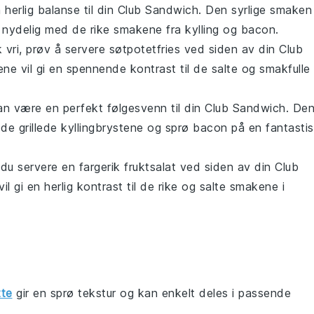
n herlig balanse til din
Club Sandwich
. Den syrlige smaken
 nydelig med de rike smakene fra
kylling
og
bacon
.
 vri, prøv å servere
søtpotetfries
ved siden av din
Club
ene
vil gi en spennende kontrast til de salte og smakfulle
n være en perfekt følgesvenn til din
Club Sandwich
. De
e de grillede
kyllingbrystene
og sprø
bacon
på en fantasti
n du servere en fargerik
fruktsalat
ved siden av din
Club
il gi en herlig kontrast til de rike og salte smakene i
te
gir en sprø tekstur og kan enkelt deles i passende