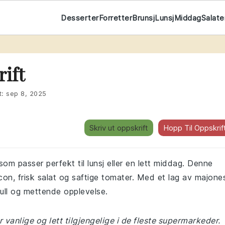
Desserter
Forretter
Brunsj
Lunsj
Middag
Salate
ift
t:
sep 8, 2025
Skriv ut oppskrift
Hopp Til Oppskrif
som passer perfekt til lunsj eller en lett middag. Denne
con, frisk salat og saftige tomater. Med et lag av majone
full og mettende opplevelse.
 vanlige og lett tilgjengelige i de fleste supermarkeder.