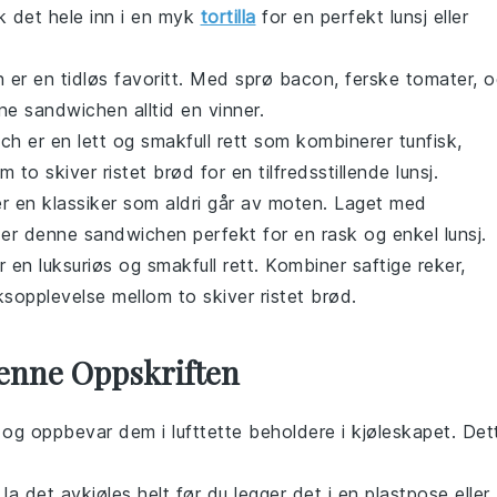
k det hele inn i en myk
tortilla
for en perfekt lunsj eller
n
er en tidløs favoritt. Med sprø
bacon
, ferske
tomater
, 
ne sandwichen alltid en vinner.
ich
er en lett og smakfull rett som kombinerer
tunfisk
,
m to skiver ristet
brød
for en tilfredsstillende lunsj.
r en klassiker som aldri går av moten. Laget med
 er denne sandwichen perfekt for en rask og enkel lunsj.
r en luksuriøs og smakfull rett. Kombiner saftige
reker
,
ksopplevelse mellom to skiver ristet
brød
.
enne Oppskriften
og oppbevar dem i lufttette beholdere i kjøleskapet. Det
, la det avkjøles helt før du legger det i en plastpose eller