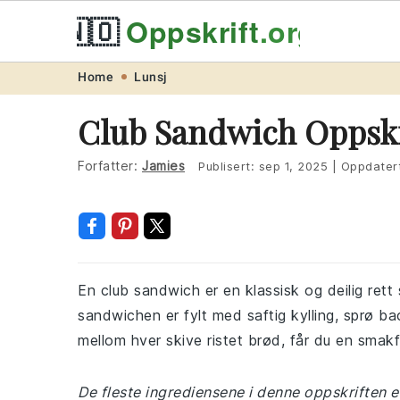
🇳🇴
Oppskrift
.org
Skip
Skip
Skip
Skip
Home
Lunsj
to
to
to
to
Club Sandwich Oppskr
primary
main
primary
footer
navigation
content
sidebar
Forfatter:
Jamies
Publisert:
sep 1, 2025
|
Oppdater
En club sandwich er en klassisk og deilig rett 
sandwichen er fylt med saftig kylling, sprø ba
mellom hver skive ristet brød, får du en smak
De fleste ingrediensene i denne oppskriften er