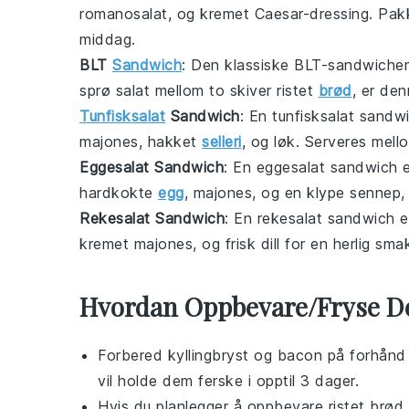
romanosalat
, og kremet
Caesar-dressing
. Pak
middag.
BLT
Sandwich
: Den klassiske
BLT-sandwiche
sprø
salat
mellom to skiver ristet
brød
, er den
Tunfisksalat
Sandwich
: En
tunfisksalat sandw
majones
, hakket
selleri
, og
løk
. Serveres mello
Eggesalat Sandwich
: En
eggesalat sandwich
e
hardkokte
egg
,
majones
, og en klype
sennep
,
Rekesalat Sandwich
: En
rekesalat sandwich
e
kremet
majones
, og frisk
dill
for en herlig sma
Hvordan Oppbevare/Fryse D
Forbered
kyllingbryst
og
bacon
på forhånd 
vil holde dem ferske i opptil 3 dager.
Hvis du planlegger å oppbevare
ristet brød