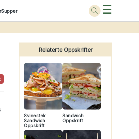
☰
r
Supper
Primary
Sidebar
Relaterte Oppskrifter
t
s
Svinestek
Sandwich
Sandwich
Oppskrift
Oppskrift