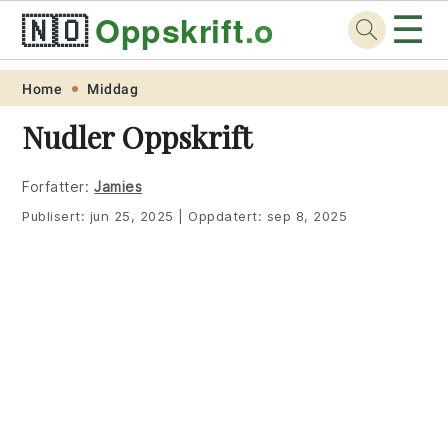
☰
🇳🇴
Oppskrift
.org
Skip
Skip
Skip
Skip
Home
Middag
to
to
to
to
Nudler Oppskrift
primary
main
primary
footer
navigation
content
sidebar
Forfatter:
Jamies
Publisert:
jun 25, 2025
|
Oppdatert:
sep 8, 2025