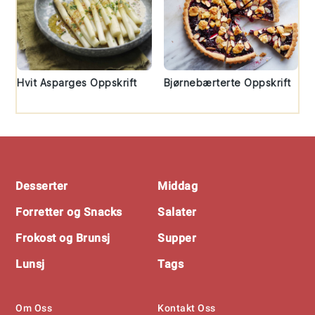
Hvit Asparges Oppskrift
Bjørnebærterte Oppskrift
Footer
Desserter
Middag
Forretter og Snacks
Salater
Frokost og Brunsj
Supper
Lunsj
Tags
Om Oss
Kontakt Oss