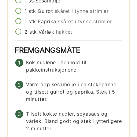
1
ss
Sesamolje
1
stk
Gulrot
skåret i tynne strimler
1
stk
Paprika
skåret i tynne strimler
2
stk
Vårløk
hakket
FREMGANGSMÅTE
Kok nudlene i henhold til
pakkeinstruksjonene.
Varm opp sesamolje i en stekepanne
og tilsett gulrot og paprika. Stek i 5
minutter.
Tilsett kokte nudler, soyasaus og
vårløk. Bland godt og stek i ytterligere
2 minutter.