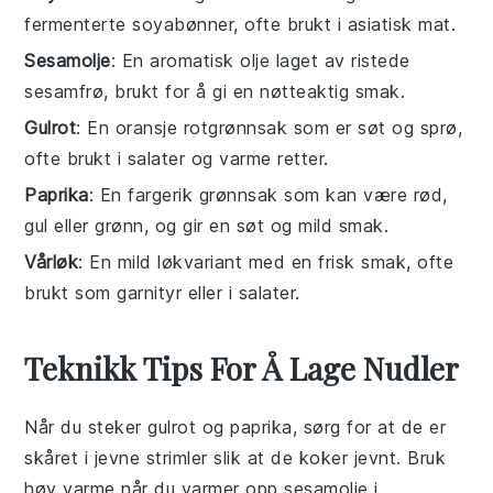
fermenterte soyabønner, ofte brukt i asiatisk mat.
Sesamolje
: En aromatisk olje laget av ristede
sesamfrø, brukt for å gi en nøtteaktig smak.
Gulrot
: En oransje rotgrønnsak som er søt og sprø,
ofte brukt i salater og varme retter.
Paprika
: En fargerik grønnsak som kan være rød,
gul eller grønn, og gir en søt og mild smak.
Vårløk
: En mild løkvariant med en frisk smak, ofte
brukt som garnityr eller i salater.
Teknikk Tips For Å Lage Nudler
Når du steker
gulrot
og
paprika
, sørg for at de er
skåret i jevne strimler slik at de koker jevnt. Bruk
høy varme når du varmer opp
sesamolje
i