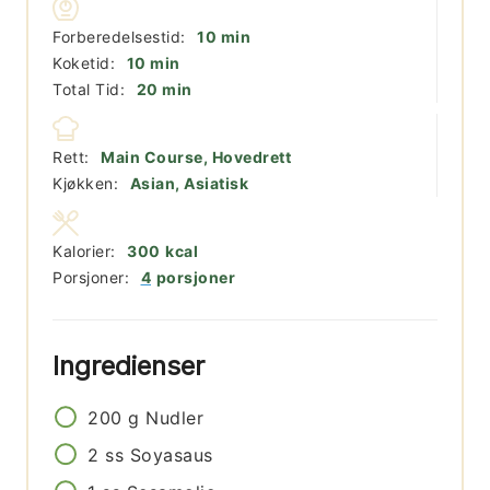
minutter
Forberedelsestid:
10
min
minutter
Koketid:
10
min
minutter
Total Tid:
20
min
Rett:
Main Course, Hovedrett
Kjøkken:
Asian, Asiatisk
Kalorier:
300
kcal
Porsjoner:
4
porsjoner
Ingredienser
200
g
Nudler
2
ss
Soyasaus