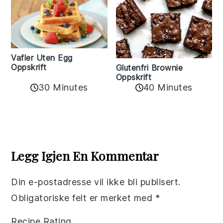
Vafler Uten Egg
Oppskrift
Glutenfri Brownie
Oppskrift
30 Minutes
40 Minutes
Reader
Interactions
Legg Igjen En Kommentar
Din e-postadresse vil ikke bli publisert.
Obligatoriske felt er merket med
*
Recipe Rating