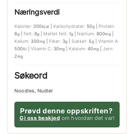
Næringsverdi
Kalorier:
300
|
Karbohydrater:
50
|
Protein:
kcal
g
8
|
Fett:
8
|
Mettet fett:
1
|
Natrium:
800
|
g
g
g
mg
Kalium:
300
|
Fiber:
3
|
Sukker:
5
|
Vitamin A:
mg
g
g
500
|
Vitamin C:
30
|
Kalsium:
40
|
Jern:
IU
mg
mg
2
mg
Søkeord
Noodles, Nudler
Prøvd denne oppskriften?
Gi oss beskjed
om hvordan det var!