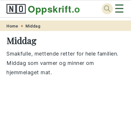
☰
🇳🇴
Oppskrift
.org
Skip
Skip
Skip
Skip
Home
Middag
to
to
to
to
Middag
primary
main
primary
footer
navigation
content
sidebar
Smakfulle, mettende retter for hele familien.
Middag som varmer og minner om
hjemmelaget mat.