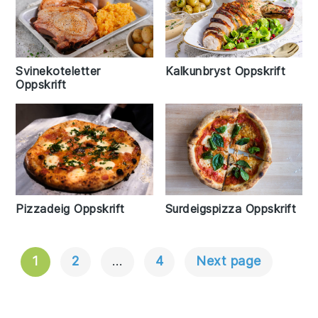
Svinekoteletter
Kalkunbryst Oppskrift
Oppskrift
Pizzadeig Oppskrift
Surdeigspizza Oppskrift
1
2
…
4
Next page
Innleggnavigasjon