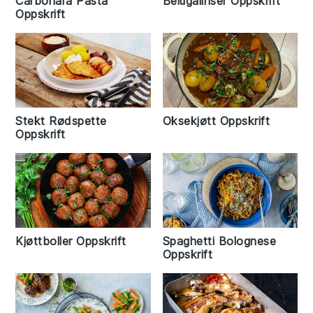
Carbonara Pasta
Belugalinser Oppskrift
Oppskrift
Stekt Rødspette
Oksekjøtt Oppskrift
Oppskrift
Kjøttboller Oppskrift
Spaghetti Bolognese
Oppskrift