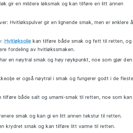
eløk gir en mildere løksmak og kan tilføre en litt annen
ver
: Hvitløkspulver gir en lignende smak, men er enklere å
e
:
Hvitløksolje
kan tilføre både smak og fett til retten, og
nere fordeling av hvitløkssmaken.
 har en nøytral smak og høy røykpunkt, noe som gjør den
ikkeolje er også nøytral i smak og fungerer godt i de flest
 tilføre både salt og umami-smak til retten, noe som kan
renere smak og kan gi en litt annen tekstur til retten.
r en krydret smak og kan tilføre litt varme til retten.