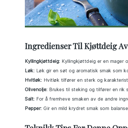
Ingredienser Til Kjøttdeig Av
Kyllingkjøttdeig
: Kyllingkjøttdeig er en mager 
Løk
: Løk gir en søt og aromatisk smak som k
Hvitløk
: Hvitløk tilfører en sterk og karakteri
Olivenolje
: Brukes til steking og tilfører en rik 
Salt
: For å fremheve smaken av de andre ingr
Pepper
: Gir en mild krydret smak som balanser
Teknikk Tips For Denne Opp