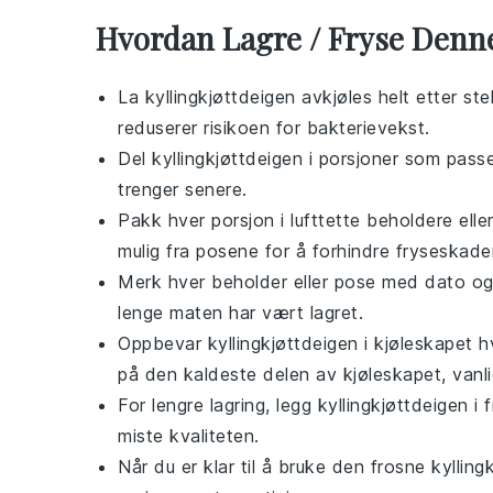
Hvordan Lagre / Fryse Denn
La
kyllingkjøttdeigen
avkjøles helt etter st
reduserer risikoen for bakterievekst.
Del
kyllingkjøttdeigen
i porsjoner som passer
trenger senere.
Pakk hver porsjon i lufttette beholdere elle
mulig fra posene for å forhindre fryseskader
Merk hver beholder eller pose med dato og 
lenge maten har vært lagret.
Oppbevar
kyllingkjøttdeigen
i kjøleskapet h
på den kaldeste delen av kjøleskapet, vanli
For lengre lagring, legg
kyllingkjøttdeigen
i 
miste kvaliteten.
Når du er klar til å bruke den frosne
kylling