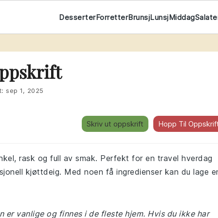
Desserter
Forretter
Brunsj
Lunsj
Middag
Salate
ppskrift
t:
sep 1, 2025
Skriv ut oppskrift
Hopp Til Oppskrif
nkel, rask og full av smak. Perfekt for en travel hverdag
isjonell kjøttdeig. Med noen få ingredienser kan du lage e
 er vanlige og finnes i de fleste hjem. Hvis du ikke har