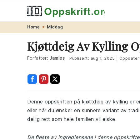
🇳🇴
Oppskrift
.org
Skip
Skip
Skip
Skip
Home
Middag
to
to
to
to
Kjøttdeig Av Kylling O
primary
main
primary
footer
navigation
content
sidebar
Forfatter:
Jamies
Publisert:
aug 1, 2025
|
Oppdater
Denne oppskriften på kjøttdeig av kylling er e
eller når du ønsker en sunnere variant av trad
deilig rett som hele familien vil elske.
De fleste av ingrediensene i denne oppskriften