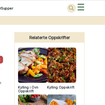
☰
r
Supper
Primary
Sidebar
Relaterte Oppskrifter
t
n
Kylling i Ovn
Kylling Oppskrift
Oppskrift