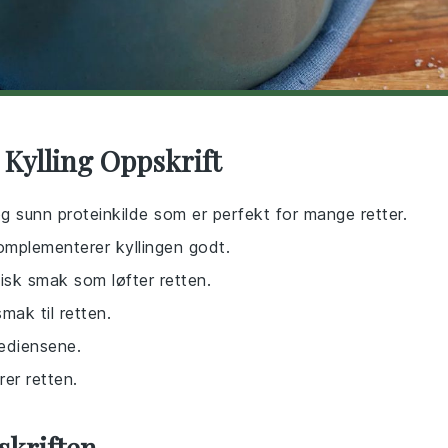
 Kylling Oppskrift
og sunn proteinkilde som er perfekt for mange retter.
omplementerer kyllingen godt.
stisk smak som løfter retten.
smak til retten.
ediensene.
er retten.
skriften