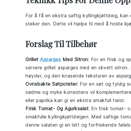
For å få en ekstra saftig
kyllingkjøttdeig
, kan 
steker den. Dette vil hjelpe til med å holde kjø
Forslag Til Tilbehør
Grillet
Asparges
Med Sitron
: For en frisk og s
servere
grillet asparges
med en skvett
sitron
.
høyder, og den knasende teksturen av
aspar
Ovnsbakte Søtpoteter
: For en søt og fyldig s
sødme og myke konsistens vil komplementer
eller
paprika
kan gi en ekstra smakfull twist.
Frisk Tomat- Og Agurksalat
: En
frisk tomat- o
smakfulle
kyllingkjøttdeigen
. Med saftige
toma
denne salaten gi en lett og forfriskende følelse