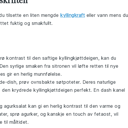
du tilsette en liten mengde
kyllingkraft
eller
vann
mens d
ttet fuktig og smakfullt.
prø kontrast til den saftige
kyllingkjøttdeigen
, kan du
 Den syrlige smaken fra
sitronen
vil løfte retten til nye
ges
gir en herlig munnfølelse.
ide-dish, prøv
ovnsbakte søtpoteter
. Deres naturlige
e den krydrede
kyllingkjøttdeigen
perfekt. En dash
kanel
g agurksalat
kan gi en herlig kontrast til den varme og
ter
, sprø
agurker
, og kanskje en touch av
fetaost
, vil
 til måltidet.