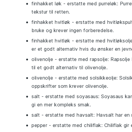
finhakket løk
- erstatte med
purreløk
: Purr
tekstur til retten.
finhakket hvitløk
- erstatte med
hvitløkspul
bruke og krever ingen forberedelse.
finhakket hvitløk
- erstatte med
hvitløksolj
er et godt alternativ hvis du ønsker en jev
olivenolje
- erstatte med
rapsolje
: Rapsolje
til et godt alternativ til olivenolje.
olivenolje
- erstatte med
solsikkeolje
: Sols
oppskrifter som krever olivenolje.
salt
- erstatte med
soyasaus
: Soyasaus kan
gi en mer kompleks smak.
salt
- erstatte med
havsalt
: Havsalt har en 
pepper
- erstatte med
chiliflak
: Chiliflak gi