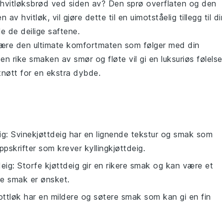
hvitløksbrød
ved siden av? Den sprø overflaten og den
ken av
hvitløk
, vil gjøre dette til en uimotståelig tillegg til d
le de deilige saftene.
re den ultimate komfortmaten som følger med din
den rike smaken av
smør
og
fløte
vil gi en luksuriøs følels
nøtt
for en ekstra dybde.
ig
: Svinekjøttdeig har en lignende tekstur og smak som
ppskrifter som krever kyllingkjøttdeig.
deig
: Storfe kjøttdeig gir en rikere smak og kan være et
ere smak er ønsket.
lottløk har en mildere og søtere smak som kan gi en fin