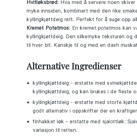
Hvitløksbrød
: Hva med å servere noen skiver
myke innsiden, kombinert med den rike sma
kyllingkjøttdeig
rett. Perfekt for å suge opp al
Kremet Potetmos
: En
kremet potetmos
kan væ
kyllingkjøttdeig
. Den silkemyke teksturen og 
til hver bit. Kanskje til og med en dash
muskat
Alternative Ingredienser
kyllingkjøttdeig
- erstatte med
svinekjøttde
kyllingkjøttdeig, og kan brukes i de fleste o
kyllingkjøttdeig
- erstatte med
storfe kjøtt
godt alternativ i oppskrifter der en kraftig
finhakket løk
- erstatte med
sjalottløk
: Sja
variasjon til retten.