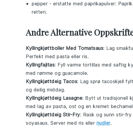
pepper
- erstatte med
paprikapulver
: Paprik
retten.
Andre Alternative Oppskrift
Kyllingkjøttboller Med Tomatsaus
: Lag smakfu
Perfekt med pasta eller ris.
Kyllingfajitas
: Fyll varme tortillas med saftig k
med rømme og guacamole.
Kyllingkjøttdeig Tacos
: Lag sprø tacoskjell fyl
og deilig middag.
Kyllingkjøttdeig Lasagne
: Bytt ut tradisjonell
med lag av pasta, ost og en kremet bechamel
Kyllingkjøttdeig Stir-Fry
: Rask og sunn stir-fry
soyasaus. Server med ris eller
nudler
.