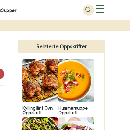
☰
r
Supper
Primary
Sidebar
Relaterte Oppskrifter
t
Kyllinglår i Ovn
Hummersuppe
Oppskrift
Oppskrift