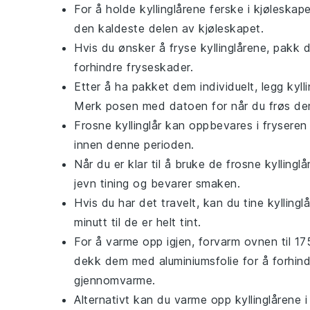
For å holde
kyllinglårene
ferske i kjøleskap
den kaldeste delen av kjøleskapet.
Hvis du ønsker å fryse
kyllinglårene
, pakk d
forhindre fryseskader.
Etter å ha pakket dem individuelt, legg
kyll
Merk posen med datoen for når du frøs de
Frosne
kyllinglår
kan oppbevares i fryseren 
innen denne perioden.
Når du er klar til å bruke de frosne
kyllingl
jevn tining og bevarer smaken.
Hvis du har det travelt, kan du tine
kyllingl
minutt til de er helt tint.
For å varme opp igjen, forvarm ovnen til 17
dekk dem med aluminiumsfolie for å forhindre
gjennomvarme.
Alternativt kan du varme opp
kyllinglårene
i