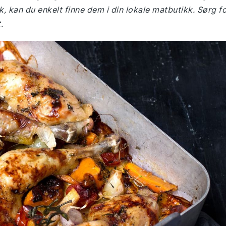
k, kan du enkelt finne dem i din lokale matbutikk. Sørg f
.