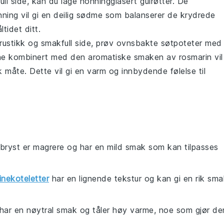
ull side, kan du lage
honningglasert gulrøtter
. De
nning
vil gi en deilig sødme som balanserer de krydrede
ltidet ditt.
 rustikk og smakfull side, prøv
ovnsbakte søtpoteter med
ne
kombinert med den aromatiske smaken av
rosmarin
vil
 måte. Dette vil gi en varm og innbydende følelse til
ngbryst er magrere og har en mild smak som kan tilpasses
inekoteletter
har en lignende tekstur og kan gi en rik sm
 har en nøytral smak og tåler høy varme, noe som gjør de