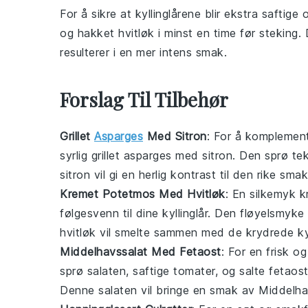
For å sikre at
kyllinglårene
blir ekstra saftige
og
hakket hvitløk
i minst en time før steking. 
resulterer i en mer intens smak.
Forslag Til Tilbehør
Grillet
Asparges
Med Sitron
: For å komplemen
syrlig
grillet asparges med sitron
. Den sprø te
sitron
vil gi en herlig kontrast til den rike sm
Kremet Potetmos Med Hvitløk
: En silkemyk
k
følgesvenn til dine
kyllinglår
. Den fløyelsmyke
hvitløk
vil smelte sammen med de krydrede
ky
Middelhavssalat Med Fetaost
: For en frisk o
sprø
salaten
, saftige
tomater
, og salte
fetaos
Denne
salaten
vil bringe en smak av
Middelha