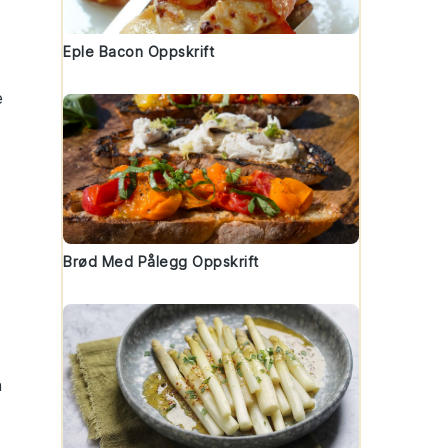
Eple Bacon Oppskrift
e
Brød Med Pålegg Oppskrift
n