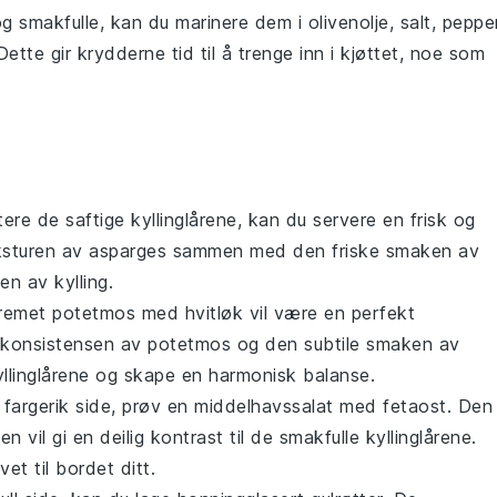
 og smakfulle, kan du marinere dem i
olivenolje
,
salt
,
peppe
Dette gir krydderne tid til å trenge inn i kjøttet, noe som
tere de saftige
kyllinglårene
, kan du servere en frisk og
ksturen av
asparges
sammen med den friske smaken av
aken av
kylling
.
remet potetmos med hvitløk
vil være en perfekt
 konsistensen av
potetmos
og den subtile smaken av
llinglårene
og skape en harmonisk balanse.
g fargerik side, prøv en
middelhavssalat med fetaost
. Den
ten
vil gi en deilig kontrast til de smakfulle
kyllinglårene
.
vet
til bordet ditt.