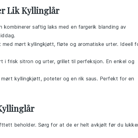
r Lik Kyllinglår
n kombinerer saftig
laks
med en fargerik blanding av
middag.
t med mørt
kyllingkjøtt
,
fløte
og aromatiske urter. Ideell f
t i frisk
sitron
og urter, grillet til perfeksjon. En enkel og
 mørt
kyllingkjøtt
,
poteter
og en rik saus. Perfekt for en
yllinglår
fttett beholder. Sørg for at de er helt avkjølt før du lukke