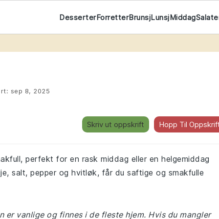
Desserter
Forretter
Brunsj
Lunsj
Middag
Salate
rt:
sep 8, 2025
Skriv ut oppskrift
Hopp Til Oppskrif
akfull, perfekt for en rask middag eller en helgemiddag
, salt, pepper og hvitløk, får du saftige og smakfulle
 er vanlige og finnes i de fleste hjem. Hvis du mangler