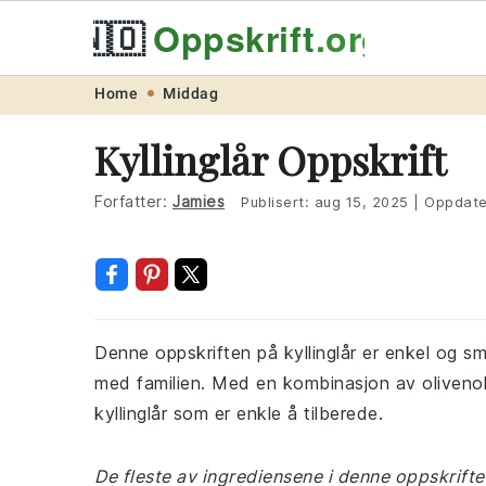
🇳🇴
Oppskrift
.org
Skip
Skip
Skip
Skip
Home
Middag
to
to
to
to
Kyllinglår Oppskrift
primary
main
primary
footer
navigation
content
sidebar
Forfatter:
Jamies
Publisert:
aug 15, 2025
|
Oppdate
Denne oppskriften på kyllinglår er enkel og sm
med familien. Med en kombinasjon av olivenolje
kyllinglår som er enkle å tilberede.
De fleste av ingrediensene i denne oppskriften