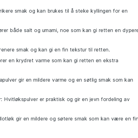
 rikere smak og kan brukes til å steke kyllingen for en
fører både salt og umami, noe som kan gi retten en dyper
renere smak og kan gi en fin tekstur til retten.
ilfører en krydret varme som kan gi retten en ekstra
kapulver gir en mildere varme og en søtlig smak som kan
r
: Hvitløkspulver er praktisk og gir en jevn fordeling av
allotløk gir en mildere og søtere smak som kan være en fi