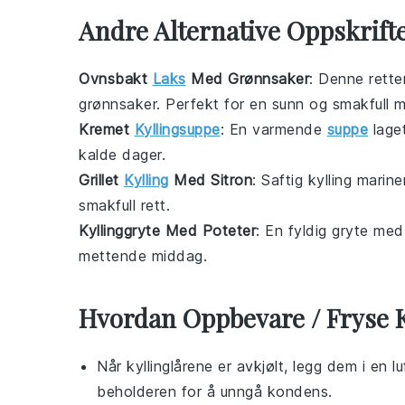
Andre Alternative Oppskrifte
Ovnsbakt
Laks
Med Grønnsaker
: Denne rette
grønnsaker
. Perfekt for en sunn og smakfull 
Kremet
Kyllingsuppe
: En varmende
suppe
lage
kalde dager.
Grillet
Kylling
Med Sitron
: Saftig
kylling
mariner
smakfull rett.
Kyllinggryte Med Poteter
: En fyldig
gryte
med
mettende middag.
Hvordan Oppbevare / Fryse K
Når
kyllinglårene
er avkjølt, legg dem i en lu
beholderen for å unngå kondens.