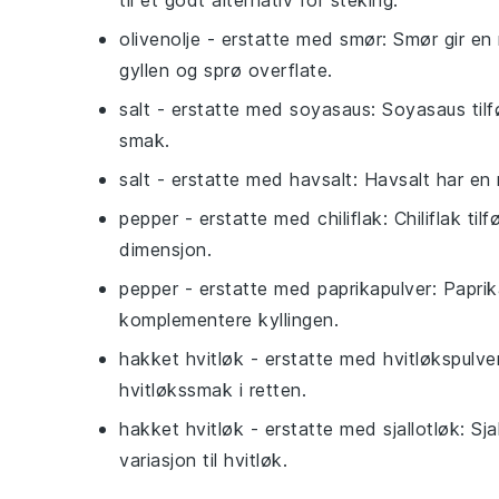
olivenolje
- erstatte med
smør
: Smør gir en
gyllen og sprø overflate.
salt
- erstatte med
soyasaus
: Soyasaus til
smak.
salt
- erstatte med
havsalt
: Havsalt har en 
pepper
- erstatte med
chiliflak
: Chiliflak t
dimensjon.
pepper
- erstatte med
paprikapulver
: Papri
komplementere kyllingen.
hakket hvitløk
- erstatte med
hvitløkspulve
hvitløkssmak i retten.
hakket hvitløk
- erstatte med
sjallotløk
: Sj
variasjon til hvitløk.