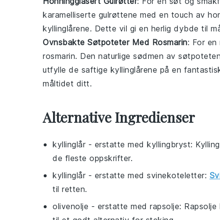
Honningglasert Gulrøtter
: For en søt og smakf
karamelliserte
gulrøttene
med en touch av
ho
kyllinglårene
. Dette vil gi en herlig dybde til må
Ovnsbakte Søtpoteter Med Rosmarin
: For en
rosmarin
. Den naturlige sødmen av
søtpotete
utfylle de saftige
kyllinglårene
på en fantastisk
måltidet ditt.
Alternative Ingredienser
kyllinglår
- erstatte med
kyllingbryst
: Kylli
de fleste oppskrifter.
kyllinglår
- erstatte med
svinekoteletter
:
Sv
til retten.
olivenolje
- erstatte med
rapsolje
: Rapsolje
til et godt alternativ for steking.