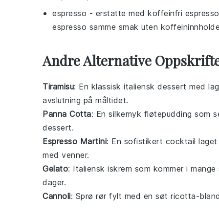
espresso
- erstatte med
koffeinfri espress
espresso samme smak uten koffeininnholde
Andre Alternative Oppskrift
Tiramisu
: En klassisk italiensk dessert med la
avslutning på måltidet.
Panna Cotta
: En silkemyk
fløtepudding
som se
dessert.
Espresso Martini
: En sofistikert cocktail lag
med venner.
Gelato
: Italiensk
iskrem
som kommer i mange 
dager.
Cannoli
: Sprø
rør
fylt med en søt
ricotta
-bland