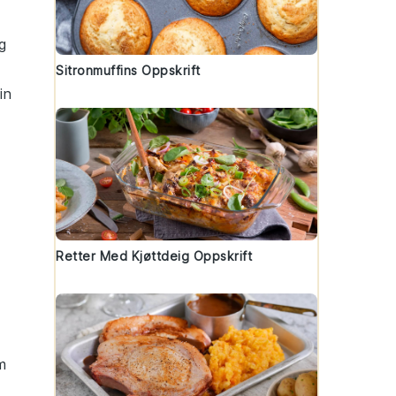
g
Sitronmuffins Oppskrift
in
Retter Med Kjøttdeig Oppskrift
m