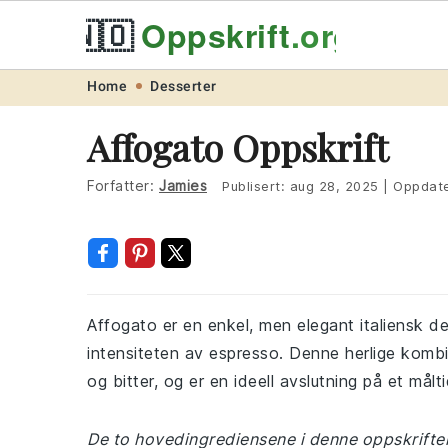
🇳🇴
Oppskrift
.org
Skip
Skip
Skip
Skip
Home
Desserter
to
to
to
to
Affogato Oppskrift
primary
main
primary
footer
navigation
content
sidebar
Forfatter:
Jamies
Publisert:
aug 28, 2025
|
Oppdate
Affogato er en enkel, men elegant italiensk 
intensiteten av espresso. Denne herlige komb
og bitter, og er en ideell avslutning på et målt
De to hovedingrediensene i denne oppskriften 