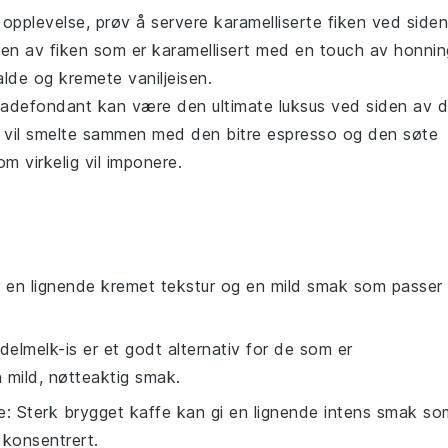
t opplevelse, prøv å servere
karamelliserte fiken
ved siden
uren av
fiken
som er karamellisert med en touch av
honnin
 kalde og kremete
vaniljeisen
.
ladefondant
kan være den ultimate luksus ved siden av d
vil smelte sammen med den bitre
espresso
og den søte
m virkelig vil imponere.
ir en lignende kremet tekstur og en mild smak som passer
delmelk-is er et godt alternativ for de som er
n mild, nøtteaktig smak.
e
: Sterk brygget kaffe kan gi en lignende intens smak so
 konsentrert.