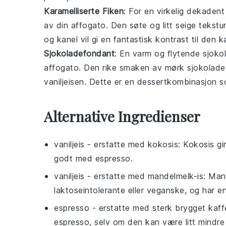
Karamelliserte Fiken
: For en virkelig dekaden
av din affogato. Den søte og litt seige tekst
og
kanel
vil gi en fantastisk kontrast til den
Sjokoladefondant
: En varm og flytende
sjoko
affogato. Den rike smaken av
mørk sjokolade
vaniljeisen
. Dette er en dessertkombinasjon so
Alternative Ingredienser
vaniljeis
- erstatte med
kokosis
: Kokosis g
godt med espresso.
vaniljeis
- erstatte med
mandelmelk-is
: Man
laktoseintolerante eller veganske, og har e
espresso
- erstatte med
sterk brygget kaff
espresso, selv om den kan være litt mindre