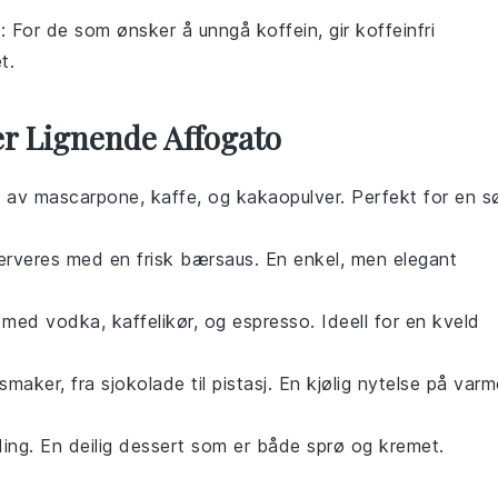
o
: For de som ønsker å unngå koffein, gir koffeinfri
t.
er Lignende Affogato
g av
mascarpone
,
kaffe
, og
kakaopulver
. Perfekt for en s
rveres med en frisk
bærsaus
. En enkel, men elegant
et med
vodka
,
kaffelikør
, og
espresso
. Ideell for en kveld
smaker, fra
sjokolade
til
pistasj
. En kjølig nytelse på varm
ing. En deilig
dessert
som er både sprø og kremet.