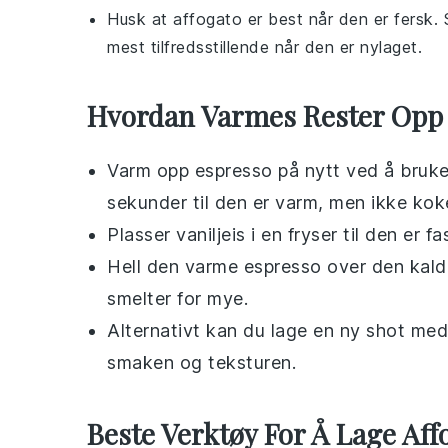
Husk at
affogato
er best når den er fersk.
mest tilfredsstillende når den er nylaget.
Hvordan Varmes Rester Opp
Varm opp
espresso
på nytt ved å bruk
sekunder til den er varm, men ikke kok
Plasser
vaniljeis
i en
fryser
til den er fa
Hell den varme
espresso
over den kal
smelter for mye.
Alternativt kan du lage en ny shot me
smaken og teksturen.
Beste Verktøy For Å Lage Aff