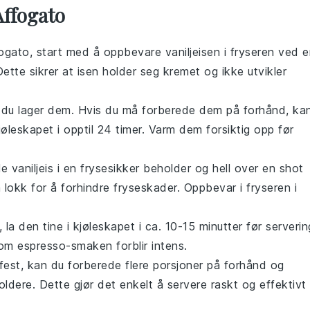
Affogato
ogato
, start med å oppbevare
vaniljeisen
i fryseren ved e
ette sikrer at isen holder seg kremet og ikke utvikler
r du lager dem. Hvis du må forberede dem på forhånd, ka
øleskapet i opptil 24 timer. Varm dem forsiktig opp før
ule
vaniljeis
i en frysesikker beholder og hell over en shot
å lokk for å forhindre fryseskader. Oppbevar i fryseren i
, la den tine i kjøleskapet i ca. 10-15 minutter før serverin
 som
espresso
-smaken forblir intens.
fest, kan du forberede flere porsjoner på forhånd og
oldere. Dette gjør det enkelt å servere raskt og effektivt