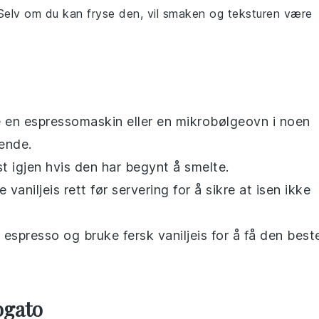
 Selv om du kan fryse den, vil smaken og teksturen være
e en
espressomaskin
eller en
mikrobølgeovn
i noen
ende.
st igjen hvis den har begynt å smelte.
de
vaniljeis
rett før servering for å sikre at isen ikke
d
espresso
og bruke fersk
vaniljeis
for å få den best
ogato