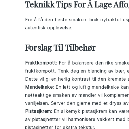
Teknikk Tips For Å Lage Aff
For å få den beste smaken, bruk
nytraktet
es
autentisk opplevelse.
Forslag Til Tilbehør
Fruktkompott
: For å balansere den rike sma
fruktkompott
. Tenk deg en blanding av
bær
,
e
Dette vil gi en herlig kontrast til den kremete
Mandelkake
: En lett og luftig
mandelkake
kan 
nøtteaktige smaken av
mandler
vil kompleme
vaniljeisen
. Server den gjerne med et dryss a
Pistasjkrem
: En silkemyk
pistasjkrem
kan være 
av
pistasjnøtter
vil harmonisere vakkert med
pistasjnøtter
for ekstra tekstur.