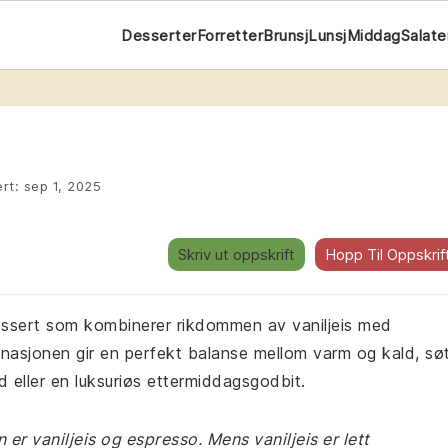
Desserter
Forretter
Brunsj
Lunsj
Middag
Salate
rt:
sep 1, 2025
Skriv ut oppskrift
Hopp Til Oppskrif
dessert som kombinerer rikdommen av vaniljeis med
inasjonen gir en perfekt balanse mellom varm og kald, sø
id eller en luksuriøs ettermiddagsgodbit.
er vaniljeis og espresso. Mens vaniljeis er lett