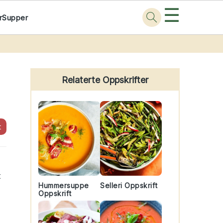
☰
r
Supper
Primary
Sidebar
Relaterte Oppskrifter
t
t
Hummersuppe
Selleri Oppskrift
Oppskrift