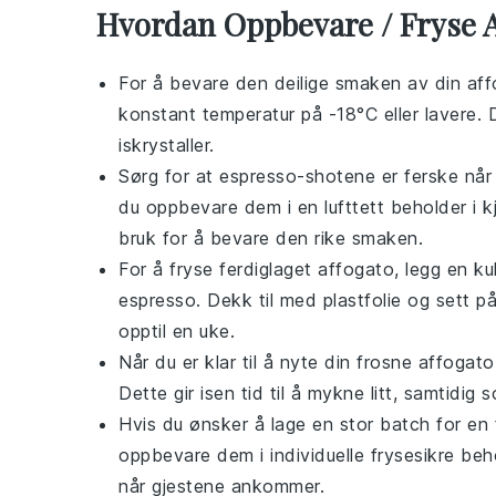
Hvordan Oppbevare / Fryse 
For å bevare den deilige smaken av din
aff
konstant temperatur på -18°C eller lavere. D
iskrystaller.
Sørg for at
espresso
-shotene er ferske nå
du oppbevare dem i en lufttett beholder i kj
bruk for å bevare den rike smaken.
For å fryse ferdiglaget
affogato
, legg en k
espresso
. Dekk til med plastfolie og sett p
opptil en uke.
Når du er klar til å nyte din frosne
affogato
Dette gir isen tid til å mykne litt, samtidig
Hvis du ønsker å lage en stor batch for en 
oppbevare dem i individuelle frysesikre beh
når gjestene ankommer.