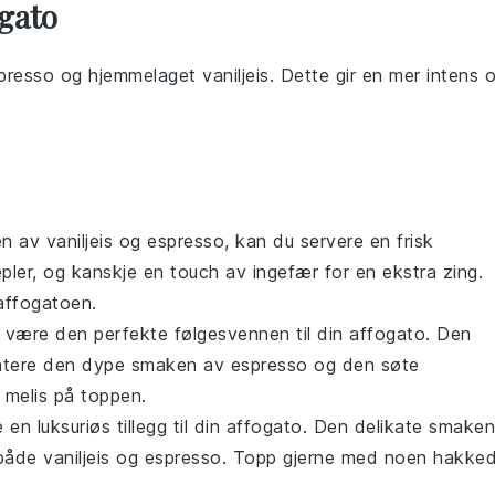
ogato
presso
og
hjemmelaget
vaniljeis
. Dette gir en mer intens 
ken av
vaniljeis
og
espresso
, kan du servere en frisk
pler
, og kanskje en touch av
ingefær
for en ekstra zing.
 affogatoen.
være den perfekte følgesvennen til din affogato. Den
ntere den dype smaken av
espresso
og den søte
v
melis
på toppen.
en luksuriøs tillegg til din affogato. Den delikate smaken
 både
vaniljeis
og
espresso
. Topp gjerne med noen hakke