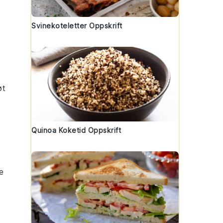
Svinekoteletter Oppskrift
øt
Quinoa Koketid Oppskrift
e