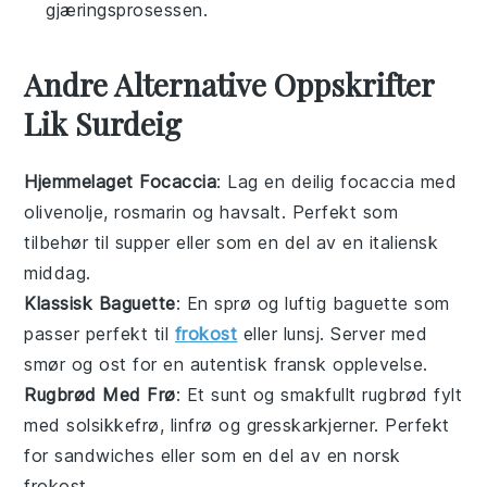
gjæringsprosessen.
Andre Alternative Oppskrifter
Lik Surdeig
Hjemmelaget Focaccia
: Lag en deilig
focaccia
med
olivenolje
,
rosmarin
og
havsalt
. Perfekt som
tilbehør til supper eller som en del av en
italiensk
middag.
Klassisk Baguette
: En sprø og luftig
baguette
som
passer perfekt til
frokost
eller
lunsj
. Server med
smør
og
ost
for en autentisk fransk opplevelse.
Rugbrød Med Frø
: Et sunt og smakfullt
rugbrød
fylt
med
solsikkefrø
,
linfrø
og
gresskarkjerner
. Perfekt
for
sandwiches
eller som en del av en
norsk
frokost.