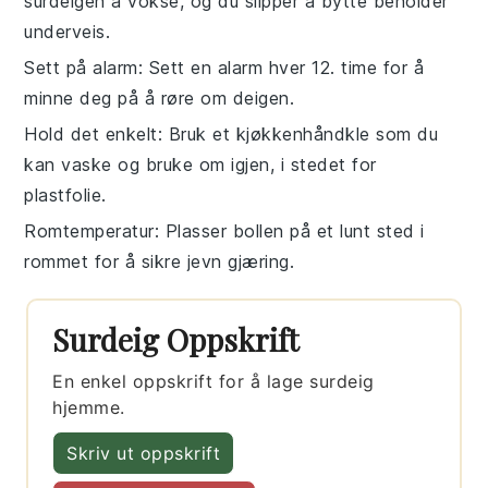
surdeigen
å vokse, og du slipper å bytte beholder
underveis.
Sett på alarm
: Sett en alarm hver 12. time for å
minne deg på å røre om
deigen
.
Hold det enkelt
: Bruk et
kjøkkenhåndkle
som du
kan vaske og bruke om igjen, i stedet for
plastfolie.
Romtemperatur
: Plasser bollen på et lunt sted i
rommet for å sikre jevn
gjæring
.
Surdeig Oppskrift
En enkel oppskrift for å lage surdeig
hjemme.
Skriv ut oppskrift