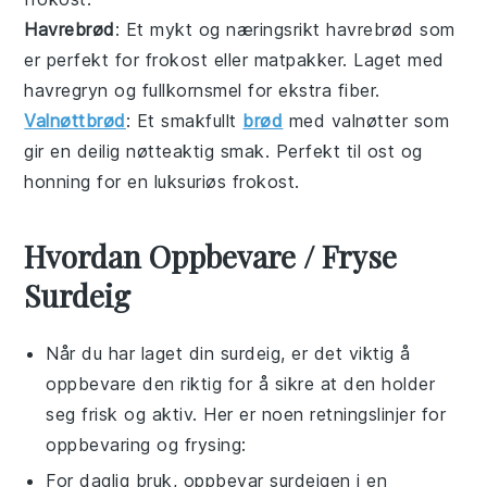
Havrebrød
: Et mykt og næringsrikt
havrebrød
som
er perfekt for
frokost
eller
matpakker
. Laget med
havregryn
og
fullkornsmel
for ekstra fiber.
Valnøttbrød
: Et smakfullt
brød
med
valnøtter
som
gir en deilig
nøtteaktig
smak. Perfekt til
ost
og
honning
for en luksuriøs
frokost
.
Hvordan Oppbevare / Fryse
Surdeig
Når du har laget din
surdeig
, er det viktig å
oppbevare den riktig for å sikre at den holder
seg frisk og aktiv. Her er noen retningslinjer for
oppbevaring og frysing:
For daglig bruk, oppbevar
surdeigen
i en