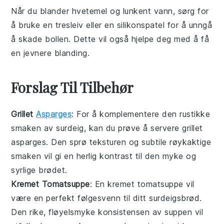
Når du blander
hvetemel
og
lunkent vann
, sørg for
å bruke en
tresleiv
eller en
silikonspatel
for å unngå
å skade
bollen
. Dette vil også hjelpe deg med å få
en jevnere blanding.
Forslag Til Tilbehør
Grillet
Asparges
: For å komplementere den rustikke
smaken av
surdeig
, kan du prøve å servere
grillet
asparges
. Den sprø teksturen og subtile røykaktige
smaken vil gi en herlig kontrast til den myke og
syrlige
brødet
.
Kremet Tomatsuppe
: En
kremet tomatsuppe
vil
være en perfekt følgesvenn til ditt
surdeigsbrød
.
Den rike, fløyelsmyke konsistensen av suppen vil