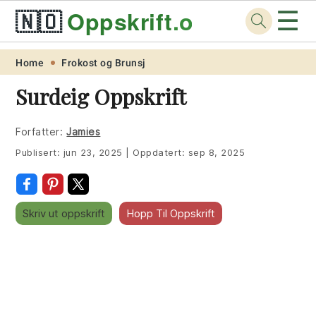
☰
🇳🇴
Oppskrift
.org
Skip
Skip
Skip
Skip
Home
Frokost og Brunsj
to
to
to
to
Surdeig Oppskrift
primary
main
primary
footer
navigation
content
sidebar
Forfatter:
Jamies
Publisert:
jun 23, 2025
|
Oppdatert:
sep 8, 2025
Skriv ut oppskrift
Hopp Til Oppskrift