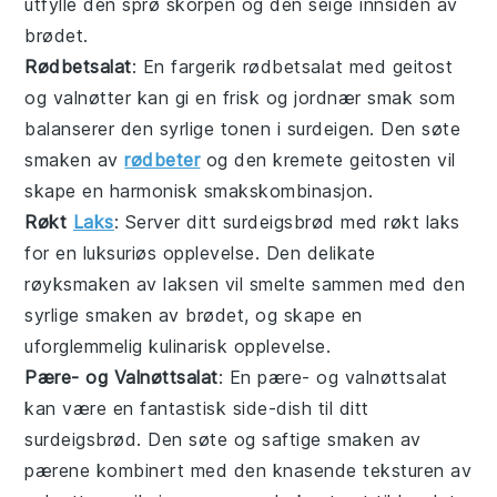
utfylle den sprø skorpen og den seige innsiden av
brødet.
Rødbetsalat
: En fargerik
rødbetsalat
med geitost
og valnøtter kan gi en frisk og jordnær smak som
balanserer den syrlige tonen i
surdeigen
. Den søte
smaken av
rødbeter
og den kremete geitosten vil
skape en harmonisk smakskombinasjon.
Røkt
Laks
: Server ditt
surdeigsbrød
med
røkt laks
for en luksuriøs opplevelse. Den delikate
røyksmaken av laksen vil smelte sammen med den
syrlige smaken av brødet, og skape en
uforglemmelig kulinarisk opplevelse.
Pære- og Valnøttsalat
: En
pære- og valnøttsalat
kan være en fantastisk side-dish til ditt
surdeigsbrød
. Den søte og saftige smaken av
pærene kombinert med den knasende teksturen av