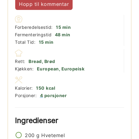
Hopp til kommentar
minutter
Forberedelsestid:
15
min
minutter
Fermenteringstid
48
min
minutter
Total Tid:
15
min
Rett:
Bread, Brød
Kjøkken:
European, Europeisk
Kalorier:
150
kcal
Porsjoner:
4
porsjoner
Ingredienser
200
g
Hvetemel