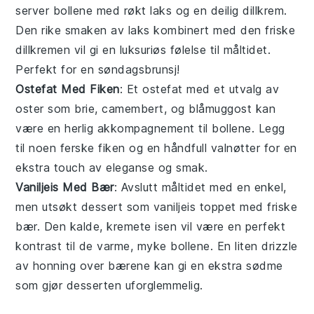
server
bollene
med
røkt laks
og en deilig
dillkrem
.
Den rike smaken av
laks
kombinert med den friske
dill
kremen vil gi en luksuriøs følelse til måltidet.
Perfekt for en søndagsbrunsj!
Ostefat Med Fiken
: Et
ostefat
med et utvalg av
oster
som
brie
,
camembert
, og
blåmuggost
kan
være en herlig akkompagnement til
bollene
. Legg
til noen ferske
fiken
og en håndfull
valnøtter
for en
ekstra touch av eleganse og smak.
Vaniljeis Med Bær
: Avslutt måltidet med en enkel,
men utsøkt dessert som
vaniljeis
toppet med friske
bær
. Den kalde, kremete
isen
vil være en perfekt
kontrast til de varme, myke
bollene
. En liten drizzle
av
honning
over
bærene
kan gi en ekstra sødme
som gjør desserten uforglemmelig.