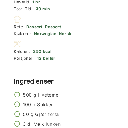
time
Hevetid
1
hr
minutter
Total Tid:
30
min
Rett:
Dessert, Dessert
Kjøkken:
Norwegian, Norsk
Kalorier:
250
kcal
Porsjoner:
12
boller
Ingredienser
500
g
Hvetemel
100
g
Sukker
50
g
Gjær
fersk
3
dl
Melk
lunken