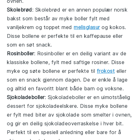
ovnen.
Skolebrød
: Skolebrød er en annen populær norsk
bakst
som består av myke
boller
fylt med
vaniljekrem og toppet med
melisglasur
og kokos.
Disse
bollene
er perfekte til en
kaffepause
eller
som en søt
snack
.
Rosinboller
: Rosinboller er en deilig variant av de
klassiske
bollene
, fylt med saftige
rosiner
. Disse
myke og søte
bollene
er perfekte til
frokost
eller
som en
snack
gjennom dagen. De er enkle å lage
og alltid en favoritt blant både barn og voksne.
Sjokoladeboller
: Sjokoladeboller er en uimotståelig
dessert
for sjokoladeelskere. Disse myke
bollene
er fylt med biter av
sjokolade
som smelter i ovnen,
og gir en deilig sjokoladeoverraskelse i hver bit.
Perfekt til en spesiell anledning eller bare for å