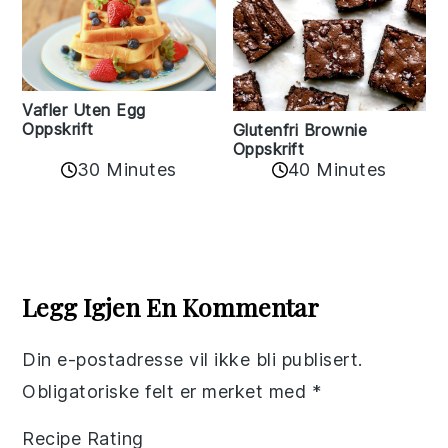
Vafler Uten Egg
Oppskrift
Glutenfri Brownie
Oppskrift
30 Minutes
40 Minutes
Reader
Interactions
Legg Igjen En Kommentar
Din e-postadresse vil ikke bli publisert.
Obligatoriske felt er merket med
*
Recipe Rating