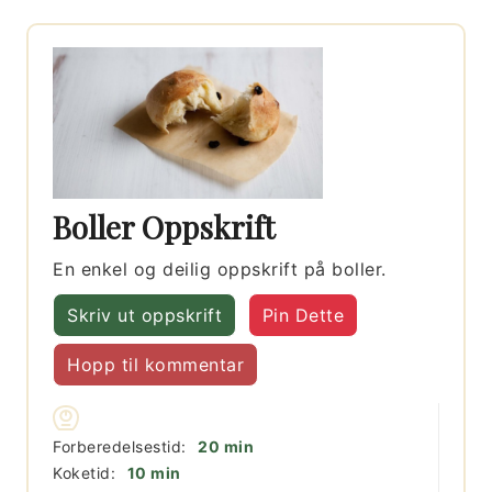
Boller Oppskrift
En enkel og deilig oppskrift på boller.
Skriv ut oppskrift
Pin Dette
Hopp til kommentar
minutter
Forberedelsestid:
20
min
minutter
Koketid:
10
min