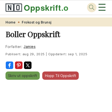
☰
🇳🇴
Oppskrift
.org
Skip
Skip
Skip
Skip
Home
Frokost og Brunsj
to
to
to
to
Boller Oppskrift
primary
main
primary
footer
navigation
content
sidebar
Forfatter:
Jamies
Publisert:
aug 29, 2025
|
Oppdatert:
sep 1, 2025
Skriv ut oppskrift
Hopp Til Oppskrift