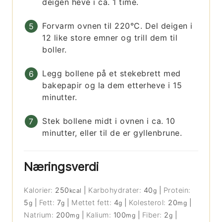
deigen heve i ca. 1 time.
Forvarm ovnen til 220°C. Del deigen i
12 like store emner og trill dem til
boller.
Legg bollene på et stekebrett med
bakepapir og la dem etterheve i 15
minutter.
Stek bollene midt i ovnen i ca. 10
minutter, eller til de er gyllenbrune.
Næringsverdi
Kalorier:
250
|
Karbohydrater:
40
|
Protein:
kcal
g
5
|
Fett:
7
|
Mettet fett:
4
|
Kolesterol:
20
|
g
g
g
mg
Natrium:
200
|
Kalium:
100
|
Fiber:
2
|
mg
mg
g