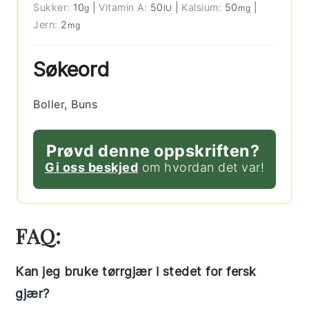
Sukker:
10
|
Vitamin A:
50
|
Kalsium:
50
|
g
IU
mg
Jern:
2
mg
Søkeord
Boller, Buns
Prøvd denne oppskriften?
Gi oss beskjed
om hvordan det var!
FAQ:
Kan jeg bruke tørrgjær i stedet for fersk
gjær?