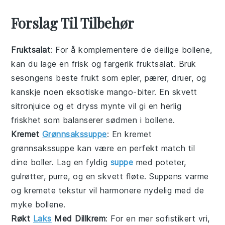
Forslag Til Tilbehør
Fruktsalat
: For å komplementere de deilige
bollene
,
kan du lage en frisk og fargerik
fruktsalat
. Bruk
sesongens beste
frukt
som
epler
,
pærer
,
druer
, og
kanskje noen eksotiske
mango
-biter. En skvett
sitron
juice og et dryss
mynte
vil gi en herlig
friskhet som balanserer sødmen i
bollene
.
Kremet
Grønnsakssuppe
: En
kremet
grønnsakssuppe
kan være en perfekt match til
dine
boller
. Lag en fyldig
suppe
med
poteter
,
gulrøtter
,
purre
, og en skvett
fløte
. Suppens varme
og kremete tekstur vil harmonere nydelig med de
myke
bollene
.
Røkt
Laks
Med Dillkrem
: For en mer sofistikert vri,