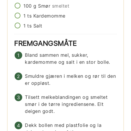
100
g
Smør
smeltet
1
ts
Kardemomme
1
ts
Salt
FREMGANGSMÅTE
Bland sammen mel, sukker,
kardemomme og salt i en stor bolle.
Smuldre gjæren i melken og rør til den
er oppløst.
Tilsett melkeblandingen og smeltet
smør i de tørre ingrediensene. Elt
deigen godt.
Dekk bollen med plastfolie og la