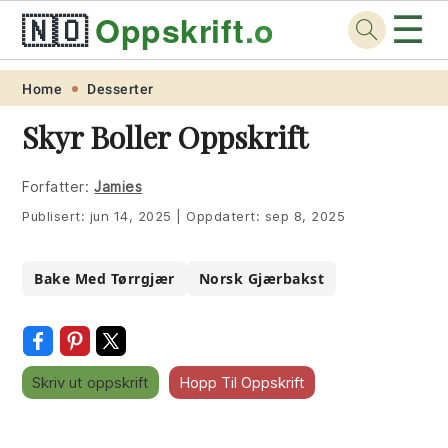
☰
🇳🇴
Oppskrift
.org
Skip
Skip
Skip
Skip
Home
Desserter
to
to
to
to
Skyr Boller Oppskrift
primary
main
primary
footer
navigation
content
sidebar
Forfatter:
Jamies
Publisert:
jun 14, 2025
|
Oppdatert:
sep 8, 2025
Bake Med Tørrgjær
Norsk Gjærbakst
Skriv ut oppskrift
Hopp Til Oppskrift