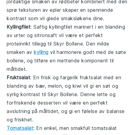
jordaktige smaken av
rødbeter
kombinert med den
sprø teksturen av
epler
skaper en spennende
kontrast som vil glede smaksløkene dine.
Kyllingfilet
: Saftig
kyllingfilet
marinert i en blanding
av
urter
og
sitronsaft
vil være et perfekt
proteinrikt tillegg til Skyr Bollene. Den milde
smaken av
kylling
vil harmonere godt med de søte
bollene, og tilføre en mettende komponent til
måltidet.
Fruktsalat
: En frisk og fargerik
fruktsalat
med en
blanding av
bær
,
melon
, og
kiwi
vil gi en søt og
syrlig kontrast til Skyr Bollene. Denne lette og
forfriskende
desserten
vil være en perfekt
avslutning på måltidet, og gi en følelse av balanse
og friskhet.
Tomatsalat
: En enkel, men smakfull
tomatsalat