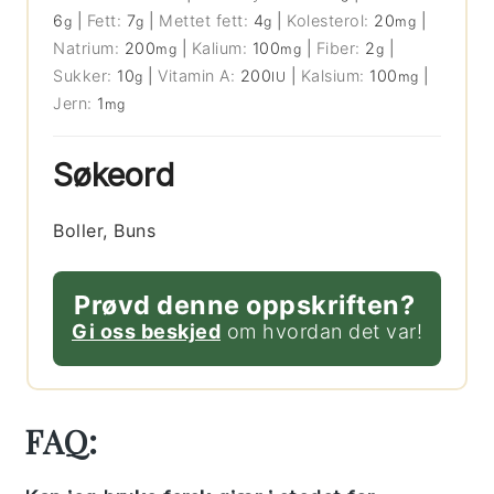
6
|
Fett:
7
|
Mettet fett:
4
|
Kolesterol:
20
|
g
g
g
mg
Natrium:
200
|
Kalium:
100
|
Fiber:
2
|
mg
mg
g
Sukker:
10
|
Vitamin A:
200
|
Kalsium:
100
|
g
IU
mg
Jern:
1
mg
Søkeord
Boller, Buns
Prøvd denne oppskriften?
Gi oss beskjed
om hvordan det var!
FAQ: