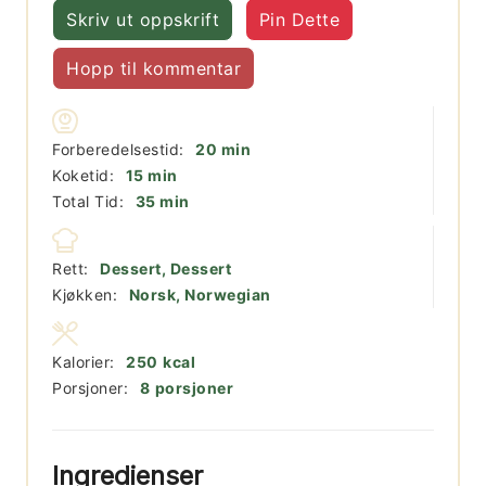
Skriv ut oppskrift
Pin Dette
Hopp til kommentar
minutter
Forberedelsestid:
20
min
minutter
Koketid:
15
min
minutter
Total Tid:
35
min
Rett:
Dessert, Dessert
Kjøkken:
Norsk, Norwegian
Kalorier:
250
kcal
Porsjoner:
8
porsjoner
Ingredienser