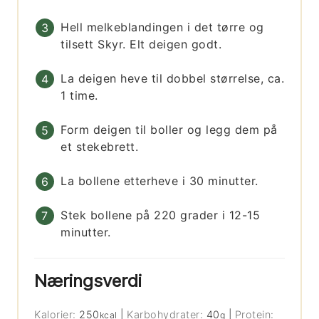
Hell melkeblandingen i det tørre og
tilsett Skyr. Elt deigen godt.
La deigen heve til dobbel størrelse, ca.
1 time.
Form deigen til boller og legg dem på
et stekebrett.
La bollene etterheve i 30 minutter.
Stek bollene på 220 grader i 12-15
minutter.
Næringsverdi
Kalorier:
250
|
Karbohydrater:
40
|
Protein:
kcal
g