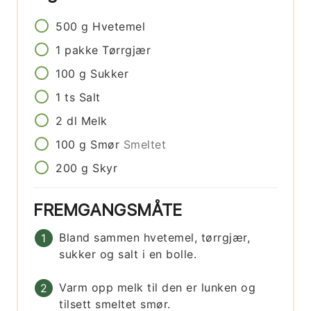
500
g
Hvetemel
1
pakke
Tørrgjær
100
g
Sukker
1
ts
Salt
2
dl
Melk
100
g
Smør
Smeltet
200
g
Skyr
FREMGANGSMÅTE
Bland sammen hvetemel, tørrgjær,
sukker og salt i en bolle.
Varm opp melk til den er lunken og
tilsett smeltet smør.