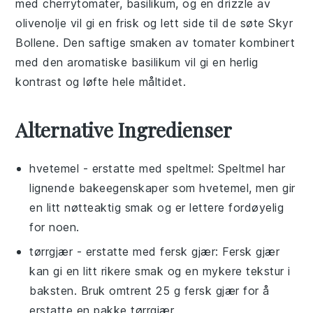
med
cherrytomater
,
basilikum
, og en drizzle av
olivenolje
vil gi en frisk og lett side til de søte Skyr
Bollene. Den saftige smaken av
tomater
kombinert
med den aromatiske
basilikum
vil gi en herlig
kontrast og løfte hele måltidet.
Alternative Ingredienser
hvetemel
- erstatte med
speltmel
: Speltmel har
lignende bakeegenskaper som hvetemel, men gir
en litt nøtteaktig smak og er lettere fordøyelig
for noen.
tørrgjær
- erstatte med
fersk gjær
: Fersk gjær
kan gi en litt rikere smak og en mykere tekstur i
baksten. Bruk omtrent 25 g fersk gjær for å
erstatte en pakke tørrgjær.