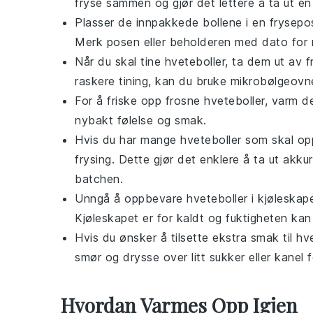
fryse sammen og gjør det lettere å ta ut én
Plasser de innpakkede bollene i en frysepose
Merk posen eller beholderen med dato for n
Når du skal tine
hveteboller
, ta dem ut av f
raskere tining, kan du bruke mikrobølgeovnen
For å friske opp frosne
hveteboller
, varm d
nybakt følelse og smak.
Hvis du har mange
hveteboller
som skal opp
frysing. Dette gjør det enklere å ta ut akku
batchen.
Unngå å oppbevare
hveteboller
i kjøleskap
Kjøleskapet er for kaldt og fuktigheten ka
Hvis du ønsker å tilsette ekstra smak til
hve
smør
og drysse over litt
sukker
eller
kanel
f
Hvordan Varmes Opp Igjen