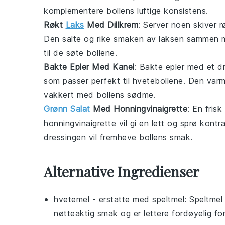
komplementere bollens luftige konsistens.
Røkt
Laks
Med Dillkrem
: Server noen skiver
r
Den salte og rike smaken av laksen sammen
til de søte bollene.
Bakte Epler Med Kanel
: Bakte
epler
med et d
som passer perfekt til hvetebollene. Den va
vakkert med bollens sødme.
Grønn Salat
Med Honningvinaigrette
: En frisk
honningvinaigrette
vil gi en lett og sprø kontr
dressingen vil fremheve bollens smak.
Alternative Ingredienser
hvetemel
- erstatte med
speltmel
: Speltmel
nøtteaktig smak og er lettere fordøyelig fo