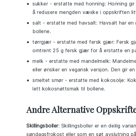
sukker
- erstatte med
honning
: Honning gir
å redusere mengden væske i oppskriften lit
salt
- erstatte med
havsalt
: Havsalt har en 
bollene.
tørrgjær
- erstatte med
fersk gjær
: Fersk g
omtrent 25 g fersk gjær for å erstatte en p
melk
- erstatte med
mandelmelk
: Mandelmel
eller ønsker en vegansk versjon. Den gir en
smeltet smør
- erstatte med
kokosolje
: Ko
lett kokosnøttsmak til bollene.
Andre Alternative Oppskrifte
Skillingsboller
: Skillingsboller er en deilig var
søndagsfrokost eller som en søt avslutning p