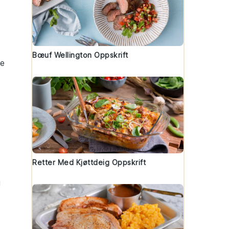
Bœuf Wellington Oppskrift
pe
Retter Med Kjøttdeig Oppskrift
g