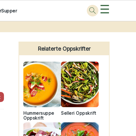
☰
r
Supper
Primary
Sidebar
Relaterte Oppskrifter
t
Hummersuppe
Selleri Oppskrift
Oppskrift