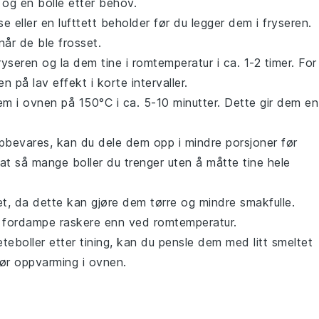
 og én bolle etter behov.
 eller en lufttett beholder før du legger dem i fryseren.
år de ble frosset.
ryseren og la dem tine i romtemperatur i ca. 1-2 timer. For
 på lav effekt i korte intervaller.
em i ovnen på 150°C i ca. 5-10 minutter. Dette gir dem en
bevares, kan du dele dem opp i mindre porsjoner før
rat så mange boller du trenger uten å måtte tine hele
et, da dette kan gjøre dem tørre og mindre smakfulle.
n fordampe raskere enn ved romtemperatur.
teboller
etter tining, kan du pensle dem med litt smeltet
ør oppvarming i ovnen.