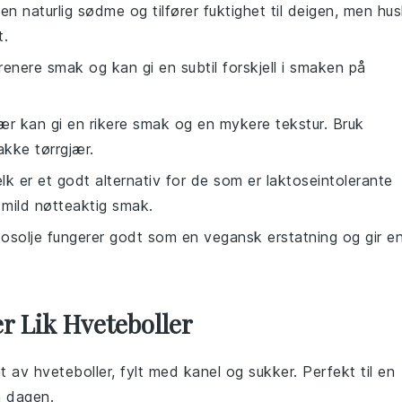
 en naturlig sødme og tilfører fuktighet til deigen, men hu
t.
renere smak og kan gi en subtil forskjell i smaken på
jær kan gi en rikere smak og en mykere tekstur. Bruk
akke tørrgjær.
k er et godt alternativ for de som er laktoseintolerante
 mild nøtteaktig smak.
kosolje fungerer godt som en vegansk erstatning og gir e
r Lik Hveteboller
iant av hveteboller, fylt med kanel og sukker. Perfekt til en
å dagen.