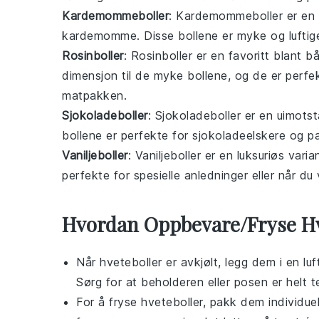
Kardemommeboller
: Kardemommeboller er en k
kardemomme. Disse bollene er myke og luftige, 
Rosinboller
: Rosinboller er en favoritt blant 
dimensjon til de myke bollene, og de er perfekt
matpakken.
Sjokoladeboller
: Sjokoladeboller er en uimotst
bollene er perfekte for sjokoladeelskere og p
Vaniljeboller
: Vaniljeboller er en luksuriøs vari
perfekte for spesielle anledninger eller når du
Hvordan Oppbevare/Fryse Hv
Når
hveteboller
er avkjølt, legg dem i en luf
Sørg for at beholderen eller posen er helt t
For å fryse
hveteboller
, pakk dem individuelt