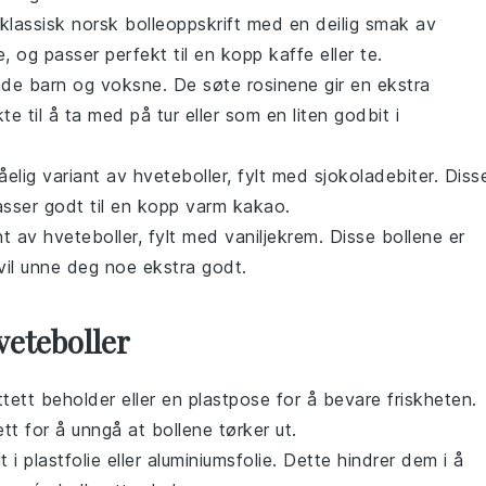
lassisk norsk bolleoppskrift med en deilig smak av
og passer perfekt til en kopp kaffe eller te.
både barn og voksne. De søte rosinene gir en ekstra
e til å ta med på tur eller som en liten godbit i
åelig variant av hveteboller, fylt med sjokoladebiter. Diss
asser godt til en kopp varm kakao.
ant av hveteboller, fylt med vaniljekrem. Disse bollene er
 vil unne deg noe ekstra godt.
eteboller
ttett beholder eller en plastpose for å bevare friskheten.
ett for å unngå at bollene tørker ut.
 i plastfolie eller aluminiumsfolie. Dette hindrer dem i å