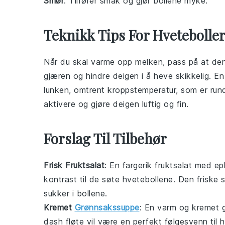
Smør
: Tilfører smak og gjør bollene myke.
Teknikk Tips For Hvetebolle
Når du skal varme opp
melken
, pass på at den
gjæren
og hindre
deigen
i å heve skikkelig. E
lunken, omtrent kroppstemperatur, som er run
aktivere og gjøre
deigen
luftig og fin.
Forslag Til Tilbehør
Frisk Fruktsalat
: En fargerik
fruktsalat
med
ep
kontrast til de søte hvetebollene. Den frisk
sukker
i bollene.
Kremet
Grønnsakssuppe
: En varm og
kremet 
dash
fløte
vil være en perfekt følgesvenn til 