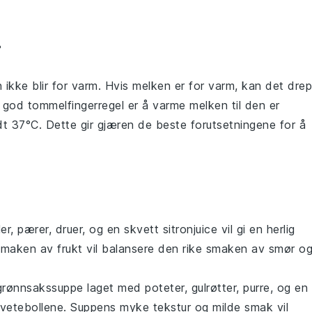
r
 ikke blir for varm. Hvis
melken
er for varm, kan det dre
n god tommelfingerregel er å varme
melken
til den er
dt 37°C. Dette gir
gjæren
de beste forutsetningene for å
ler
,
pærer
,
druer
, og en skvett
sitronjuice
vil gi en herlig
e smaken av
frukt
vil balansere den rike smaken av
smør
o
grønnsakssuppe
laget med
poteter
,
gulrøtter
,
purre
, og en
hvetebollene. Suppens myke tekstur og milde smak vil