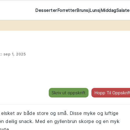
Desserter
Forretter
Brunsj
Lunsj
Middag
Salate
t:
sep 1, 2025
Skriv ut oppskrift
Hopp Til Oppskrif
 elsket av både store og små. Disse myke og luftige
m en deilig snack. Med en gyllenbrun skorpe og en myk
nyte.