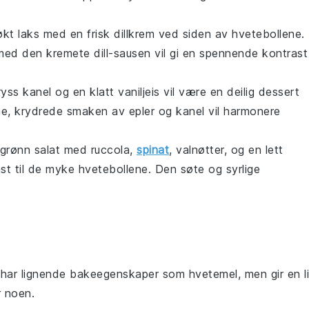
økt laks
med en frisk
dillkrem
ved siden av hvetebollene.
 med den kremete
dill
-sausen vil gi en spennende kontrast
ryss
kanel
og en klatt
vaniljeis
vil være en deilig dessert
rme, krydrede smaken av
epler
og
kanel
vil harmonere
grønn salat
med
ruccola
,
spinat
,
valnøtter
, og en lett
ast til de myke hvetebollene. Den søte og syrlige
 har lignende bakeegenskaper som hvetemel, men gir en li
r noen.