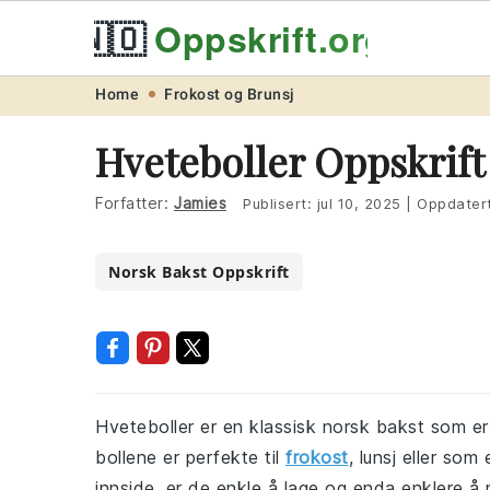
🇳🇴
Oppskrift
.org
Skip
Skip
Skip
Skip
Home
Frokost og Brunsj
to
to
to
to
Hveteboller Oppskrift
primary
main
primary
footer
navigation
content
sidebar
Forfatter:
Jamies
Publisert:
jul 10, 2025
|
Oppdater
Norsk Bakst Oppskrift
Hveteboller er en klassisk norsk bakst som er
bollene er perfekte til
frokost
, lunsj eller so
innside, er de enkle å lage og enda enklere å 