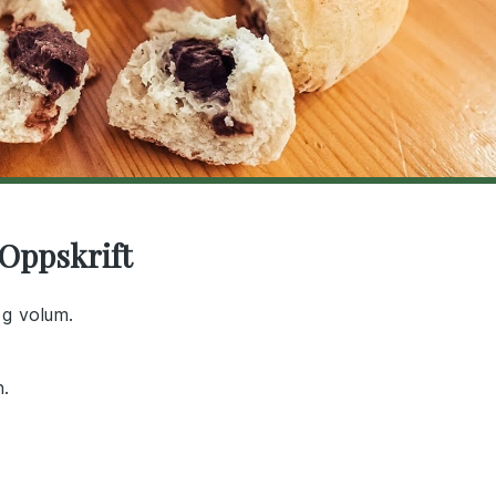
 Oppskrift
og volum.
n.