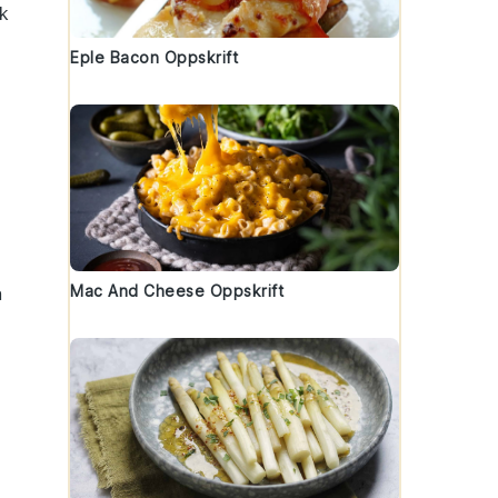
sk
Eple Bacon Oppskrift
Mac And Cheese Oppskrift
n