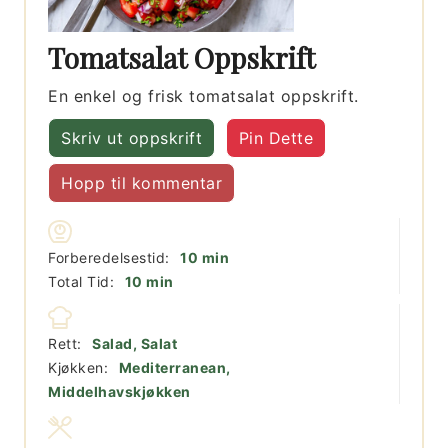
Tomatsalat Oppskrift
En enkel og frisk tomatsalat oppskrift.
Skriv ut oppskrift
Pin Dette
Hopp til kommentar
minutter
Forberedelsestid:
10
min
minutter
Total Tid:
10
min
Rett:
Salad, Salat
Kjøkken:
Mediterranean,
Middelhavskjøkken