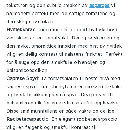
teksturen og den subtile smaken av
asparges
vil
harmonere perfekt med de saftige
tomatene
og
den skarpe
rødløken
.
Hvitløksbrød
: Ingenting slår et godt
hvitløksbrød
ved siden av en
tomatsalat
. Den sprø skorpen og
den myke, smøraktige innsiden med hint av hvitløk
vil gi en deilig kontrast til salatens friskhet. Perfekt
for å suge opp den smakfulle
olivenoljen
og
balsamicoeddiken
.
Caprese Spyd
: Ta
tomatsalaten
til neste nivå med
caprese spyd
. Træ
cherrytomater
,
mozzarella
-kuler
og fersk
basilikum
på små spyd. Drypp over litt
balsamicoeddik
for en ekstra smakfull opplevelse.
Disse små munnfullene er både vakre og deilige.
Rødbetecarpaccio
: En elegant
rødbetecarpaccio
vil gi en fargerik og smakfull kontrast til