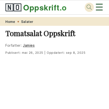
☰
🇳🇴
Oppskrift
.org
Skip
Skip
Skip
Skip
Home
Salater
to
to
to
to
Tomatsalat Oppskrift
primary
main
primary
footer
navigation
content
sidebar
Forfatter:
Jamies
Publisert:
mai 26, 2025
|
Oppdatert:
sep 8, 2025