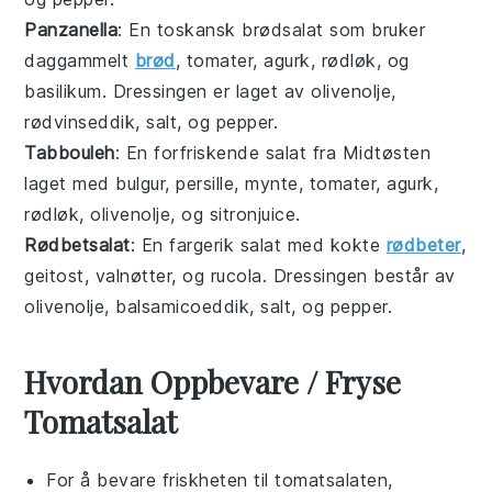
Panzanella
: En toskansk
brødsalat
som bruker
daggammelt
brød
,
tomater
,
agurk
,
rødløk
, og
basilikum
. Dressingen er laget av
olivenolje
,
rødvinseddik
,
salt
, og
pepper
.
Tabbouleh
: En forfriskende
salat
fra Midtøsten
laget med
bulgur
,
persille
,
mynte
,
tomater
,
agurk
,
rødløk
,
olivenolje
, og
sitronjuice
.
Rødbetsalat
: En fargerik
salat
med kokte
rødbeter
,
geitost
,
valnøtter
, og
rucola
. Dressingen består av
olivenolje
,
balsamicoeddik
,
salt
, og
pepper
.
Hvordan Oppbevare / Fryse
Tomatsalat
For å bevare friskheten til
tomatsalaten
,