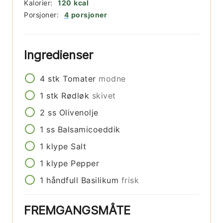
Kalorier:
120
kcal
Porsjoner:
4
porsjoner
Ingredienser
4
stk
Tomater
modne
1
stk
Rødløk
skivet
2
ss
Olivenolje
1
ss
Balsamicoeddik
1
klype
Salt
1
klype
Pepper
1
håndfull
Basilikum
frisk
FREMGANGSMÅTE