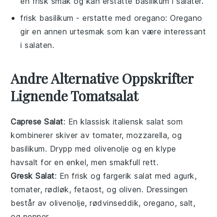
en frisk smak og kan erstatte basilikum i salater.
frisk basilikum
- erstatte med
oregano
: Oregano
gir en annen urtesmak som kan være interessant
i salaten.
Andre Alternative Oppskrifter
Lignende Tomatsalat
Caprese Salat
: En klassisk italiensk
salat
som
kombinerer skiver av
tomater
,
mozzarella
, og
basilikum
. Drypp med
olivenolje
og en klype
havsalt
for en enkel, men smakfull rett.
Gresk Salat
: En frisk og fargerik
salat
med
agurk
,
tomater
,
rødløk
,
fetaost
, og
oliven
. Dressingen
består av
olivenolje
,
rødvinseddik
,
oregano
,
salt
,
og
pepper
.