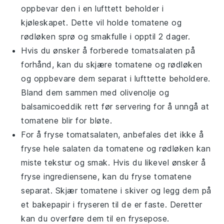
oppbevar den i en lufttett beholder i
kjøleskapet. Dette vil holde
tomatene
og
rødløken
sprø og smakfulle i opptil 2 dager.
Hvis du ønsker å forberede
tomatsalaten
på
forhånd, kan du skjære
tomatene
og
rødløken
og oppbevare dem separat i lufttette beholdere.
Bland dem sammen med
olivenolje
og
balsamicoeddik
rett før servering for å unngå at
tomatene
blir for bløte.
For å fryse
tomatsalaten
, anbefales det ikke å
fryse hele salaten da
tomatene
og
rødløken
kan
miste tekstur og smak. Hvis du likevel ønsker å
fryse ingrediensene, kan du fryse
tomatene
separat. Skjær
tomatene
i skiver og legg dem på
et bakepapir i fryseren til de er faste. Deretter
kan du overføre dem til en frysepose.