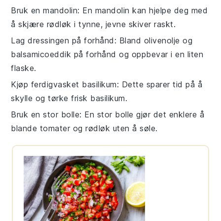
Bruk en mandolin
: En mandolin kan hjelpe deg med
å skjære
rødløk
i tynne, jevne skiver raskt.
Lag dressingen på forhånd
: Bland
olivenolje
og
balsamicoeddik
på forhånd og oppbevar i en liten
flaske.
Kjøp ferdigvasket basilikum
: Dette sparer tid på å
skylle og tørke
frisk basilikum
.
Bruk en stor bolle
: En stor bolle gjør det enklere å
blande
tomater
og
rødløk
uten å søle.