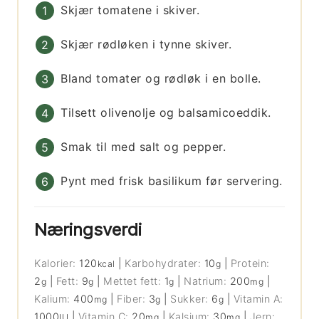
Skjær tomatene i skiver.
Skjær rødløken i tynne skiver.
Bland tomater og rødløk i en bolle.
Tilsett olivenolje og balsamicoeddik.
Smak til med salt og pepper.
Pynt med frisk basilikum før servering.
Næringsverdi
Kalorier:
120
|
Karbohydrater:
10
|
Protein:
kcal
g
2
|
Fett:
9
|
Mettet fett:
1
|
Natrium:
200
|
g
g
g
mg
Kalium:
400
|
Fiber:
3
|
Sukker:
6
|
Vitamin A:
mg
g
g
1000
|
Vitamin C:
20
|
Kalsium:
30
|
Jern:
IU
mg
mg