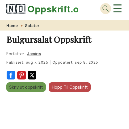
☰
🇳🇴
Oppskrift
.org
Skip
Skip
Skip
Skip
Home
Salater
to
to
to
to
Bulgursalat Oppskrift
primary
main
primary
footer
navigation
content
sidebar
Forfatter:
Jamies
Publisert:
aug 7, 2025
|
Oppdatert:
sep 8, 2025
Skriv ut oppskrift
Hopp Til Oppskrift