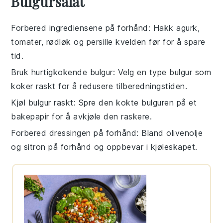
Bulgursalat
Forbered ingrediensene på forhånd
: Hakk
agurk
,
tomater
,
rødløk
og
persille
kvelden før for å spare
tid.
Bruk hurtigkokende bulgur
: Velg en type
bulgur
som
koker raskt for å redusere tilberedningstiden.
Kjøl bulgur raskt
: Spre den kokte
bulguren
på et
bakepapir for å avkjøle den raskere.
Forbered dressingen på forhånd
: Bland
olivenolje
og
sitron
på forhånd og oppbevar i kjøleskapet.