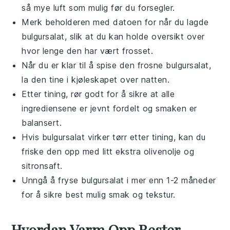
så mye luft som mulig før du forsegler.
Merk beholderen med datoen for når du lagde
bulgursalat
, slik at du kan holde oversikt over
hvor lenge den har vært frosset.
Når du er klar til å spise den frosne
bulgursalat
,
la den tine i kjøleskapet over natten.
Etter tining, rør godt for å sikre at alle
ingrediensene er jevnt fordelt og smaken er
balansert.
Hvis
bulgursalat
virker tørr etter tining, kan du
friske den opp med litt ekstra
olivenolje
og
sitron
saft.
Unngå å fryse
bulgursalat
i mer enn 1-2 måneder
for å sikre best mulig smak og tekstur.
Hvordan Varm Opp Rester