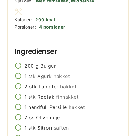
Kjøkken:
Mediterranean, Middelhav
Kalorier:
200
kcal
Porsjoner:
4
porsjoner
Ingredienser
200
g
Bulgur
1
stk
Agurk
hakket
2
stk
Tomater
hakket
1
stk
Rødløk
finhakket
1
håndfull
Persille
hakket
2
ss
Olivenolje
1
stk
Sitron
saften