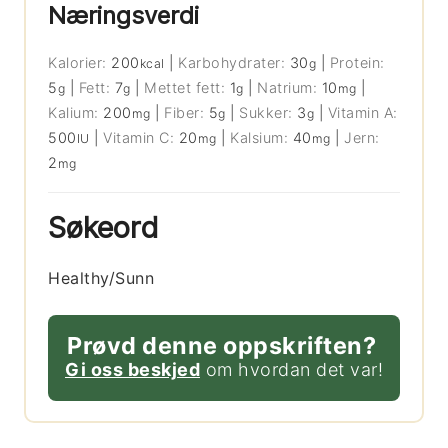
Næringsverdi
Kalorier:
200
|
Karbohydrater:
30
|
Protein:
kcal
g
5
|
Fett:
7
|
Mettet fett:
1
|
Natrium:
10
|
g
g
g
mg
Kalium:
200
|
Fiber:
5
|
Sukker:
3
|
Vitamin A:
mg
g
g
500
|
Vitamin C:
20
|
Kalsium:
40
|
Jern:
IU
mg
mg
2
mg
Søkeord
Healthy/Sunn
Prøvd denne oppskriften?
Gi oss beskjed
om hvordan det var!