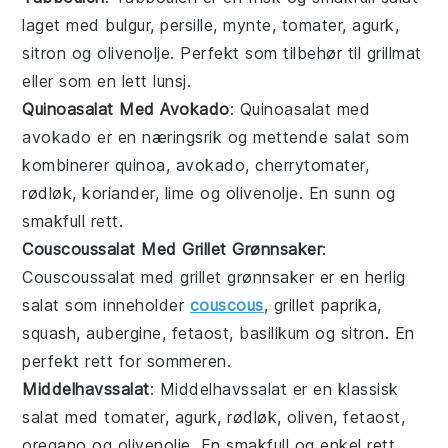
laget med
bulgur
,
persille
,
mynte
,
tomater
,
agurk
,
sitron
og
olivenolje
. Perfekt som tilbehør til grillmat
eller som en lett lunsj.
Quinoasalat Med Avokado
: Quinoasalat med
avokado er en næringsrik og mettende
salat
som
kombinerer
quinoa
,
avokado
,
cherrytomater
,
rødløk
,
koriander
,
lime
og
olivenolje
. En sunn og
smakfull rett.
Couscoussalat Med Grillet Grønnsaker
:
Couscoussalat med grillet grønnsaker er en herlig
salat
som inneholder
couscous
,
grillet paprika
,
squash
,
aubergine
,
fetaost
,
basilikum
og
sitron
. En
perfekt rett for sommeren.
Middelhavssalat
: Middelhavssalat er en klassisk
salat
med
tomater
,
agurk
,
rødløk
,
oliven
,
fetaost
,
oregano
og
olivenolje
. En smakfull og enkel rett