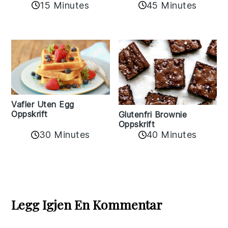
15 Minutes
45 Minutes
Vafler Uten Egg
Oppskrift
Glutenfri Brownie
Oppskrift
30 Minutes
40 Minutes
Reader
Interactions
Legg Igjen En Kommentar