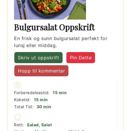
Bulgursalat Oppskrift
En frisk og sunn bulgursalat perfekt for
lunsj eller middag.
Skriv ut oppskrift
Pin Dette
Hopp til kommentar
minutter
Forberedelsestid:
15
min
minutter
Koketid:
15
min
minutter
Total Tid:
30
min
Rett:
Salad, Salat