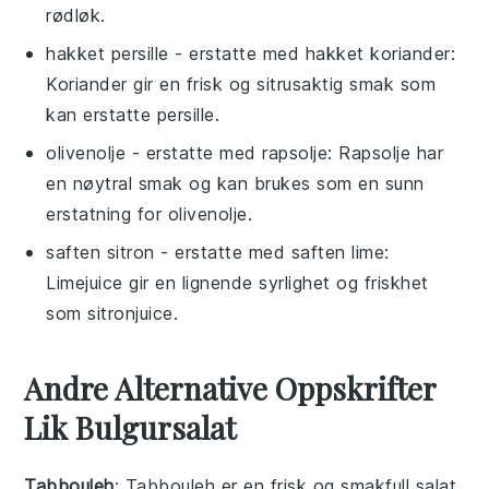
rødløk.
hakket persille
- erstatte med
hakket koriander
:
Koriander gir en frisk og sitrusaktig smak som
kan erstatte persille.
olivenolje
- erstatte med
rapsolje
: Rapsolje har
en nøytral smak og kan brukes som en sunn
erstatning for olivenolje.
saften sitron
- erstatte med
saften lime
:
Limejuice gir en lignende syrlighet og friskhet
som sitronjuice.
Andre Alternative Oppskrifter
Lik Bulgursalat
Tabbouleh
: Tabbouleh er en frisk og smakfull
salat