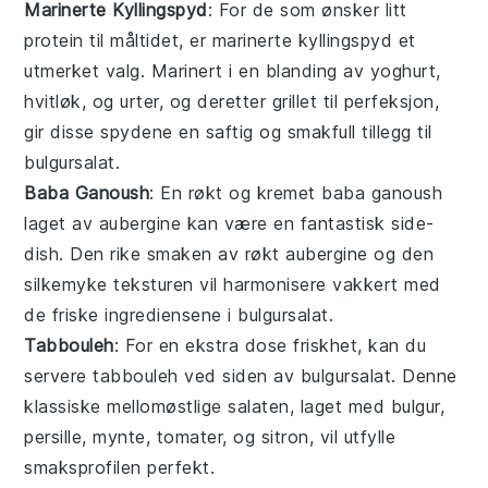
Marinerte Kyllingspyd
: For de som ønsker litt
protein
til måltidet, er marinerte kyllingspyd et
utmerket valg. Marinert i en blanding av
yoghurt
,
hvitløk
, og
urter
, og deretter grillet til perfeksjon,
gir disse spydene en saftig og smakfull tillegg til
bulgursalat
.
Baba Ganoush
: En røkt og kremet
baba ganoush
laget av
aubergine
kan være en fantastisk side-
dish. Den rike smaken av røkt aubergine og den
silkemyke teksturen vil harmonisere vakkert med
de friske ingrediensene i
bulgursalat
.
Tabbouleh
: For en ekstra dose friskhet, kan du
servere
tabbouleh
ved siden av
bulgursalat
. Denne
klassiske
mellomøstlige
salaten, laget med
bulgur
,
persille
,
mynte
,
tomater
, og
sitron
, vil utfylle
smaksprofilen perfekt.