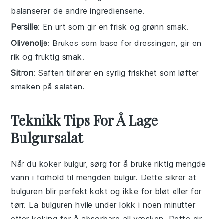
balanserer de andre ingrediensene.
Persille
: En urt som gir en frisk og grønn smak.
Olivenolje
: Brukes som base for dressingen, gir en
rik og fruktig smak.
Sitron
: Saften tilfører en syrlig friskhet som løfter
smaken på salaten.
Teknikk Tips For Å Lage
Bulgursalat
Når du koker
bulgur
, sørg for å bruke riktig mengde
vann i forhold til mengden
bulgur
. Dette sikrer at
bulgur
en blir perfekt kokt og ikke for bløt eller for
tørr. La
bulgur
en hvile under lokk i noen minutter
etter koking for å absorbere all væsken. Dette gir