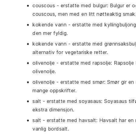
couscous
- erstatte med
bulgur
: Bulgur er
couscous, men med en litt nøtteaktig smak
kokende vann
- erstatte med
kyllingbuljong
den mer fyldig.
kokende vann
- erstatte med
grønnsaksbul
alternativ for vegetariske retter.
olivenolje
- erstatte med
rapsolje
: Rapsolj
olivenolje.
olivenolje
- erstatte med
smør
: Smør gir en 
mange oppskrifter.
salt
- erstatte med
soyasaus
: Soyasaus til
ekstra dimensjon.
salt
- erstatte med
havsalt
: Havsalt har en
vanlig bordsalt.