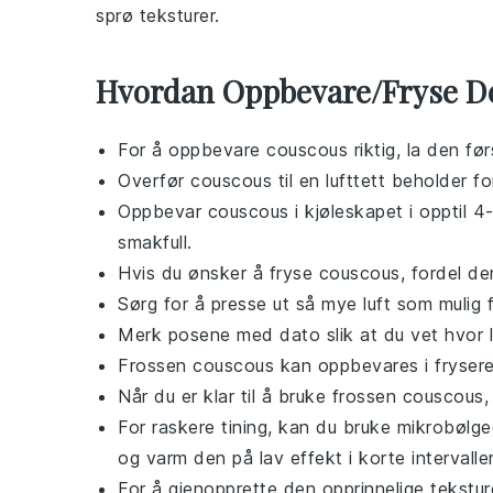
sprø teksturer.
Hvordan Oppbevare/Fryse D
For å oppbevare
couscous
riktig, la den fø
Overfør
couscous
til en lufttett beholder f
Oppbevar
couscous
i kjøleskapet i opptil 4
smakfull.
Hvis du ønsker å fryse
couscous
, fordel de
Sørg for å presse ut så mye luft som mulig 
Merk posene med dato slik at du vet hvor l
Frossen
couscous
kan oppbevares i fryseren
Når du er klar til å bruke frossen
couscous
,
For raskere tining, kan du bruke mikrobølg
og varm den på lav effekt i korte intervaller
For å gjenopprette den opprinnelige tekst