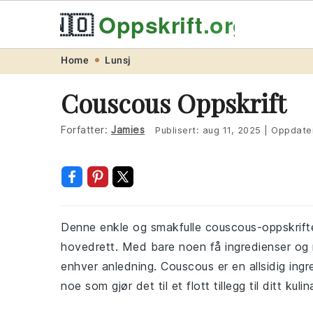
🇳🇴
Oppskrift
.org
Skip
Skip
Skip
Skip
Home
Lunsj
to
to
to
to
Couscous Oppskrift
primary
main
primary
footer
navigation
content
sidebar
Forfatter:
Jamies
Publisert:
aug 11, 2025
|
Oppdate
Denne enkle og smakfulle couscous-oppskriften
hovedrett. Med bare noen få ingredienser og mi
enhver anledning. Couscous er en allsidig ingre
noe som gjør det til et flott tillegg til ditt kuli