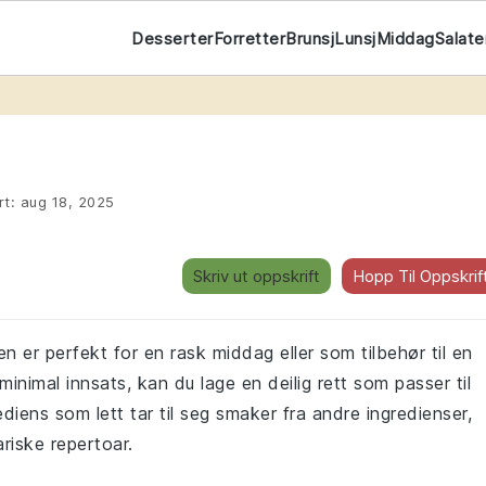
Desserter
Forretter
Brunsj
Lunsj
Middag
Salate
rt:
aug 18, 2025
Skriv ut oppskrift
Hopp Til Oppskrif
 er perfekt for en rask middag eller som tilbehør til en
nimal innsats, kan du lage en deilig rett som passer til
diens som lett tar til seg smaker fra andre ingredienser,
nariske repertoar.