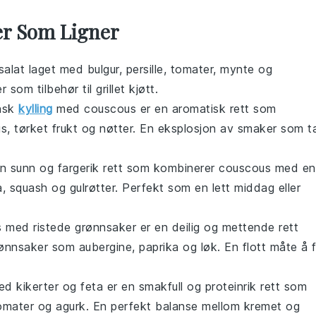
er Som Ligner
salat
laget med bulgur, persille, tomater, mynte og
er som tilbehør til
grillet kjøtt
.
nsk
kylling
med couscous er en aromatisk rett som
, tørket frukt og nøtter. En eksplosjon av smaker som t
n sunn og fargerik rett som kombinerer couscous med en
, squash og gulrøtter. Perfekt som en lett middag eller
 med ristede grønnsaker er en deilig og mettende rett
ønnsaker
som aubergine, paprika og løk. En flott måte å 
d kikerter og feta er en smakfull og proteinrik rett som
tomater og agurk. En perfekt balanse mellom kremet og