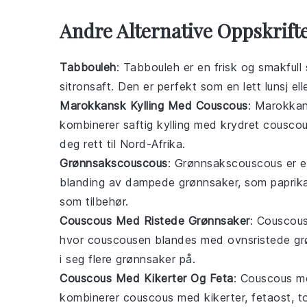
Andre Alternative Oppskrift
Tabbouleh
: Tabbouleh er en frisk og smakfull
sitronsaft. Den er perfekt som en lett lunsj ell
Marokkansk Kylling Med Couscous
: Marokka
kombinerer saftig
kylling
med krydret couscous
deg rett til Nord-Afrika.
Grønnsakscouscous
: Grønnsakscouscous er e
blanding av dampede
grønnsaker
, som paprika
som tilbehør.
Couscous Med Ristede Grønnsaker
: Couscous
hvor couscousen blandes med ovnsristede
gr
i seg flere
grønnsaker
på.
Couscous Med Kikerter Og Feta
: Couscous me
kombinerer couscous med
kikerter
, fetaost, 