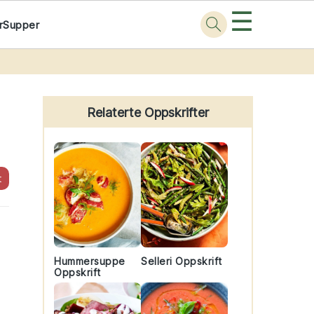
☰
r
Supper
Primary
Sidebar
Relaterte Oppskrifter
t
Hummersuppe
Selleri Oppskrift
Oppskrift