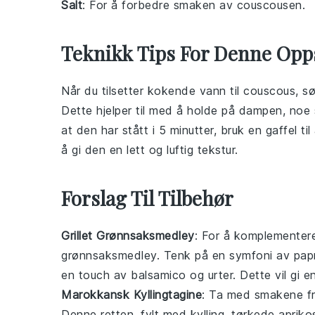
Salt
: For å forbedre smaken av couscousen.
Teknikk Tips For Denne Opp
Når du tilsetter
kokende vann
til
couscous
, s
Dette hjelper til med å holde på dampen, noe
at den har stått i 5 minutter, bruk en gaffel til
å gi den en lett og luftig tekstur.
Forslag Til Tilbehør
Grillet Grønnsaksmedley
: For å komplementer
grønnsaksmedley
. Tenk på en symfoni av
pap
en touch av
balsamico
og
urter
. Dette vil gi 
Marokkansk Kyllingtagine
: Ta med smakene fr
Denne retten, fylt med
kylling
,
tørkede apriko