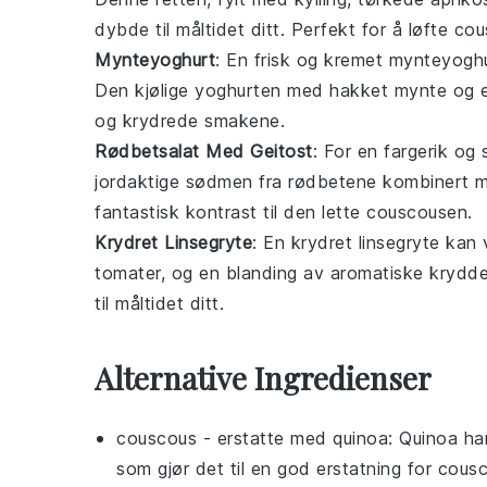
dybde til måltidet ditt. Perfekt for å løfte
cou
Mynteyoghurt
: En frisk og kremet
mynteyogh
Den kjølige
yoghurten
med hakket
mynte
og e
og krydrede smakene.
Rødbetsalat Med Geitost
: For en fargerik og
jordaktige sødmen fra
rødbetene
kombinert 
fantastisk kontrast til den lette
couscousen
.
Krydret Linsegryte
: En
krydret linsegryte
kan v
tomater
, og en blanding av aromatiske
krydde
til måltidet ditt.
Alternative Ingredienser
couscous
- erstatte med
quinoa
: Quinoa ha
som gjør det til en god erstatning for cous