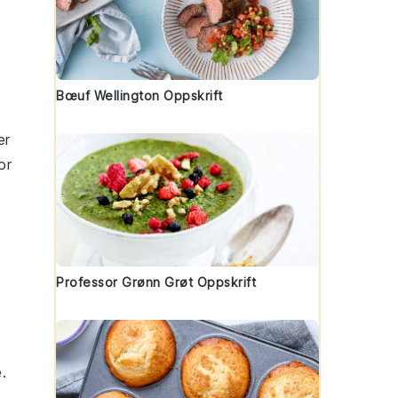
Bœuf Wellington Oppskrift
er
or
Professor Grønn Grøt Oppskrift
e
.