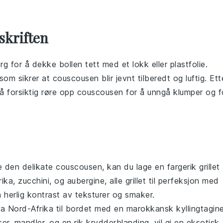
skriften
ørg for å dekke bollen tett med et lokk eller plastfolie.
 som sikrer at
couscousen
blir jevnt tilberedt og luftig. Ett
 å forsiktig røre opp
couscousen
for å unngå klumper og f
e den delikate
couscousen
, kan du lage en fargerik
grillet
rika
,
zucchini
, og
aubergine
, alle grillet til perfeksjon med
en herlig kontrast av teksturer og smaker.
a Nord-Afrika til bordet med en
marokkansk kyllingtagin
ser
,
mandler
, og en rik
krydderblanding
, vil gi en eksotisk