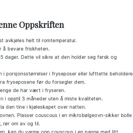
enne Oppskriften
rst avkjøles helt til romtemperatur.
or å bevare friskheten.
-5 dager. Dette vil sikre at den holder seg fersk og
n i porsjonsstørrelser i fryseposer eller lufttette beholdere
fra fryseposene før du forsegler dem.
enge de har vært i fryseren.
 i opptil 3 måneder uten å miste kvaliteten.
 la den tine i kjøleskapet over natten.
eovnen. Plasser
couscous
i en mikrobølgeovn-sikker bolle
, rør om av og til.
uren, kan du varme opp
couscous
i en panne med litt