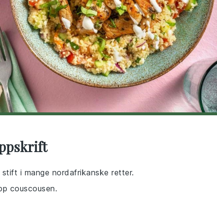
ppskrift
tift i mange nordafrikanske retter.
opp couscousen.