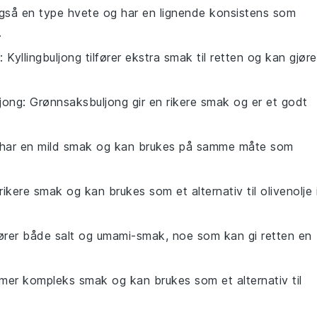
 også en type hvete og har en lignende konsistens som
.
: Kyllingbuljong tilfører ekstra smak til retten og kan gjøre
jong
: Grønnsaksbuljong gir en rikere smak og er et godt
e har en mild smak og kan brukes på samme måte som
rikere smak og kan brukes som et alternativ til olivenolje 
fører både salt og umami-smak, noe som kan gi retten en
 mer kompleks smak og kan brukes som et alternativ til