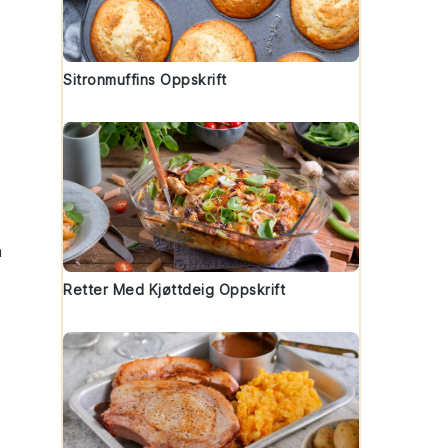
Sitronmuffins Oppskrift
n
Retter Med Kjøttdeig Oppskrift