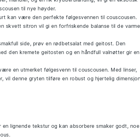
scousen
til nye høyder.
urt
kan være den perfekte følgesvennen til
couscousen
.
n skvett
sitron
vil gi en forfriskende balanse til de varme
 smakfull side, prøv en
rødbetsalat med geitost
. Den
med den kremete
geitosten
og en håndfull
valnøtter
gir en
ære en utmerket følgesvenn til
couscousen
. Med
linser
,
r
, vil denne gryten tilføre en robust og hjertelig dimensjo
r en lignende tekstur og kan absorbere smaker godt, noe
cous.