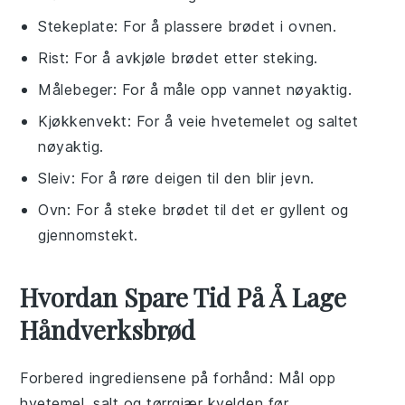
Stekeplate
: For å plassere brødet i ovnen.
Rist
: For å avkjøle brødet etter steking.
Målebeger
: For å måle opp vannet nøyaktig.
Kjøkkenvekt
: For å veie hvetemelet og saltet
nøyaktig.
Sleiv
: For å røre deigen til den blir jevn.
Ovn
: For å steke brødet til det er gyllent og
gjennomstekt.
Hvordan Spare Tid På Å Lage
Håndverksbrød
Forbered ingrediensene på forhånd
: Mål opp
hvetemel
,
salt
og
tørrgjær
kvelden før.