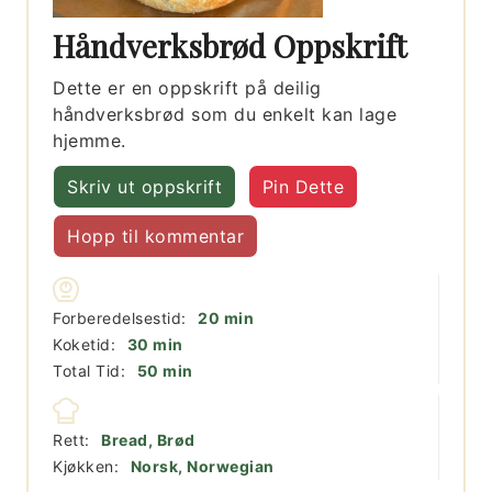
Håndverksbrød Oppskrift
Dette er en oppskrift på deilig
håndverksbrød som du enkelt kan lage
hjemme.
Skriv ut oppskrift
Pin Dette
Hopp til kommentar
minutter
Forberedelsestid:
20
min
minutter
Koketid:
30
min
minutter
Total Tid:
50
min
Rett:
Bread, Brød
Kjøkken:
Norsk, Norwegian