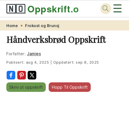
☰
🇳🇴
Oppskrift
.org
Skip
Skip
Skip
Skip
Home
Frokost og Brunsj
to
to
to
to
Håndverksbrød Oppskrift
primary
main
primary
footer
navigation
content
sidebar
Forfatter:
Jamies
Publisert:
aug 4, 2025
|
Oppdatert:
sep 8, 2025
Skriv ut oppskrift
Hopp Til Oppskrift