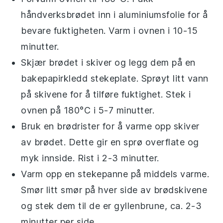
håndverksbrødet
inn i
aluminiumsfolie
for å
bevare fuktigheten. Varm i ovnen i 10-15
minutter.
Skjær brødet i skiver og legg dem på en
bakepapirkledd stekeplate
. Sprøyt litt
vann
på skivene for å tilføre fuktighet. Stek i
ovnen på 180°C i 5-7 minutter.
Bruk en
brødrister
for å varme opp skiver
av brødet. Dette gir en sprø overflate og
myk innside. Rist i 2-3 minutter.
Varm opp en
stekepanne
på middels varme.
Smør litt
smør
på hver side av brødskivene
og stek dem til de er gyllenbrune, ca. 2-3
minutter per side.