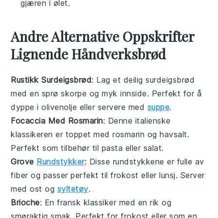
gjæren i ølet.
Andre Alternative Oppskrifter
Lignende Håndverksbrød
Rustikk Surdeigsbrød
: Lag et deilig
surdeigsbrød
med en sprø skorpe og myk innside. Perfekt for å
dyppe i
olivenolje
eller servere med
suppe
.
Focaccia Med Rosmarin
: Denne italienske
klassikeren er toppet med
rosmarin
og
havsalt
.
Perfekt som tilbehør til
pasta
eller
salat
.
Grove
Rundstykker
: Disse
rundstykkene
er fulle av
fiber
og passer perfekt til frokost eller lunsj. Server
med
ost
og
syltetøy
.
Brioche
: En fransk
klassiker
med en rik og
smøraktig smak. Perfekt for
frokost
eller som en