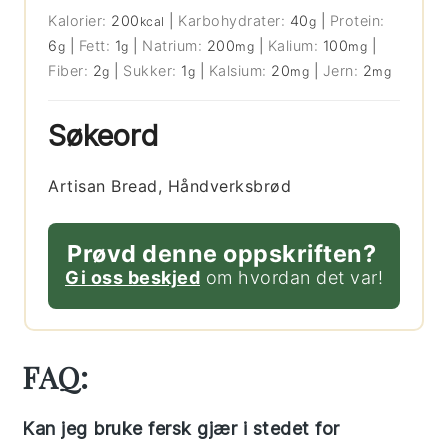
Kalorier:
200
|
Karbohydrater:
40
|
Protein:
kcal
g
6
|
Fett:
1
|
Natrium:
200
|
Kalium:
100
|
g
g
mg
mg
Fiber:
2
|
Sukker:
1
|
Kalsium:
20
|
Jern:
2
g
g
mg
mg
Søkeord
Artisan Bread, Håndverksbrød
Prøvd denne oppskriften?
Gi oss beskjed
om hvordan det var!
FAQ:
Kan jeg bruke fersk gjær i stedet for