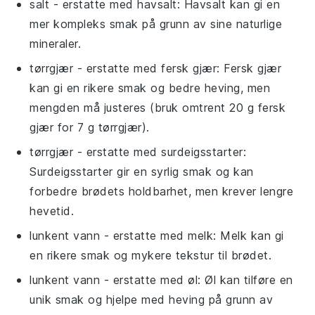
salt
- erstatte med
havsalt
: Havsalt kan gi en
mer kompleks smak på grunn av sine naturlige
mineraler.
tørrgjær
- erstatte med
fersk gjær
: Fersk gjær
kan gi en rikere smak og bedre heving, men
mengden må justeres (bruk omtrent 20 g fersk
gjær for 7 g tørrgjær).
tørrgjær
- erstatte med
surdeigsstarter
:
Surdeigsstarter gir en syrlig smak og kan
forbedre brødets holdbarhet, men krever lengre
hevetid.
lunkent vann
- erstatte med
melk
: Melk kan gi
en rikere smak og mykere tekstur til brødet.
lunkent vann
- erstatte med
øl
: Øl kan tilføre en
unik smak og hjelpe med heving på grunn av