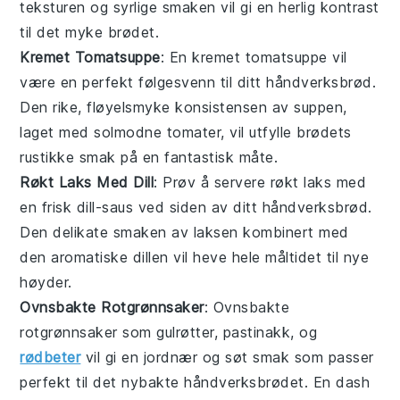
teksturen og syrlige smaken vil gi en herlig kontrast
til det myke brødet.
Kremet Tomatsuppe
: En
kremet tomatsuppe
vil
være en perfekt følgesvenn til ditt
håndverksbrød
.
Den rike, fløyelsmyke konsistensen av suppen,
laget med solmodne
tomater
, vil utfylle brødets
rustikke smak på en fantastisk måte.
Røkt Laks Med Dill
: Prøv å servere
røkt laks
med
en frisk
dill
-saus ved siden av ditt
håndverksbrød
.
Den delikate smaken av laksen kombinert med
den aromatiske dillen vil heve hele måltidet til nye
høyder.
Ovnsbakte Rotgrønnsaker
: Ovnsbakte
rotgrønnsaker
som
gulrøtter
,
pastinakk
, og
rødbeter
vil gi en jordnær og søt smak som passer
perfekt til det nybakte
håndverksbrødet
. En dash