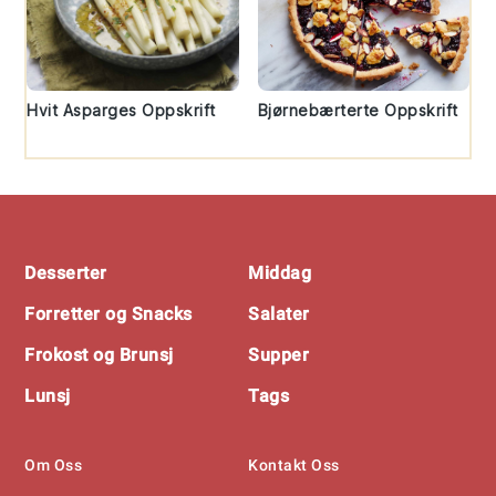
Hvit Asparges Oppskrift
Bjørnebærterte Oppskrift
Footer
Desserter
Middag
Forretter og Snacks
Salater
Frokost og Brunsj
Supper
Lunsj
Tags
Om Oss
Kontakt Oss