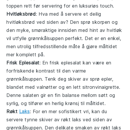
toppen rett før servering for en luksuriøs touch.
Hvitløksbrød
: Hva med å servere et deilig
hvitløksbrød
ved siden av? Den sprø skorpen og
den myke, smøraktige innsiden med hint av
hvitløk
vil utfylle
grønnkålsuppen
perfekt. Det er en enkel,
men utrolig tilfredsstillende måte å gjøre måltidet
mer komplett på.
Frisk Eplesalat
: En frisk
eplesalat
kan være en
forfriskende kontrast til den varme
grønnkålsuppen
. Tenk deg skiver av sprø
epler
,
blandet med
valnøtter
og en lett
sitronvinaigrette
.
Denne salaten gir en fin balanse mellom søtt og
syrlig, og tilfører en herlig krønsj til måltidet.
Røkt
Laks
: For en mer sofistikert vri, kan du
servere tynne skiver av
røkt laks
ved siden av
grønnkålsuppen
. Den delikate smaken av
røkt laks