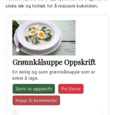
steke
løk
og
hvitløk
for å redusere koketiden.
Grønnkålsuppe Oppskrift
En deilig og sunn grønnkålsuppe som er
enkel å lage.
Skriv ut oppskrift
Pin Dette
Hopp til kommentar