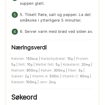
suppen glatt.
5. Tilsett fløte, salt og pepper. La det
småkoke i ytterligere 5 minutter.
6. Server varm med brød ved siden av.
Næringsverdi
Kalorier:
150
|
Karbohydrater:
10
|
Protein:
kcal
g
5
|
Fett:
10
|
Mettet fett:
5
|
Kolesterol:
20
|
g
g
g
mg
Natrium:
800
|
Kalium:
300
|
Fiber:
3
|
mg
mg
g
Sukker:
2
|
Vitamin A:
500
|
Vitamin C:
60
|
g
IU
mg
Kalsium:
100
|
Jern:
2
mg
mg
Søkeord