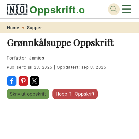
☰
🇳🇴
Oppskrift
.org
Skip
Skip
Skip
Skip
Home
Supper
to
to
to
to
Grønnkålsuppe Oppskrift
primary
main
primary
footer
navigation
content
sidebar
Forfatter:
Jamies
Publisert:
jul 23, 2025
|
Oppdatert:
sep 8, 2025
Skriv ut oppskrift
Hopp Til Oppskrift