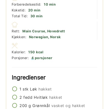
minutter
Forberedelsestid:
10
min
minutter
Koketid:
20
min
minutter
Total Tid:
30
min
Rett:
Main Course, Hovedrett
Kjøkken:
Norwegian, Norsk
Kalorier:
150
kcal
Porsjoner:
4
porsjoner
Ingredienser
1
stk
Løk
hakket
2
fedd
Hvitløk
hakket
200
g
Grønnkål
vasket og hakket