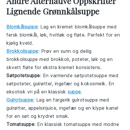
Andre Alternative Oppskrifter
Lignende Grønnkålsuppe
Blomkålsuppe
: Lag en kremet
blomkålsuppe
med
fersk blomkål, løk, hvitløk og fløte. Perfekt for en
kjølig kveld.
Brokkolisuppe
: Prøv en sunn og deilig
brokkolisuppe
med brokkoli, poteter, løk og en
skvett fløte for ekstra kremet konsistens.
Søtpotetsuppe
: En varmende
søtpotetsuppe
med
søtpoteter, gulrøtter, ingefær og kokosmelk. En
eksotisk vri på en klassisk
suppe
.
Gulrotsuppe
: Lag en fargerik
gulrotsuppe
med
gulrøtter, appelsinjuice, ingefær og en klype kanel
for en søt og krydret smak.
Tomatsuppe
: En klassisk
tomatsuppe
med modne