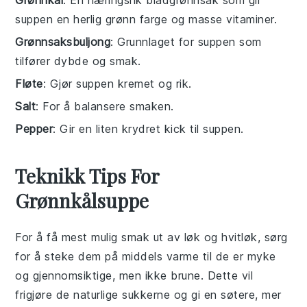
Grønnkål
: En næringsrik bladgrønnsak som gir
suppen en herlig grønn farge og masse vitaminer.
Grønnsaksbuljong
: Grunnlaget for suppen som
tilfører dybde og smak.
Fløte
: Gjør suppen kremet og rik.
Salt
: For å balansere smaken.
Pepper
: Gir en liten krydret kick til suppen.
Teknikk Tips For
Grønnkålsuppe
For å få mest mulig smak ut av
løk
og
hvitløk
, sørg
for å steke dem på middels varme til de er myke
og gjennomsiktige, men ikke brune. Dette vil
frigjøre de naturlige sukkerne og gi en søtere, mer