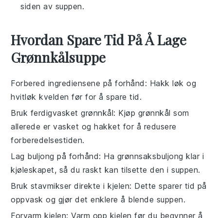
siden av suppen.
Hvordan Spare Tid På Å Lage
Grønnkålsuppe
Forbered ingrediensene på forhånd
: Hakk
løk
og
hvitløk
kvelden før for å spare tid.
Bruk ferdigvasket grønnkål
: Kjøp
grønnkål
som
allerede er vasket og hakket for å redusere
forberedelsestiden.
Lag buljong på forhånd
: Ha
grønnsaksbuljong
klar i
kjøleskapet, så du raskt kan tilsette den i suppen.
Bruk stavmikser direkte i kjelen
: Dette sparer tid på
oppvask og gjør det enklere å blende suppen.
Forvarm kjelen
: Varm opp kjelen før du begynner å