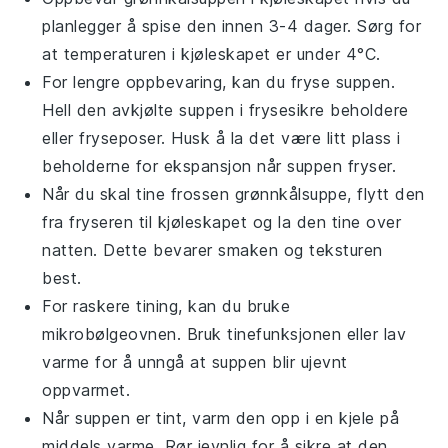
planlegger å spise den innen 3-4 dager. Sørg for
at temperaturen i kjøleskapet er under 4°C.
For lengre oppbevaring, kan du fryse suppen.
Hell den avkjølte suppen i frysesikre beholdere
eller fryseposer. Husk å la det være litt plass i
beholderne for ekspansjon når suppen fryser.
Når du skal tine frossen
grønnkålsuppe
, flytt den
fra fryseren til kjøleskapet og la den tine over
natten. Dette bevarer smaken og teksturen
best.
For raskere tining, kan du bruke
mikrobølgeovnen. Bruk tinefunksjonen eller lav
varme for å unngå at suppen blir ujevnt
oppvarmet.
Når suppen er tint, varm den opp i en kjele på
middels varme. Rør jevnlig for å sikre at den