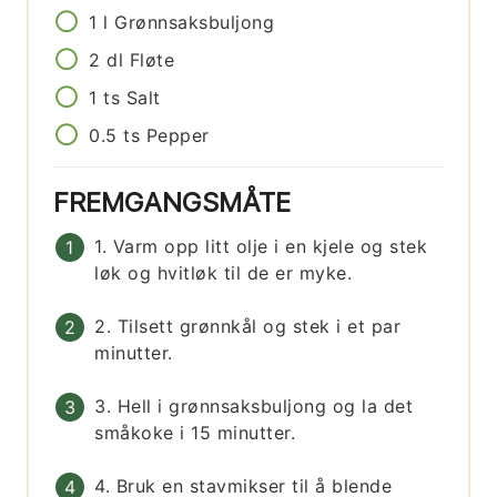
1
l
Grønnsaksbuljong
2
dl
Fløte
1
ts
Salt
0.5
ts
Pepper
FREMGANGSMÅTE
1. Varm opp litt olje i en kjele og stek
løk og hvitløk til de er myke.
2. Tilsett grønnkål og stek i et par
minutter.
3. Hell i grønnsaksbuljong og la det
småkoke i 15 minutter.
4. Bruk en stavmikser til å blende