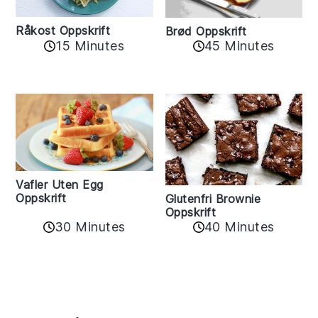
Råkost Oppskrift
Brød Oppskrift
15 Minutes
45 Minutes
Vafler Uten Egg
Oppskrift
Glutenfri Brownie
Oppskrift
30 Minutes
40 Minutes
Reader
Interactions