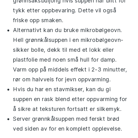
grønnsaksbuljong
hvis suppen har blitt for
tykk etter oppbevaring. Dette vil også
friske opp smaken.
Alternativt kan du bruke mikrobølgeovn.
Hell
grønnkålsuppen
i en mikrobølgeovn-
sikker bolle, dekk til med et lokk eller
plastfolie med noen små hull for damp.
Varm opp på middels effekt i 2-3 minutter,
rør om halvveis for jevn oppvarming.
Hvis du har en
stavmikser
, kan du gi
suppen en rask blend etter oppvarming for
å sikre at teksturen fortsatt er silkemyk.
Server
grønnkålsuppen
med ferskt
brød
ved siden av for en komplett opplevelse.