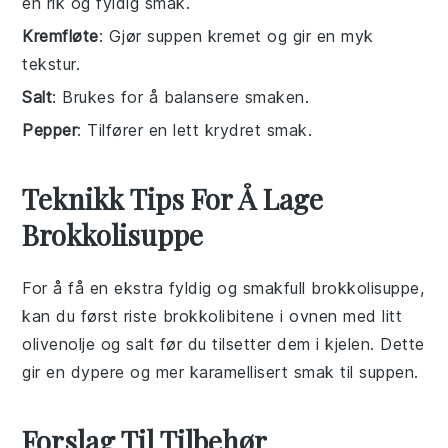
en rik og fyldig smak.
Kremfløte
: Gjør suppen kremet og gir en myk
tekstur.
Salt
: Brukes for å balansere smaken.
Pepper
: Tilfører en lett krydret smak.
Teknikk Tips For Å Lage
Brokkolisuppe
For å få en ekstra fyldig og smakfull
brokkolisuppe
,
kan du først
riste
brokkolibitene
i ovnen med litt
olivenolje
og
salt
før du tilsetter dem i
kjelen
. Dette
gir en dypere og mer karamellisert smak til
suppen
.
Forslag Til Tilbehør