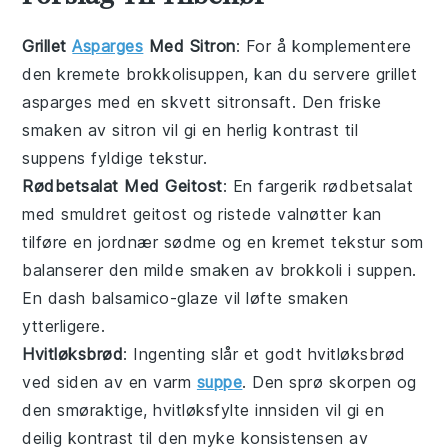
Grillet
Asparges
Med Sitron
: For å komplementere
den kremete
brokkolisuppen
, kan du servere
grillet
asparges
med en skvett sitronsaft. Den friske
smaken av sitron vil gi en herlig kontrast til
suppens fyldige tekstur.
Rødbetsalat Med Geitost
: En fargerik
rødbetsalat
med smuldret geitost og ristede valnøtter kan
tilføre en jordnær sødme og en kremet tekstur som
balanserer den milde smaken av
brokkoli
i suppen.
En dash balsamico-glaze vil løfte smaken
ytterligere.
Hvitløksbrød
: Ingenting slår et godt
hvitløksbrød
ved siden av en varm
suppe
. Den sprø skorpen og
den smøraktige, hvitløksfylte innsiden vil gi en
deilig kontrast til den myke konsistensen av