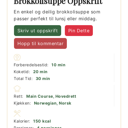
Brokkolisuppe Oppskrift
En enkel og deilig brokkolisuppe som
passer perfekt til lunsj eller middag.
Skriv ut oppskrift
Pin Dette
Hopp til kommentar
minutter
Forberedelsestid:
10
min
minutter
Koketid:
20
min
minutter
Total Tid:
30
min
Rett:
Main Course, Hovedrett
Kjøkken:
Norwegian, Norsk
Kalorier:
150
kcal
Porsjoner:
4
porsjoner