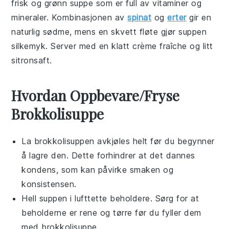
frisk og grønn
suppe
som er full av vitaminer og
mineraler. Kombinasjonen av
spinat
og
erter
gir en
naturlig sødme, mens en skvett fløte gjør suppen
silkemyk. Server med en klatt crème fraîche og litt
sitronsaft.
Hvordan Oppbevare/Fryse
Brokkolisuppe
La
brokkolisuppen
avkjøles helt før du begynner
å lagre den. Dette forhindrer at det dannes
kondens, som kan påvirke smaken og
konsistensen.
Hell suppen i lufttette beholdere. Sørg for at
beholderne er rene og tørre før du fyller dem
med
brokkolisuppe
.