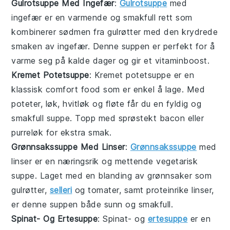
Gulrotsuppe Med Ingefær
:
Gulrotsuppe
med
ingefær er en varmende og smakfull
rett
som
kombinerer sødmen fra gulrøtter med den krydrede
smaken av ingefær. Denne suppen er perfekt for å
varme seg på kalde dager og gir et vitaminboost.
Kremet Potetsuppe
: Kremet potetsuppe er en
klassisk
comfort food
som er enkel å lage. Med
poteter, løk, hvitløk og fløte får du en fyldig og
smakfull suppe. Topp med sprøstekt bacon eller
purreløk for ekstra smak.
Grønnsakssuppe Med Linser
:
Grønnsakssuppe
med
linser er en næringsrik og mettende
vegetarisk
suppe. Laget med en blanding av grønnsaker som
gulrøtter,
selleri
og tomater, samt proteinrike linser,
er denne suppen både sunn og smakfull.
Spinat- Og Ertesuppe
: Spinat- og
ertesuppe
er en