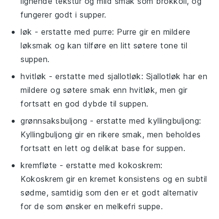
lignende tekstur og mild smak som brokkoli, og
fungerer godt i supper.
løk
- erstatte med
purre
: Purre gir en mildere
løksmak og kan tilføre en litt søtere tone til
suppen.
hvitløk
- erstatte med
sjallotløk
: Sjallotløk har en
mildere og søtere smak enn hvitløk, men gir
fortsatt en god dybde til suppen.
grønnsaksbuljong
- erstatte med
kyllingbuljong
:
Kyllingbuljong gir en rikere smak, men beholdes
fortsatt en lett og delikat base for suppen.
kremfløte
- erstatte med
kokoskrem
:
Kokoskrem gir en kremet konsistens og en subtil
sødme, samtidig som den er et godt alternativ
for de som ønsker en melkefri suppe.