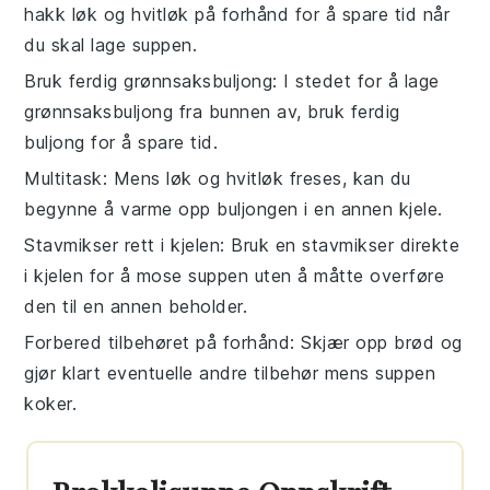
hakk
løk
og
hvitløk
på forhånd for å spare tid når
du skal lage
suppen
.
Bruk ferdig grønnsaksbuljong
: I stedet for å lage
grønnsaksbuljong
fra bunnen av, bruk ferdig
buljong
for å spare tid.
Multitask
: Mens
løk
og
hvitløk
freses, kan du
begynne å varme opp
buljongen
i en annen kjele.
Stavmikser rett i kjelen
: Bruk en
stavmikser
direkte
i kjelen for å mose
suppen
uten å måtte overføre
den til en annen beholder.
Forbered tilbehøret på forhånd
: Skjær opp
brød
og
gjør klart eventuelle andre tilbehør mens
suppen
koker.