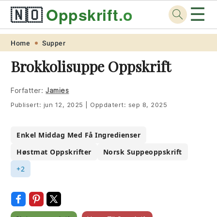
☰
🇳🇴
Oppskrift
.org
Skip
Skip
Skip
Skip
Home
Supper
to
to
to
to
Brokkolisuppe Oppskrift
primary
main
primary
footer
navigation
content
sidebar
Forfatter:
Jamies
Publisert:
jun 12, 2025
|
Oppdatert:
sep 8, 2025
Enkel Middag Med Få Ingredienser
Høstmat Oppskrifter
Norsk Suppeoppskrift
+2