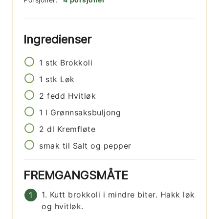
Ingredienser
1
stk
Brokkoli
1
stk
Løk
2
fedd
Hvitløk
1
l
Grønnsaksbuljong
2
dl
Kremfløte
smak til
Salt og pepper
FREMGANGSMÅTE
1. Kutt brokkoli i mindre biter. Hakk løk
og hvitløk.