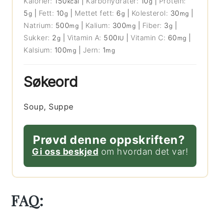
Kalorier:
150
|
Karbohydrater:
10
|
Protein:
kcal
g
5
|
Fett:
10
|
Mettet fett:
6
|
Kolesterol:
30
|
g
g
g
mg
Natrium:
500
|
Kalium:
300
|
Fiber:
3
|
mg
mg
g
Sukker:
2
|
Vitamin A:
500
|
Vitamin C:
60
|
g
IU
mg
Kalsium:
100
|
Jern:
1
mg
mg
Søkeord
Soup, Suppe
Prøvd denne oppskriften?
Gi oss beskjed
om hvordan det var!
FAQ: