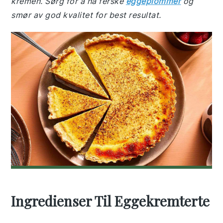
kremen. Sørg for å ha ferske
eggeplommer
og
smør av god kvalitet for best resultat.
Ingredienser Til Eggekremterte