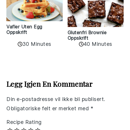
Vafler Uten Egg
Oppskrift
Glutenfri Brownie
Oppskrift
30 Minutes
40 Minutes
Reader
Interactions
Legg Igjen En Kommentar
Din e-postadresse vil ikke bli publisert.
Obligatoriske felt er merket med
*
Recipe Rating