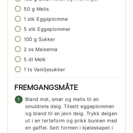
50
g
Melis
1
stk
Eggeplomme
5
stk
Eggeplommer
100
g
Sukker
2
ss
Maisenna
5
dl
Melk
1
ts
Vaniljesukker
FREMGANGSMÅTE
Bland mel, smør og melis til en
smuldrete deig. Tilsett eggeplommen
og bland til en jevn deig. Trykk deigen
ut i en terteform og prikk bunnen med
en gaffel. Sett formen i kjøleskapet i