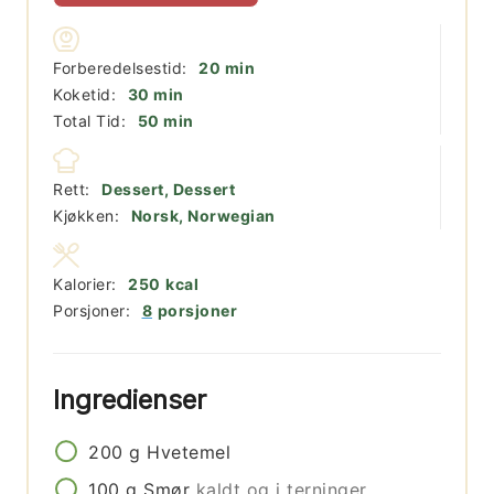
minutter
Forberedelsestid:
20
min
minutter
Koketid:
30
min
minutter
Total Tid:
50
min
Rett:
Dessert, Dessert
Kjøkken:
Norsk, Norwegian
Kalorier:
250
kcal
Porsjoner:
8
porsjoner
Ingredienser
200
g
Hvetemel
100
g
Smør
kaldt og i terninger