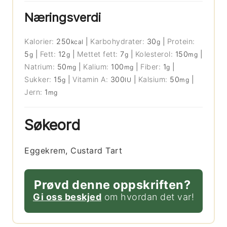
Næringsverdi
Kalorier:
250
|
Karbohydrater:
30
|
Protein:
kcal
g
5
|
Fett:
12
|
Mettet fett:
7
|
Kolesterol:
150
|
g
g
g
mg
Natrium:
50
|
Kalium:
100
|
Fiber:
1
|
mg
mg
g
Sukker:
15
|
Vitamin A:
300
|
Kalsium:
50
|
g
IU
mg
Jern:
1
mg
Søkeord
Eggekrem, Custard Tart
Prøvd denne oppskriften?
Gi oss beskjed
om hvordan det var!