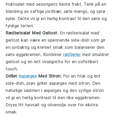
fruktsalat
med sesongens beste
frukt
. Tenk på en
blanding av saftige
jordbær
, søte
mango
, og sprø
epler
. Dette vil gi en herlig kontrast til den søte og
fyldige
terten
.
Rødbetsalat Med Geitost
: En
rødbetsalat med
geitost
kan være en spennende side-dish som gir
en jordaktig og kremet smak som balanserer den
søte
eggekremen
. Kombiner
rødbeter
med smuldret
geitost
og en lett
vinaigrette
for en sofistikert
touch.
Grillet
Asparges
Med Sitron
: For en frisk og lett
side-dish, prøv
grillet asparges med sitron
. Den
naturlige sødmen i
asparges
og den syrlige
sitron
vil gi en herlig kontrast til den rike
eggekremen
.
Dryss litt
havsalt
og
olivenolje
over for ekstra
smak.