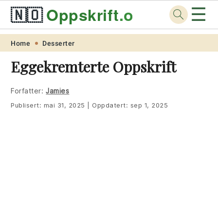
☰
🇳🇴
Oppskrift
.org
Skip
Skip
Skip
Skip
Home
Desserter
to
to
to
to
Eggekremterte Oppskrift
primary
main
primary
footer
navigation
content
sidebar
Forfatter:
Jamies
Publisert:
mai 31, 2025
|
Oppdatert:
sep 1, 2025