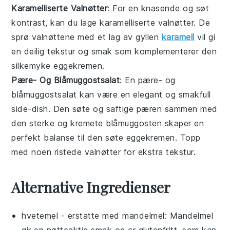
Karamelliserte Valnøtter
: For en knasende og søt
kontrast, kan du lage
karamelliserte valnøtter
. De
sprø
valnøttene
med et lag av gyllen
karamell
vil gi
en deilig tekstur og smak som komplementerer den
silkemyke
eggekremen
.
Pære- Og Blåmuggostsalat
: En
pære- og
blåmuggostsalat
kan være en elegant og smakfull
side-dish. Den søte og saftige
pæren
sammen med
den sterke og kremete
blåmuggosten
skaper en
perfekt balanse til den søte
eggekremen
. Topp
med noen ristede
valnøtter
for ekstra tekstur.
Alternative Ingredienser
hvetemel
- erstatte med
mandelmel
: Mandelmel
gir en nøtteaktig smak og er glutenfritt, som kan