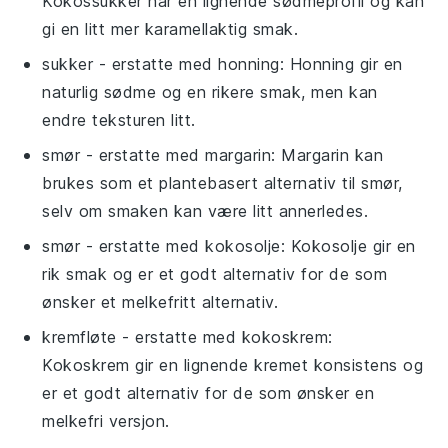
Kokossukker har en lignende sødmeprofil og kan
gi en litt mer karamellaktig smak.
sukker
- erstatte med
honning
: Honning gir en
naturlig sødme og en rikere smak, men kan
endre teksturen litt.
smør
- erstatte med
margarin
: Margarin kan
brukes som et plantebasert alternativ til smør,
selv om smaken kan være litt annerledes.
smør
- erstatte med
kokosolje
: Kokosolje gir en
rik smak og er et godt alternativ for de som
ønsker et melkefritt alternativ.
kremfløte
- erstatte med
kokoskrem
:
Kokoskrem gir en lignende kremet konsistens og
er et godt alternativ for de som ønsker en
melkefri versjon.