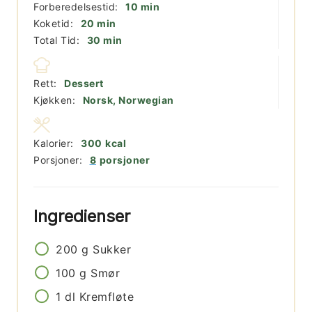
minutter
Forberedelsestid:
10
min
minutter
Koketid:
20
min
minutter
Total Tid:
30
min
Rett:
Dessert
Kjøkken:
Norsk, Norwegian
Kalorier:
300
kcal
Porsjoner:
8
porsjoner
Ingredienser
200
g
Sukker
100
g
Smør
1
dl
Kremfløte