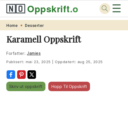
☰
🇳🇴
Oppskrift
.org
Skip
Skip
Skip
Skip
Home
Desserter
to
to
to
to
Karamell Oppskrift
primary
main
primary
footer
navigation
content
sidebar
Forfatter:
Jamies
Publisert:
mai 23, 2025
|
Oppdatert:
aug 25, 2025
Skriv ut oppskrift
Hopp Til Oppskrift