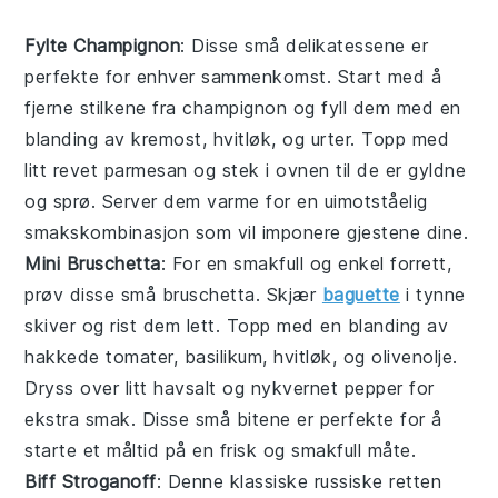
Fylte Champignon
: Disse små delikatessene er
perfekte for enhver sammenkomst. Start med å
fjerne stilkene fra
champignon
og fyll dem med en
blanding av
kremost
,
hvitløk
, og
urter
. Topp med
litt
revet parmesan
og stek i ovnen til de er gyldne
og sprø. Server dem varme for en uimotståelig
smakskombinasjon som vil imponere gjestene dine.
Mini Bruschetta
: For en smakfull og enkel forrett,
prøv disse små
bruschetta
. Skjær
baguette
i tynne
skiver og rist dem lett. Topp med en blanding av
hakkede tomater
,
basilikum
,
hvitløk
, og
olivenolje
.
Dryss over litt
havsalt
og
nykvernet pepper
for
ekstra smak. Disse små bitene er perfekte for å
starte et måltid på en frisk og smakfull måte.
Biff Stroganoff
: Denne klassiske russiske retten