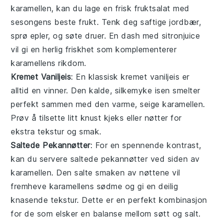
karamellen, kan du lage en
frisk fruktsalat
med
sesongens beste
frukt
. Tenk deg saftige
jordbær
,
sprø
epler
, og søte
druer
. En dash med
sitronjuice
vil gi en herlig friskhet som komplementerer
karamellens rikdom.
Kremet Vaniljeis
: En klassisk
kremet vaniljeis
er
alltid en vinner. Den kalde, silkemyke
isen
smelter
perfekt sammen med den varme, seige karamellen.
Prøv å tilsette litt
knust kjeks
eller
nøtter
for
ekstra tekstur og smak.
Saltede Pekannøtter
: For en spennende kontrast,
kan du servere
saltede pekannøtter
ved siden av
karamellen. Den salte smaken av
nøttene
vil
fremheve karamellens sødme og gi en deilig
knasende tekstur. Dette er en perfekt kombinasjon
for de som elsker en balanse mellom søtt og salt.