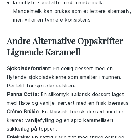
kremfløte
- erstatte med
mandelmelk
:
Mandelmelk kan brukes som et lettere alternativ,
men vil gi en tynnere konsistens.
Andre Alternative Oppskrifter
Lignende Karamell
Sjokoladefondant
: En deilig dessert med en
flytende sjokoladekjerne som smelter i munnen.
Perfekt for sjokoladeelskere.
Panna Cotta
: En silkemyk italiensk dessert laget
med fløte og vanilje, servert med en frisk bærsaus.
Crème Brûlée
: En klassisk fransk dessert med en
kremet vaniljefylling og en sprø karamellisert
sukkerlag på toppen.
Eplekake
: En saftig kake fylt med friske epler og