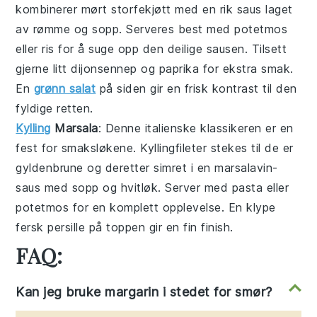
kombinerer mørt
storfekjøtt
med en rik
saus
laget
av
rømme
og
sopp
. Serveres best med
potetmos
eller
ris
for å suge opp den deilige sausen. Tilsett
gjerne litt
dijonsennep
og
paprika
for ekstra smak.
En
grønn salat
på siden gir en frisk kontrast til den
fyldige retten.
Kylling
Marsala
: Denne italienske klassikeren er en
fest for smaksløkene.
Kyllingfileter
stekes til de er
gyldenbrune og deretter simret i en
marsalavin
-
saus med
sopp
og
hvitløk
. Server med
pasta
eller
potetmos
for en komplett opplevelse. En klype
fersk persille
på toppen gir en fin finish.
FAQ:
Kan jeg bruke margarin i stedet for smør?