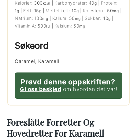
Kalorier:
300
|
Karbohydrater:
40
|
Protein:
kcal
g
1
|
Fett:
15
|
Mettet fett:
10
|
Kolesterol:
50
|
g
g
g
mg
Natrium:
100
|
Kalium:
50
|
Sukker:
40
|
mg
mg
g
Vitamin A:
500
|
Kalsium:
50
IU
mg
Søkeord
Caramel, Karamell
Prøvd denne oppskriften?
Gi oss beskjed
om hvordan det var!
Foreslåtte Forretter Og
Hovedretter For Karamell