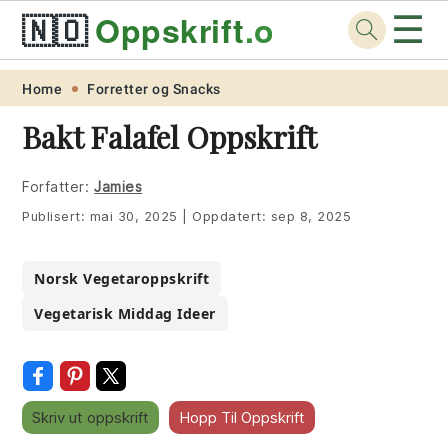
☰
🇳🇴
Oppskrift
.org
Skip
Skip
Skip
Skip
Home
Forretter og Snacks
to
to
to
to
Bakt Falafel Oppskrift
primary
main
primary
footer
navigation
content
sidebar
Forfatter:
Jamies
Publisert:
mai 30, 2025
|
Oppdatert:
sep 8, 2025
Norsk Vegetaroppskrift
Vegetarisk Middag Ideer
Skriv ut oppskrift
Hopp Til Oppskrift