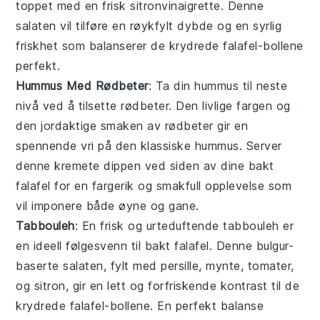
toppet med en frisk
sitronvinaigrette
. Denne
salaten vil tilføre en røykfylt dybde og en syrlig
friskhet som balanserer de krydrede
falafel
-bollene
perfekt.
Hummus Med Rødbeter
: Ta din
hummus
til neste
nivå ved å tilsette rødbeter. Den livlige fargen og
den jordaktige smaken av
rødbeter
gir en
spennende vri på den klassiske
hummus
. Server
denne kremete dippen ved siden av dine
bakt
falafel
for en fargerik og smakfull opplevelse som
vil imponere både øyne og gane.
Tabbouleh
: En frisk og urteduftende
tabbouleh
er
en ideell følgesvenn til
bakt falafel
. Denne
bulgur
-
baserte salaten, fylt med
persille
,
mynte
,
tomater
,
og
sitron
, gir en lett og forfriskende kontrast til de
krydrede
falafel
-bollene. En perfekt balanse