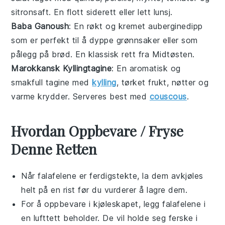
sitronsaft. En flott siderett eller lett lunsj.
Baba Ganoush
: En røkt og kremet
auberginedipp
som er perfekt til å dyppe
grønnsaker
eller som
pålegg på brød. En klassisk rett fra Midtøsten.
Marokkansk Kyllingtagine
: En aromatisk og
smakfull
tagine
med
kylling
, tørket frukt, nøtter og
varme krydder. Serveres best med
couscous
.
Hvordan Oppbevare / Fryse
Denne Retten
Når
falafel
ene er ferdigstekte, la dem avkjøles
helt på en rist før du vurderer å lagre dem.
For å oppbevare i kjøleskapet, legg
falafel
ene i
en lufttett beholder. De vil holde seg ferske i