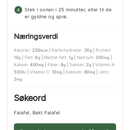
Stek i ovnen i 25 minutter, eller til de
er gyldne og sprø.
Næringsverdi
Kalorier:
200
|
Karbohydrater:
30
|
Protein:
kcal
g
10
|
Fett:
6
|
Mettet fett:
1
|
Natrium:
300
|
g
g
g
mg
Kalium:
400
|
Fiber:
8
|
Sukker:
2
|
Vitamin A:
mg
g
g
500
|
Vitamin C:
10
|
Kalsium:
80
|
Jern:
IU
mg
mg
3
mg
Søkeord
Falafel, Bakt Falafel