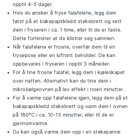
opptil 4-5 dager.
Hvis du ønsker å fryse
falafel
ene, legg dem
først på et bakepapirkledd stekebrett og sett
dem i fryseren i ca. 1 time, eller til de er faste.
Dette forhindrer at de klistrer seg sammen.
Når
falafel
ene er frosne, overfør dem til en
frysepose eller en lufttett beholder. De kan
oppbevares i fryseren i opptil 3 måneder.
For å tine frosne
falafel
, legg dem i kjøleskapet
over natten. Alternativt kan du tine dem i
mikrobølgeovnen på lav effekt i noen minutter.
For å varme opp
falafel
ene igjen, legg dem på et
bakepapirkledd stekebrett og varm dem i ovnen
på 180°C i ca. 10-15 minutter, eller til de er
gjennomvarme.
Du kan også varme dem opp i en stekepanne