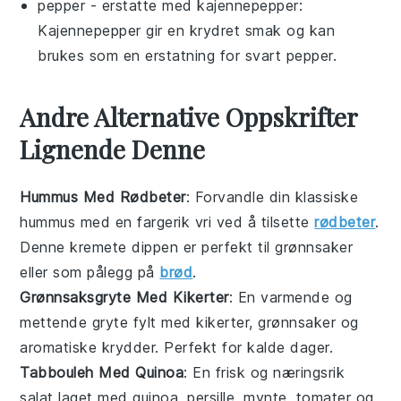
pepper
- erstatte med
kajennepepper
:
Kajennepepper gir en krydret smak og kan
brukes som en erstatning for svart pepper.
Andre Alternative Oppskrifter
Lignende Denne
Hummus Med Rødbeter
: Forvandle din klassiske
hummus
med en fargerik vri ved å tilsette
rødbeter
.
Denne kremete dippen er perfekt til
grønnsaker
eller som pålegg på
brød
.
Grønnsaksgryte Med Kikerter
: En varmende og
mettende
gryte
fylt med
kikerter
,
grønnsaker
og
aromatiske krydder. Perfekt for kalde dager.
Tabbouleh Med Quinoa
: En frisk og næringsrik
salat
laget med quinoa, persille, mynte, tomater og