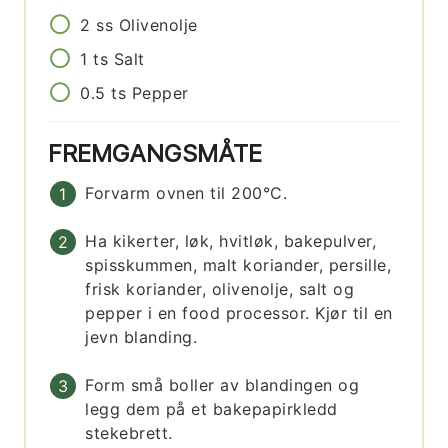
2
ss
Olivenolje
1
ts
Salt
0.5
ts
Pepper
FREMGANGSMÅTE
Forvarm ovnen til 200°C.
Ha kikerter, løk, hvitløk, bakepulver,
spisskummen, malt koriander, persille,
frisk koriander, olivenolje, salt og
pepper i en food processor. Kjør til en
jevn blanding.
Form små boller av blandingen og
legg dem på et bakepapirkledd
stekebrett.