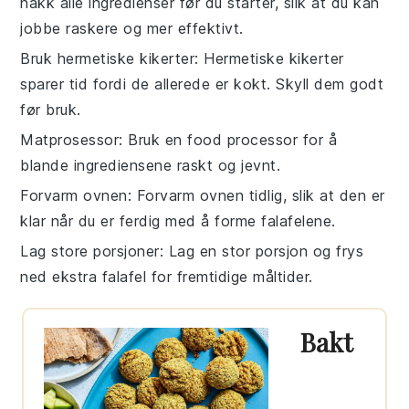
hakk alle
ingredienser
før du starter, slik at du kan
jobbe raskere og mer effektivt.
Bruk hermetiske kikerter
: Hermetiske
kikerter
sparer tid fordi de allerede er kokt. Skyll dem godt
før bruk.
Matprosessor
: Bruk en
food processor
for å
blande ingrediensene raskt og jevnt.
Forvarm ovnen
: Forvarm
ovnen
tidlig, slik at den er
klar når du er ferdig med å forme falafelene.
Lag store porsjoner
: Lag en stor porsjon og frys
ned ekstra
falafel
for fremtidige måltider.
Bakt