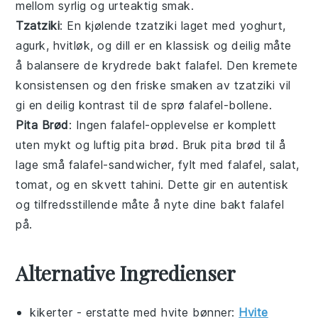
mellom syrlig og urteaktig smak.
Tzatziki
: En kjølende
tzatziki
laget med
yoghurt
,
agurk
,
hvitløk
, og
dill
er en klassisk og deilig måte
å balansere de krydrede
bakt falafel
. Den kremete
konsistensen og den friske smaken av
tzatziki
vil
gi en deilig kontrast til de sprø
falafel
-bollene.
Pita Brød
: Ingen
falafel
-opplevelse er komplett
uten mykt og luftig
pita brød
. Bruk
pita brød
til å
lage små
falafel
-sandwicher, fylt med
falafel
,
salat
,
tomat
, og en skvett
tahini
. Dette gir en autentisk
og tilfredsstillende måte å nyte dine
bakt falafel
på.
Alternative Ingredienser
kikerter
- erstatte med
hvite bønner
:
Hvite