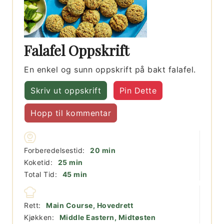
Falafel Oppskrift
En enkel og sunn oppskrift på bakt falafel.
Skriv ut oppskrift
Pin Dette
Hopp til kommentar
minutter
Forberedelsestid:
20
min
minutter
Koketid:
25
min
minutter
Total Tid:
45
min
Rett:
Main Course, Hovedrett
Kjøkken:
Middle Eastern, Midtøsten