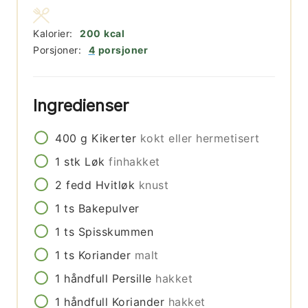
Kalorier:
200
kcal
Porsjoner:
4
porsjoner
Ingredienser
400
g
Kikerter
kokt eller hermetisert
1
stk
Løk
finhakket
2
fedd
Hvitløk
knust
1
ts
Bakepulver
1
ts
Spisskummen
1
ts
Koriander
malt
1
håndfull
Persille
hakket
1
håndfull
Koriander
hakket