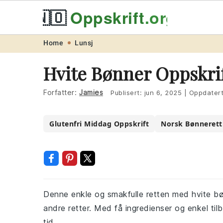
🇳🇴
Oppskrift
.org
Skip
Skip
Skip
Skip
Home
Lunsj
to
to
to
to
Hvite Bønner Oppskri
primary
main
primary
footer
navigation
content
sidebar
Forfatter:
Jamies
Publisert:
jun 6, 2025
|
Oppdater
Glutenfri Middag Oppskrift
Norsk Bønnerett
Denne enkle og smakfulle retten med hvite bønn
andre retter. Med få ingredienser og enkel tilb
tid.