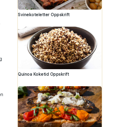
Svinekoteletter Oppskrift
m
g
Quinoa Koketid Oppskrift
en