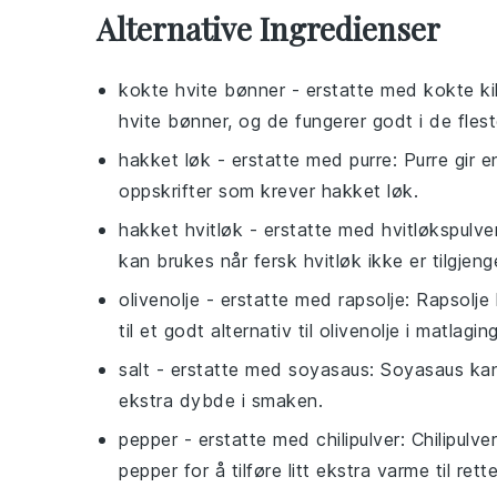
Alternative Ingredienser
kokte hvite bønner
- erstatte med
kokte ki
hvite bønner, og de fungerer godt i de fles
hakket løk
- erstatte med
purre
: Purre gir 
oppskrifter som krever hakket løk.
hakket hvitløk
- erstatte med
hvitløkspulve
kan brukes når fersk hvitløk ikke er tilgjenge
olivenolje
- erstatte med
rapsolje
: Rapsolje
til et godt alternativ til olivenolje i matlaging
salt
- erstatte med
soyasaus
: Soyasaus kan
ekstra dybde i smaken.
pepper
- erstatte med
chilipulver
: Chilipulv
pepper for å tilføre litt ekstra varme til rett