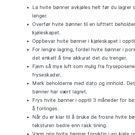
La
hvite bønner
avkjøles helt før du lagrer
lenger.
Overfør
hvite bønner
til en lufttett beholder
kjøleskapet.
Oppbevar
hvite bønner
i kjøleskapet i oppti
For lengre lagring, fordel
hvite bønner
i pors
det enkelt å tine akkurat det du trenger.
Fjern så mye luft som mulig fra fryseposene
fryseskader.
Merk beholderne med dato og innhold. Dett
bønner
har vært lagret.
Frys
hvite bønner
i opptil 3 måneder for be
å forringes.
Når du er klar til å bruke de frosne
hvite bø
teksturen bedre enn rask tining.
Varm opp
hvite bønner
forsiktig i en kjele o