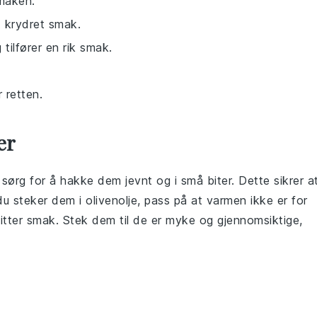
smaken.
t krydret smak.
 tilfører en rik smak.
 retten.
er
, sørg for å hakke dem jevnt og i små biter. Dette sikrer a
 du steker dem i
olivenolje
, pass på at varmen ikke er for
itter smak. Stek dem til de er myke og gjennomsiktige,