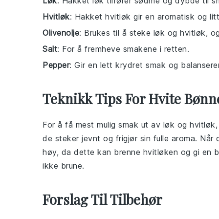
Løk
: Hakket løk tilfører sødme og dybde til 
Hvitløk
: Hakket hvitløk gir en aromatisk og lit
Olivenolje
: Brukes til å steke løk og hvitløk, og
Salt
: For å fremheve smakene i retten.
Pepper
: Gir en lett krydret smak og balanserer
Teknikk Tips For Hvite Bønn
For å få mest mulig smak ut av
løk
og
hvitløk
de steker jevnt og frigjør sin fulle aroma. Når
høy, da dette kan brenne hvitløken og gi en b
ikke brune.
Forslag Til Tilbehør