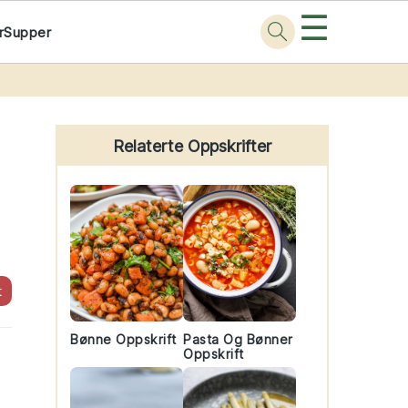
☰
r
Supper
Primary
Sidebar
Relaterte Oppskrifter
t
Bønne Oppskrift
Pasta Og Bønner
Oppskrift