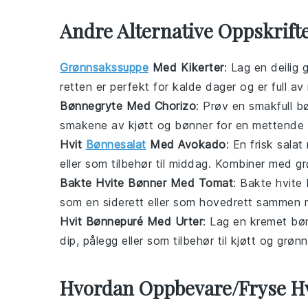
Andre Alternative Oppskrift
Grønnsakssuppe
Med Kikerter
: Lag en deilig
retten er perfekt for kalde dager og er full av
Bønnegryte Med Chorizo
: Prøv en smakfull
b
smakene av
kjøtt
og
bønner
for en mettende
Hvit
Bønnesalat
Med Avokado
: En frisk
salat
eller som tilbehør til middag. Kombiner med
gr
Bakte Hvite Bønner Med Tomat
: Bakte hvite
som en siderett eller som hovedrett sammen
Hvit Bønnepuré Med Urter
: Lag en kremet
bø
dip, pålegg eller som tilbehør til
kjøtt
og
grønn
Hvordan Oppbevare/Fryse H