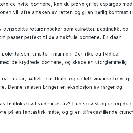
tere de
hvite bønnene
, kan du prøve
grillet asparges
med
ronen vil løfte smaken av retten og gi en herlig kontrast ti
av
ovnsbakte rotgrønnsaker
som
gulrøtter
,
pastinakk
, og
om passer perfekt til de smakfulle bønnene. En dash
 polenta
som smelter i munnen. Den rike og fyldige
 med de krydrede bønnene, og skape en uforglemmelig
rrytomater
,
rødløk
,
basilikum
, og en lett
vinaigrette
vil gi
ne. Denne salaten bringer en eksplosjon av farger og
 av
hvitløksbrød
ved siden av? Den sprø skorpen og den
ene på en fantastisk måte, og gi en tilfredsstillende crunc