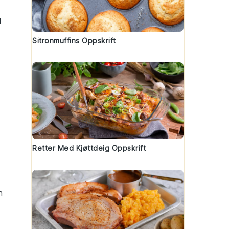
l
Sitronmuffins Oppskrift
Retter Med Kjøttdeig Oppskrift
h