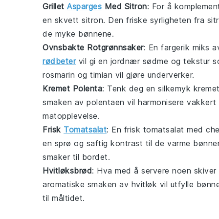
Grillet
Asparges
Med Sitron
: For å komplemen
en skvett
sitron
. Den friske syrligheten fra sit
de myke bønnene.
Ovnsbakte Rotgrønnsaker
: En fargerik miks 
rødbeter
vil gi en jordnær sødme og tekstur s
rosmarin
og
timian
vil gjøre underverker.
Kremet Polenta
: Tenk deg en silkemyk
kremet
smaken av polentaen vil harmonisere vakkert
matopplevelse.
Frisk
Tomatsalat
: En
frisk tomatsalat
med
che
en sprø og saftig kontrast til de varme bønne
smaker til bordet.
Hvitløksbrød
: Hva med å servere noen skiver
aromatiske smaken av
hvitløk
vil utfylle bønn
til måltidet.