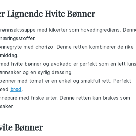
er Lignende Hvite Bønner
grønnsakssuppe
med kikerter som hovedingrediens. Denn
næringsstoffer
.
ønnegryte
med chorizo. Denne retten kombinerer de rike
 middag.
med hvite bønner og avokado er perfekt som en lett luns
ønnsaker
og en syrlig dressing.
 bønner med tomat er en enkel og smakfull rett. Perfekt
 med
brød
.
nnepuré
med friske urter. Denne retten kan brukes som
saker
.
vite Bønner