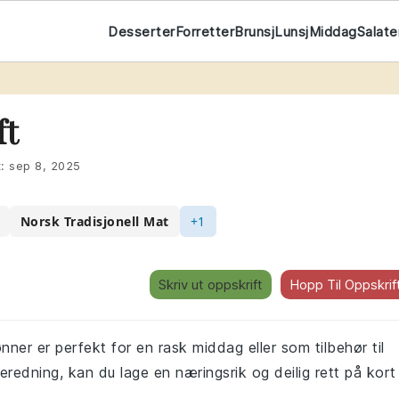
Desserter
Forretter
Brunsj
Lunsj
Middag
Salate
ft
t:
sep 8, 2025
Norsk Tradisjonell Mat
+1
Skriv ut oppskrift
Hopp Til Oppskrif
er er perfekt for en rask middag eller som tilbehør til
eredning, kan du lage en næringsrik og deilig rett på kort