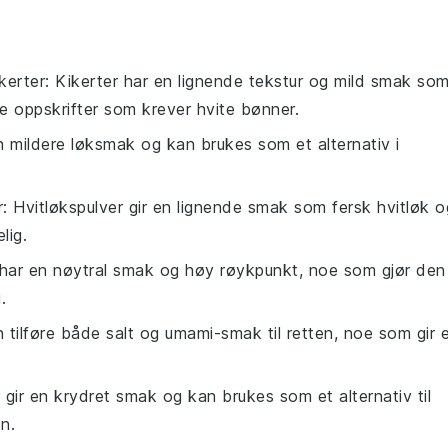
kerter
: Kikerter har en lignende tekstur og mild smak so
te oppskrifter som krever hvite bønner.
en mildere løksmak og kan brukes som et alternativ i
r
: Hvitløkspulver gir en lignende smak som fersk hvitløk o
lig.
 har en nøytral smak og høy røykpunkt, noe som gjør den
.
 tilføre både salt og umami-smak til retten, noe som gir 
er gir en krydret smak og kan brukes som et alternativ til
en.