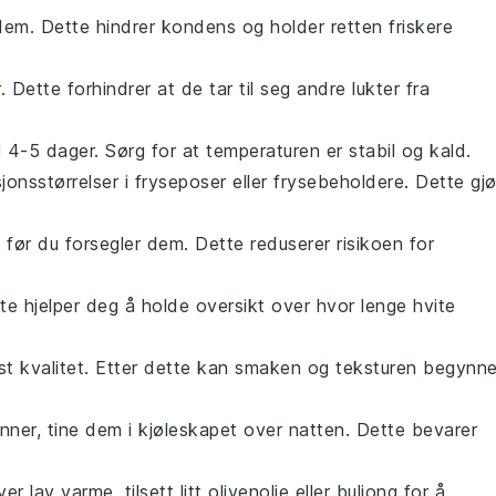
 dem. Dette hindrer kondens og holder retten friskere
. Dette forhindrer at de tar til seg andre lukter fra
l 4-5 dager. Sørg for at temperaturen er stabil og kald.
jonsstørrelser i fryseposer eller frysebeholdere. Dette gjø
 før du forsegler dem. Dette reduserer risikoen for
e hjelper deg å holde oversikt over hvor lenge
hvite
st kvalitet. Etter dette kan smaken og teksturen begynn
nner
, tine dem i kjøleskapet over natten. Dette bevarer
ver lav varme, tilsett litt
olivenolje
eller
buljong
for å