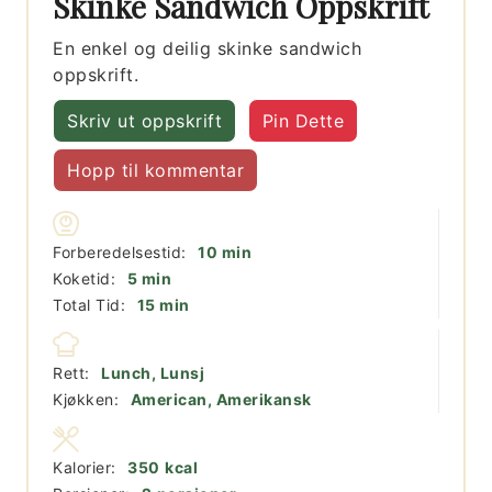
Skinke Sandwich Oppskrift
En enkel og deilig skinke sandwich
oppskrift.
Skriv ut oppskrift
Pin Dette
Hopp til kommentar
minutter
Forberedelsestid:
10
min
minutter
Koketid:
5
min
minutter
Total Tid:
15
min
Rett:
Lunch, Lunsj
Kjøkken:
American, Amerikansk
Kalorier:
350
kcal