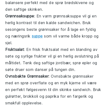
balansere perfekt med de sprø
brødskivene
og
den saftige
skinken
.
Grønnsaksuppe
: En varm
grønnsaksuppe
vil gi en
herlig kontrast til den kalde
sandwichen
. Bruk
sesongens beste
grønnsaker
for å lage en fyldig
og næringsrik
suppe
som vil varme både kropp og
sjel.
Fruktsalat
: En frisk
fruktsalat
med en blanding av
søte og syrlige
frukter
vil gi en herlig avslutning på
måltidet. Tenk deg saftige
jordbær
, sprø
epler
og
søte
druer
som danser på tungen din.
Ovnsbakte Grønnsaker
: Ovnsbakte
grønnsaker
med en sprø overflate og en myk kjerne vil være
en perfekt følgesvenn til din
skinke
sandwich
. Bruk
gulrøtter
,
brokkoli
og
paprika
for en fargerik og
smakfull opplevelse.