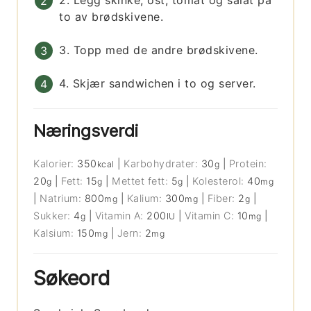
2. Legg skinke, ost, tomat og salat på
to av brødskivene.
3. Topp med de andre brødskivene.
4. Skjær sandwichen i to og server.
Næringsverdi
Kalorier:
350
|
Karbohydrater:
30
|
Protein:
kcal
g
20
|
Fett:
15
|
Mettet fett:
5
|
Kolesterol:
40
g
g
g
mg
|
Natrium:
800
|
Kalium:
300
|
Fiber:
2
|
mg
mg
g
Sukker:
4
|
Vitamin A:
200
|
Vitamin C:
10
|
g
IU
mg
Kalsium:
150
|
Jern:
2
mg
mg
Søkeord