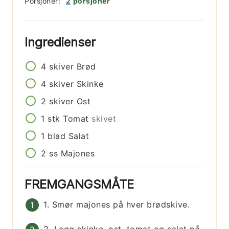
Porsjoner:
2
porsjoner
Ingredienser
4
skiver
Brød
4
skiver
Skinke
2
skiver
Ost
1
stk
Tomat
skivet
1
blad
Salat
2
ss
Majones
FREMGANGSMÅTE
1. Smør majones på hver brødskive.