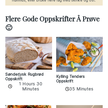
hummus, eller bruke flere lag med skinke og ost.
Flere Gode Oppskrifter Å Prøve
🙂
Sønderjysk Rugbrød
Kylling Tenders
Oppskrift
Oppskrift
1 Hours 30
35 Minutes
Minutes