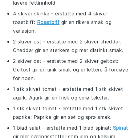
lavere fettinnhold.
4 skiver skinke
- erstatte med
4 skiver
roastbiff
:
Roastbiff
gir en rikere smak og
variasjon.
2 skiver ost
- erstatte med
2 skiver cheddar
:
Cheddar gir en sterkere og mer distinkt smak.
2 skiver ost
- erstatte med
2 skiver geitost
:
Geitost gir en unik smak og er lettere å fordøye
for noen.
1 stk skivet tomat
- erstatte med
1 stk skivet
agurk
: Agurk gir en frisk og sprø tekstur.
1 stk skivet tomat
- erstatte med
1 stk skivet
paprika
: Paprika gir en søt og sprø smak.
1 blad salat
- erstatte med
1 blad spinat
:
Spinat
gir mer næringsstoffer som jern og kalsium.