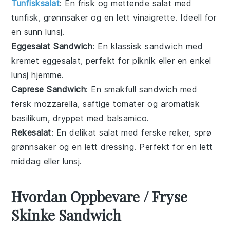
Tunfisksalat
: En frisk og mettende
salat
med
tunfisk
,
grønnsaker
og en lett
vinaigrette
. Ideell for
en sunn lunsj.
Eggesalat Sandwich
: En klassisk
sandwich
med
kremet
eggesalat
, perfekt for piknik eller en enkel
lunsj hjemme.
Caprese Sandwich
: En smakfull
sandwich
med
fersk
mozzarella
, saftige
tomater
og aromatisk
basilikum
, dryppet med
balsamico
.
Rekesalat
: En delikat
salat
med ferske
reker
, sprø
grønnsaker
og en lett
dressing
. Perfekt for en lett
middag eller lunsj.
Hvordan Oppbevare / Fryse
Skinke Sandwich