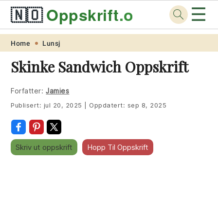
☰
🇳🇴
Oppskrift
.org
Skip
Skip
Skip
Skip
Home
Lunsj
to
to
to
to
Skinke Sandwich Oppskrift
primary
main
primary
footer
navigation
content
sidebar
Forfatter:
Jamies
Publisert:
jul 20, 2025
|
Oppdatert:
sep 8, 2025
Skriv ut oppskrift
Hopp Til Oppskrift