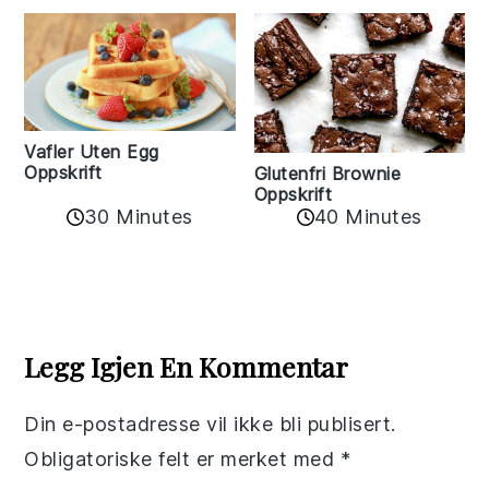
Vafler Uten Egg
Oppskrift
Glutenfri Brownie
Oppskrift
30 Minutes
40 Minutes
Reader
Interactions
Legg Igjen En Kommentar
Din e-postadresse vil ikke bli publisert.
Obligatoriske felt er merket med
*