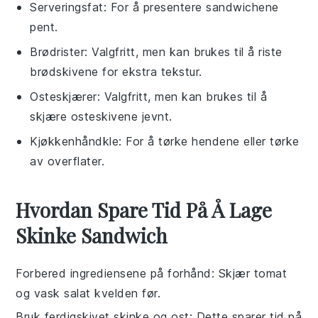
Serveringsfat
: For å presentere sandwichene
pent.
Brødrister
: Valgfritt, men kan brukes til å riste
brødskivene for ekstra tekstur.
Osteskjærer
: Valgfritt, men kan brukes til å
skjære osteskivene jevnt.
Kjøkkenhåndkle
: For å tørke hendene eller tørke
av overflater.
Hvordan Spare Tid På Å Lage
Skinke Sandwich
Forbered ingrediensene på forhånd
: Skjær
tomat
og vask
salat
kvelden før.
Bruk ferdigskivet skinke og ost
: Dette sparer tid på