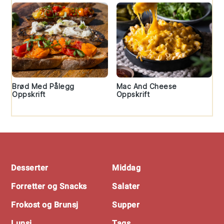
Brød Med Pålegg
Mac And Cheese
Oppskrift
Oppskrift
Footer
Desserter
Middag
Forretter og Snacks
Salater
Frokost og Brunsj
Supper
Lunsj
Tags