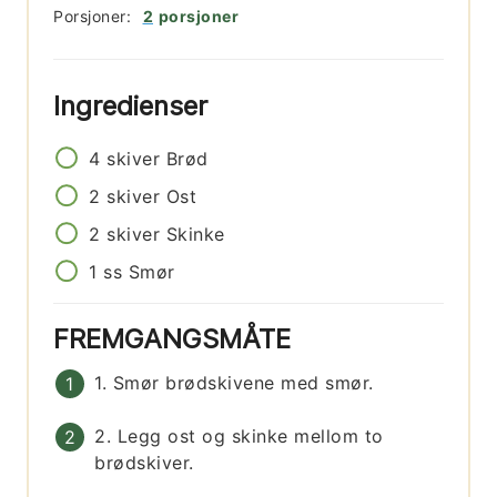
Porsjoner:
2
porsjoner
Ingredienser
4
skiver
Brød
2
skiver
Ost
2
skiver
Skinke
1
ss
Smør
FREMGANGSMÅTE
1. Smør brødskivene med smør.
2. Legg ost og skinke mellom to
brødskiver.