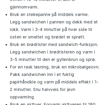
gjennomvarm.
Bruk en stekepanne på middels varme.
Legg
sandwichen
i pannen og dekk med et
lokk. Varm i 3-4 minutter på hver side til
osten er smeltet og brødet er sprøtt.
Bruk en
brødrister
med sandwich-funksjon.
Legg
sandwichen
i brødristeren og varm i
3-5 minutter til den er gyllenbrun og sprø.
For en rask løsning, bruk en
mikrobølgeovn
.
Pakk
sandwichen
inn i et fuktig
papirhåndkle og varm på middels effekt i 1-
2 minutter. Snu halvveis for jevn
oppvarming.
Bruk en
airfryer
. Forvarm airfryeren til 180