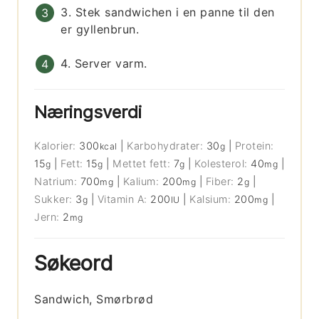
3. Stek sandwichen i en panne til den
er gyllenbrun.
4. Server varm.
Næringsverdi
Kalorier:
300
|
Karbohydrater:
30
|
Protein:
kcal
g
15
|
Fett:
15
|
Mettet fett:
7
|
Kolesterol:
40
|
g
g
g
mg
Natrium:
700
|
Kalium:
200
|
Fiber:
2
|
mg
mg
g
Sukker:
3
|
Vitamin A:
200
|
Kalsium:
200
|
g
IU
mg
Jern:
2
mg
Søkeord
Sandwich, Smørbrød