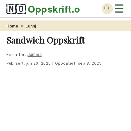
☰
🇳🇴
Oppskrift
.org
Skip
Skip
Skip
Skip
Home
Lunsj
to
to
to
to
Sandwich Oppskrift
primary
main
primary
footer
navigation
content
sidebar
Forfatter:
Jamies
Publisert:
jun 20, 2025
|
Oppdatert:
sep 8, 2025