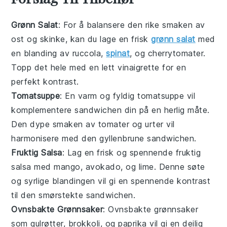
Grønn Salat
: For å balansere den rike smaken av
ost
og
skinke
, kan du lage en frisk
grønn salat
med
en blanding av
ruccola
,
spinat
, og
cherrytomater
.
Topp det hele med en lett
vinaigrette
for en
perfekt kontrast.
Tomatsuppe
: En varm og fyldig tomatsuppe vil
komplementere sandwichen din på en herlig måte.
Den dype smaken av
tomater
og
urter
vil
harmonisere med den gyllenbrune
sandwichen
.
Fruktig Salsa
: Lag en frisk og spennende fruktig
salsa med
mango
,
avokado
, og
lime
. Denne søte
og syrlige blandingen vil gi en spennende kontrast
til den smørstekte sandwichen.
Ovnsbakte Grønnsaker
: Ovnsbakte grønnsaker
som
gulrøtter
,
brokkoli
, og
paprika
vil gi en deilig