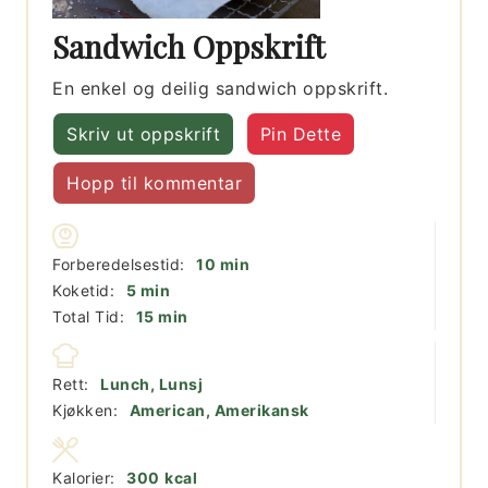
Sandwich Oppskrift
En enkel og deilig sandwich oppskrift.
Skriv ut oppskrift
Pin Dette
Hopp til kommentar
minutter
Forberedelsestid:
10
min
minutter
Koketid:
5
min
minutter
Total Tid:
15
min
Rett:
Lunch, Lunsj
Kjøkken:
American, Amerikansk
Kalorier:
300
kcal