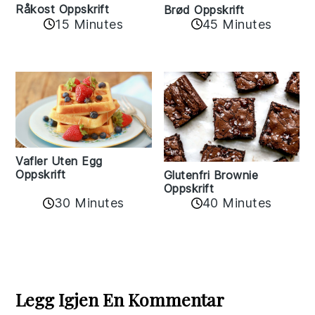
Råkost Oppskrift
Brød Oppskrift
15 Minutes
45 Minutes
Vafler Uten Egg
Oppskrift
Glutenfri Brownie
Oppskrift
30 Minutes
40 Minutes
Reader
Interactions
Legg Igjen En Kommentar