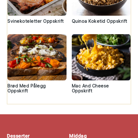
Svinekoteletter Oppskrift
Quinoa Koketid Oppskrift
Brød Med Pålegg
Mac And Cheese
Oppskrift
Oppskrift
Footer
Desserter
Middag