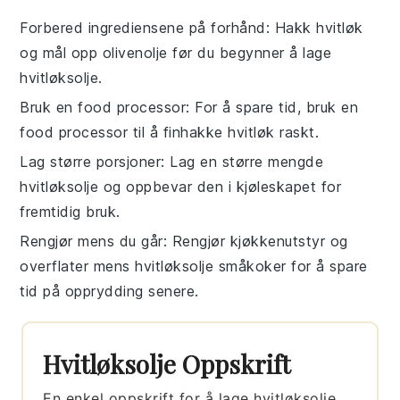
Forbered ingrediensene på forhånd
: Hakk
hvitløk
og mål opp
olivenolje
før du begynner å lage
hvitløksolje
.
Bruk en food processor
: For å spare tid, bruk en
food processor
til å finhakke
hvitløk
raskt.
Lag større porsjoner
: Lag en større mengde
hvitløksolje
og oppbevar den i kjøleskapet for
fremtidig bruk.
Rengjør mens du går
: Rengjør kjøkkenutstyr og
overflater mens
hvitløksolje
småkoker for å spare
tid på opprydding senere.
Hvitløksolje Oppskrift
En enkel oppskrift for å lage hvitløksolje