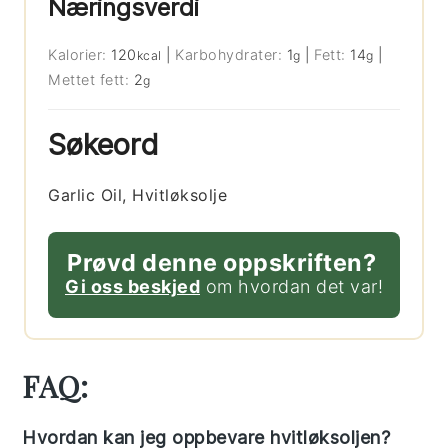
Næringsverdi
Kalorier:
120
|
Karbohydrater:
1
|
Fett:
14
|
kcal
g
g
Mettet fett:
2
g
Søkeord
Garlic Oil, Hvitløksolje
Prøvd denne oppskriften?
Gi oss beskjed
om hvordan det var!
FAQ:
Hvordan kan jeg oppbevare hvitløksoljen?