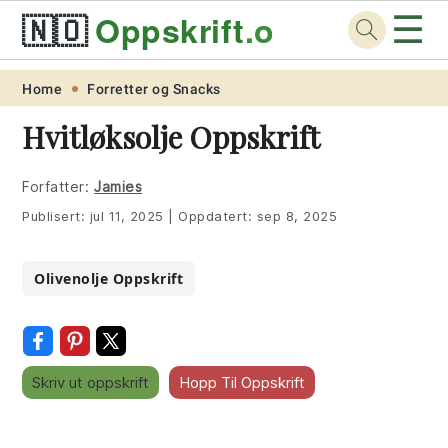
☰
🇳🇴
Oppskrift
.org
Skip
Skip
Skip
Skip
Home
Forretter og Snacks
to
to
to
to
Hvitløksolje Oppskrift
primary
main
primary
footer
navigation
content
sidebar
Forfatter:
Jamies
Publisert:
jul 11, 2025
|
Oppdatert:
sep 8, 2025
Olivenolje Oppskrift
Skriv ut oppskrift
Hopp Til Oppskrift