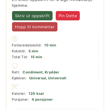
hjemme.
Skriv ut oppskrift
Pin Dette
Hopp til kommentar
minutter
Forberedelsestid:
10
min
minutter
Koketid:
5
min
minutter
Total Tid:
15
min
Rett:
Condiment, Krydder
Kjøkken:
Universal, Universell
Kalorier:
120
kcal
Porsjoner:
4
porsjoner