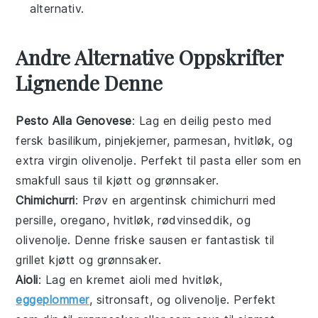
alternativ.
Andre Alternative Oppskrifter
Lignende Denne
Pesto Alla Genovese
: Lag en deilig
pesto
med
fersk
basilikum
,
pinjekjerner
,
parmesan
,
hvitløk
, og
extra virgin olivenolje
. Perfekt til
pasta
eller som en
smakfull
saus
til
kjøtt
og
grønnsaker
.
Chimichurri
: Prøv en argentinsk
chimichurri
med
persille
,
oregano
,
hvitløk
,
rødvinseddik
, og
olivenolje
. Denne friske
sausen
er fantastisk til
grillet kjøtt
og
grønnsaker
.
Aioli
: Lag en kremet
aioli
med
hvitløk
,
eggeplommer
,
sitronsaft
, og
olivenolje
. Perfekt