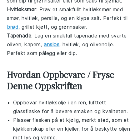
som
dip
til
grønnsaker
eller som
saus
til
sjømat
.
Hvitløksmør
: Prøv et smakfullt
hvitløksmør
med
smør
,
hvitløk
,
persille
, og en klype
salt
. Perfekt til
brød
,
grillet kjøtt
, og
grønnsaker
.
Tapenade
: Lag en smakfull
tapenade
med
svarte
oliven
,
kapers
,
ansjos
,
hvitløk
, og
olivenolje
.
Perfekt som
pålegg
eller
dip
.
Hvordan Oppbevare / Fryse
Denne Oppskriften
Oppbevar
hvitløksolje
i en ren, lufttett
glassflaske for å bevare smaken og kvaliteten.
Plasser flasken på et kjølig, mørkt sted, som et
kjøkkenskap eller en kjeller, for å beskytte oljen
mot lys og varme.