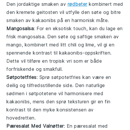
Den jordaktige smaken av
rødbeter
kombinert med
den kremete geitosten vil utfylle den søte og bitre
smaken av kakaonibs på en harmonisk måte.
Mangosalsa
: For en eksotisk touch, kan du lage en
frisk
mangosalsa
. Den søte og saftige smaken av
mango, kombinert med litt chili og lime, vil gi en
spennende kontrast til kakaonibs-oppskriften.
Dette vil tilføre en tropisk vri som er både
forfriskende og smakfull.
Søtpotetfries
: Sprø
søtpotetfries
kan være en
deilig og tilfredsstillende side. Den naturlige
sødmen i søtpotetene vil harmonisere med
kakaonibs, mens den sprø teksturen gir en fin
kontrast til den myke konsistensen av
hovedretten.
Pæresalat Med Valnøtter
: En
pæresalat med