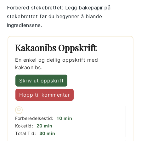
Forbered stekebrettet
: Legg bakepapir på
stekebrettet før du begynner å blande
ingrediensene.
Kakaonibs Oppskrift
En enkel og deilig oppskrift med
kakaonibs.
Skriv ut oppskrift
Hopp til kommentar
minutter
Forberedelsestid:
10
min
minutter
Koketid:
20
min
minutter
Total Tid:
30
min