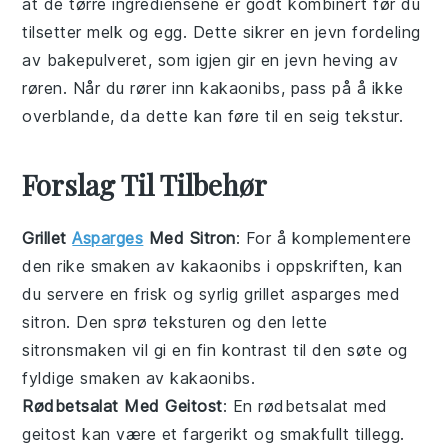
at de tørre ingrediensene er godt kombinert før du
tilsetter
melk
og
egg
. Dette sikrer en jevn fordeling
av bakepulveret, som igjen gir en jevn heving av
røren. Når du rører inn
kakaonibs
, pass på å ikke
overblande, da dette kan føre til en seig tekstur.
Forslag Til Tilbehør
Grillet
Asparges
Med Sitron
: For å komplementere
den rike smaken av
kakaonibs
i oppskriften, kan
du servere en frisk og syrlig
grillet asparges med
sitron
. Den sprø teksturen og den lette
sitronsmaken vil gi en fin kontrast til den søte og
fyldige smaken av kakaonibs.
Rødbetsalat Med Geitost
: En
rødbetsalat med
geitost
kan være et fargerikt og smakfullt tillegg.