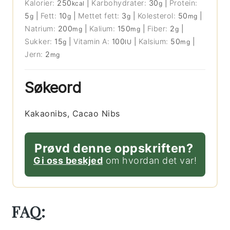
Kalorier:
250
|
Karbohydrater:
30
|
Protein:
kcal
g
5
|
Fett:
10
|
Mettet fett:
3
|
Kolesterol:
50
|
g
g
g
mg
Natrium:
200
|
Kalium:
150
|
Fiber:
2
|
mg
mg
g
Sukker:
15
|
Vitamin A:
100
|
Kalsium:
50
|
g
IU
mg
Jern:
2
mg
Søkeord
Kakaonibs, Cacao Nibs
Prøvd denne oppskriften?
Gi oss beskjed
om hvordan det var!
FAQ: