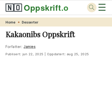
☰
🇳🇴
Oppskrift
.org
Skip
Skip
Skip
Skip
Home
Desserter
to
to
to
to
Kakaonibs Oppskrift
primary
main
primary
footer
navigation
content
sidebar
Forfatter:
Jamies
Publisert:
jun 22, 2025
|
Oppdatert:
aug 25, 2025