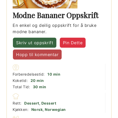
Modne Bananer Oppskrift
En enkel og deilig oppskrift for å bruke
modne bananer.
Skriv ut oppskrift
Pin Dette
Hopp til kommentar
minutter
Forberedelsestid:
10
min
minutter
Koketid:
20
min
minutter
Total Tid:
30
min
Rett:
Dessert, Dessert
Kjøkken:
Norsk, Norwegian