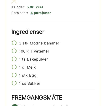
Kalorier:
200
kcal
Porsjoner:
4
porsjoner
Ingredienser
3
stk
Modne bananer
100
g
Hvetemel
1
ts
Bakepulver
1
dl
Melk
1
stk
Egg
1
ss
Sukker
FREMGANGSMÅTE