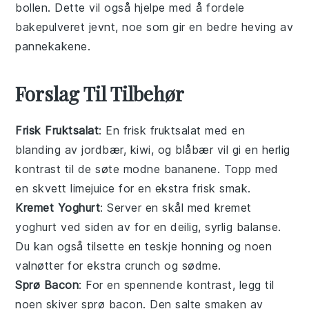
bollen. Dette vil også hjelpe med å fordele
bakepulveret jevnt, noe som gir en bedre heving av
pannekakene
.
Forslag Til Tilbehør
Frisk Fruktsalat
: En
frisk fruktsalat
med en
blanding av
jordbær
,
kiwi
, og
blåbær
vil gi en herlig
kontrast til de søte
modne bananene
. Topp med
en skvett
limejuice
for en ekstra frisk smak.
Kremet Yoghurt
: Server en skål med
kremet
yoghurt
ved siden av for en deilig, syrlig balanse.
Du kan også tilsette en teskje
honning
og noen
valnøtter
for ekstra crunch og sødme.
Sprø Bacon
: For en spennende kontrast, legg til
noen skiver
sprø bacon
. Den salte smaken av