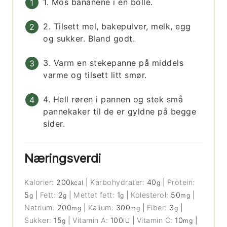
1. Mos bananene i en bolle.
2. Tilsett mel, bakepulver, melk, egg
og sukker. Bland godt.
3. Varm en stekepanne på middels
varme og tilsett litt smør.
4. Hell røren i pannen og stek små
pannekaker til de er gyldne på begge
sider.
Næringsverdi
Kalorier:
200
|
Karbohydrater:
40
|
Protein:
kcal
g
5
|
Fett:
2
|
Mettet fett:
1
|
Kolesterol:
50
|
g
g
g
mg
Natrium:
200
|
Kalium:
300
|
Fiber:
3
|
mg
mg
g
Sukker:
15
|
Vitamin A:
100
|
Vitamin C:
10
|
g
IU
mg