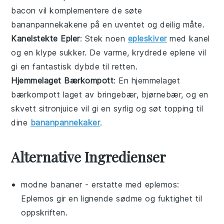
bacon vil komplementere de søte
bananpannekakene
på en uventet og deilig måte.
Kanelstekte Epler
: Stek noen
epleskiver
med
kanel
og en klype
sukker
. De varme, krydrede eplene vil
gi en fantastisk dybde til retten.
Hjemmelaget Bærkompott
: En
hjemmelaget
bærkompott
laget av
bringebær
,
bjørnebær
, og en
skvett
sitronjuice
vil gi en syrlig og søt topping til
dine
bananpannekaker
.
Alternative Ingredienser
modne bananer
- erstatte med
eplemos
:
Eplemos gir en lignende sødme og fuktighet til
oppskriften.