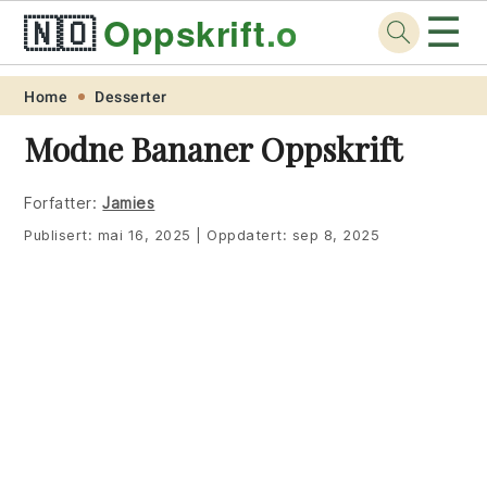
☰
🇳🇴
Oppskrift
.org
Skip
Skip
Skip
Skip
Home
Desserter
to
to
to
to
Modne Bananer Oppskrift
primary
main
primary
footer
navigation
content
sidebar
Forfatter:
Jamies
Publisert:
mai 16, 2025
|
Oppdatert:
sep 8, 2025