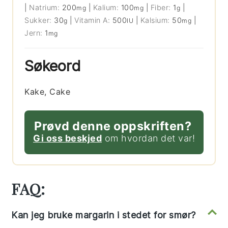
|
Natrium:
200
|
Kalium:
100
|
Fiber:
1
|
mg
mg
g
Sukker:
30
|
Vitamin A:
500
|
Kalsium:
50
|
g
IU
mg
Jern:
1
mg
Søkeord
Kake, Cake
Prøvd denne oppskriften?
Gi oss beskjed
om hvordan det var!
FAQ:
Kan jeg bruke margarin i stedet for smør?