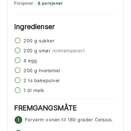
Porsjoner:
8
porsjoner
Ingredienser
200
g
sukker
200
g
smør
romtemperert
4
egg
200
g
hvetemel
2
ts
bakepulver
1
dl
melk
FREMGANGSMÅTE
Forvarm ovnen til 180 grader Celsius.