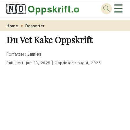
☰
🇳🇴
Oppskrift
.org
Skip
Skip
Skip
Skip
Home
Desserter
to
to
to
to
Du Vet Kake Oppskrift
primary
main
primary
footer
navigation
content
sidebar
Forfatter:
Jamies
Publisert:
jun 28, 2025
|
Oppdatert:
aug 4, 2025