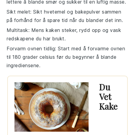
lettere å blande
smør
og
sukker
til en luftig masse.
Sikt melet
: Sikt
hvetemel
og
bakepulver
sammen
på forhånd for å spare tid når du blander det inn.
Multitask
: Mens kaken steker, rydd opp og vask
redskapene du har brukt.
Forvarm ovnen tidlig
: Start med å forvarme ovnen
til 180 grader celsius før du begynner å blande
ingrediensene.
Du
Vet
Kake