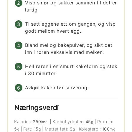
Visp smør og sukker sammen til det er
luftig.
Tilsett eggene ett om gangen, og visp
godt mellom hvert egg.
Bland mel og bakepulver, og sikt det
inn i røren vekselvis med melken.
Hell røren i en smurt kakeform og stek
i 30 minutter.
Avkjøl kaken før servering.
Næringsverdi
Kalorier:
350
|
Karbohydrater:
45
|
Protein:
kcal
g
5
|
Fett:
15
|
Mettet fett:
9
|
Kolesterol:
100
g
g
g
mg