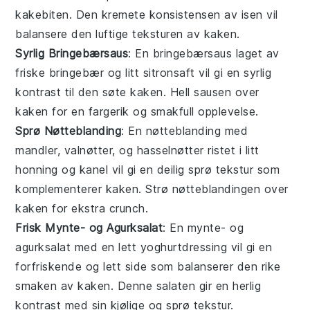
kake
biten. Den kremete konsistensen av isen vil
balansere den luftige teksturen av kaken.
Syrlig Bringebærsaus
: En
bringebærsaus
laget av
friske
bringebær
og litt
sitronsaft
vil gi en syrlig
kontrast til den søte kaken. Hell sausen over
kaken for en fargerik og smakfull opplevelse.
Sprø Nøtteblanding
: En
nøtteblanding
med
mandler
,
valnøtter
, og
hasselnøtter
ristet i litt
honning
og
kanel
vil gi en deilig sprø tekstur som
komplementerer kaken. Strø nøtteblandingen over
kaken for ekstra crunch.
Frisk Mynte- og Agurksalat
: En
mynte
- og
agurksalat
med en lett
yoghurtdressing
vil gi en
forfriskende og lett side som balanserer den rike
smaken av kaken. Denne salaten gir en herlig
kontrast med sin kjølige og sprø tekstur.