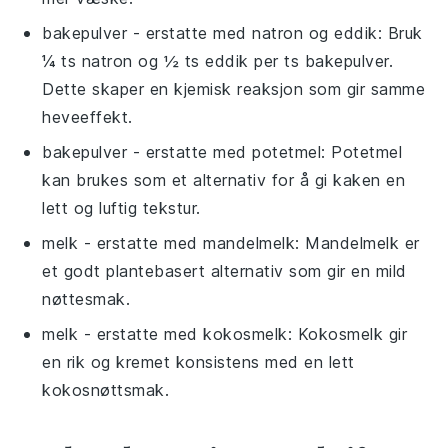
bakepulver
- erstatte med
natron og eddik
: Bruk
¼ ts natron og ½ ts eddik per ts bakepulver.
Dette skaper en kjemisk reaksjon som gir samme
heveeffekt.
bakepulver
- erstatte med
potetmel
: Potetmel
kan brukes som et alternativ for å gi kaken en
lett og luftig tekstur.
melk
- erstatte med
mandelmelk
: Mandelmelk er
et godt plantebasert alternativ som gir en mild
nøttesmak.
melk
- erstatte med
kokosmelk
: Kokosmelk gir
en rik og kremet konsistens med en lett
kokosnøttsmak.