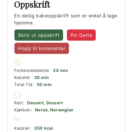
Oppskrift
En deilig kakeoppskrift som er enkel å lage
hjemme.
Skriv ut oppskrift
Pin Dette
Hopp til kommentar
minutter
Forberedelsestid:
20
min
minutter
Koketid:
30
min
minutter
Total Tid:
50
min
Rett:
Dessert, Dessert
Kjøkken:
Norsk, Norwegian
Kalorier:
350
kcal