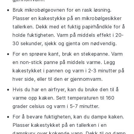
Bruk mikrobølgeovnen for en rask løsning.
Plasser en
kakestykke
på en mikrobølgesikker
tallerken. Dekk med et fuktig papirhåndkle for å
holde fuktigheten. Varm på middels effekt i 20-
30 sekunder, sjekk og gjenta om nødvendig.
For en sprøere kant, bruk en stekepanne. Varm
en non-stick panne på middels varme. Legg
kakestykket
i pannen og varm i 2-3 minutter på
hver side, eller til den er gjennomvarm.
Hvis du har en
airfryer
, kan du bruke den til å
varme opp
kaken
. Sett temperaturen til 160
grader celsius og varm i 5-7 minutter.
For å bevare fuktigheten, kan du dampe
kaken
.
Plasser
kakestykket
på en tallerken i en
dampkurv over kokende vann. Dekk til og damp