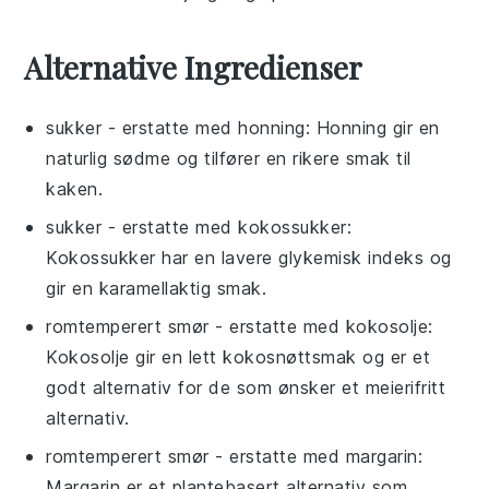
Alternative Ingredienser
sukker
- erstatte med
honning
: Honning gir en
naturlig sødme og tilfører en rikere smak til
kaken.
sukker
- erstatte med
kokossukker
:
Kokossukker har en lavere glykemisk indeks og
gir en karamellaktig smak.
romtemperert smør
- erstatte med
kokosolje
:
Kokosolje gir en lett kokosnøttsmak og er et
godt alternativ for de som ønsker et meierifritt
alternativ.
romtemperert smør
- erstatte med
margarin
:
Margarin er et plantebasert alternativ som