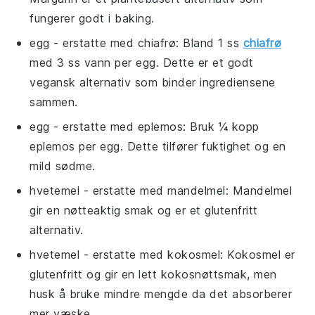
fungerer godt i baking.
egg
- erstatte med
chiafrø
: Bland 1 ss
chiafrø
med 3 ss vann per egg. Dette er et godt
vegansk alternativ som binder ingrediensene
sammen.
egg
- erstatte med
eplemos
: Bruk ¼ kopp
eplemos per egg. Dette tilfører fuktighet og en
mild sødme.
hvetemel
- erstatte med
mandelmel
: Mandelmel
gir en nøtteaktig smak og er et glutenfritt
alternativ.
hvetemel
- erstatte med
kokosmel
: Kokosmel er
glutenfritt og gir en lett kokosnøttsmak, men
husk å bruke mindre mengde da det absorberer
mer væske.