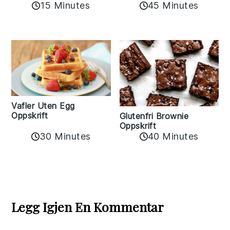
15 Minutes
45 Minutes
Vafler Uten Egg
Oppskrift
Glutenfri Brownie
Oppskrift
30 Minutes
40 Minutes
Reader
Interactions
Legg Igjen En Kommentar