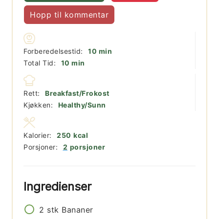
Hopp til kommentar
minutter
Forberedelsestid:
10
min
minutter
Total Tid:
10
min
Rett:
Breakfast/Frokost
Kjøkken:
Healthy/Sunn
Kalorier:
250
kcal
Porsjoner:
2
porsjoner
Ingredienser
2
stk
Bananer