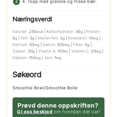
4. Topp med granola og friske bær.
Næringsverdi
Kalorier:
250
|
Karbohydrater:
45
|
Protein:
kcal
g
8
|
Fett:
5
|
Mettet fett:
2
|
Kolesterol:
10
|
g
g
g
mg
Natrium:
50
|
Kalium:
400
|
Fiber:
5
|
mg
mg
g
Sukker:
30
|
Vitamin A:
100
|
Vitamin C:
20
|
g
IU
mg
Kalsium:
150
|
Jern:
1
mg
mg
Søkeord
Smoothie Bowl/Smoothie Bolle
Prøvd denne oppskriften?
Gi oss beskjed
om hvordan det var!