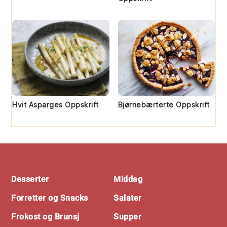
Hvit Asparges Oppskrift
Bjørnebærterte Oppskrift
Footer
Desserter
Middag
Forretter og Snacks
Salater
Frokost og Brunsj
Supper