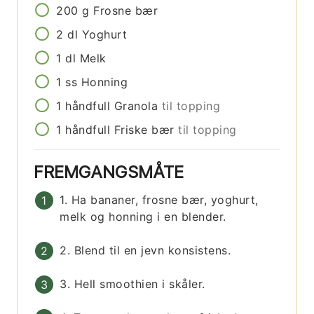
200
g
Frosne bær
2
dl
Yoghurt
1
dl
Melk
1
ss
Honning
1
håndfull
Granola
til topping
1
håndfull
Friske bær
til topping
FREMGANGSMÅTE
1. Ha bananer, frosne bær, yoghurt,
melk og honning i en blender.
2. Blend til en jevn konsistens.
3. Hell smoothien i skåler.