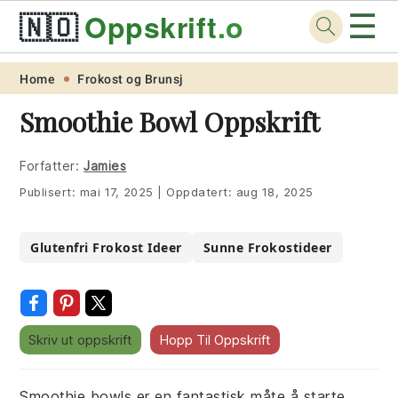
☰
🇳🇴
Oppskrift
.org
Skip
Skip
Skip
Skip
Home
Frokost og Brunsj
to
to
to
to
Smoothie Bowl Oppskrift
primary
main
primary
footer
navigation
content
sidebar
Forfatter:
Jamies
Publisert:
mai 17, 2025
|
Oppdatert:
aug 18, 2025
Glutenfri Frokost Ideer
Sunne Frokostideer
Skriv ut oppskrift
Hopp Til Oppskrift
Smoothie bowls er en fantastisk måte å starte