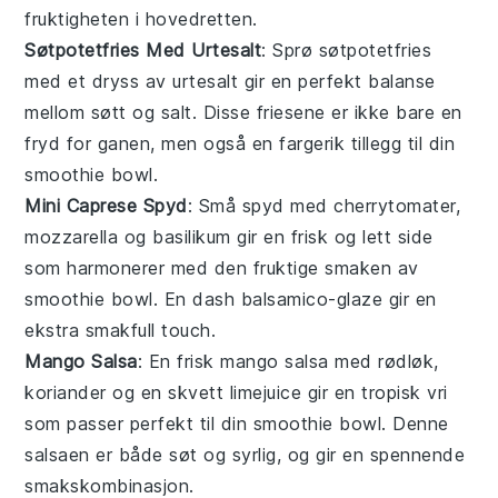
fruktigheten i hovedretten.
Søtpotetfries Med Urtesalt
: Sprø
søtpotetfries
med et dryss av urtesalt gir en perfekt balanse
mellom søtt og salt. Disse friesene er ikke bare en
fryd for ganen, men også en fargerik tillegg til din
smoothie bowl
.
Mini Caprese Spyd
: Små spyd med
cherrytomater
,
mozzarella
og
basilikum
gir en frisk og lett side
som harmonerer med den fruktige smaken av
smoothie bowl
. En dash balsamico-glaze gir en
ekstra smakfull touch.
Mango Salsa
: En frisk
mango salsa
med
rødløk
,
koriander
og en skvett limejuice gir en tropisk vri
som passer perfekt til din
smoothie bowl
. Denne
salsaen er både søt og syrlig, og gir en spennende
smakskombinasjon.