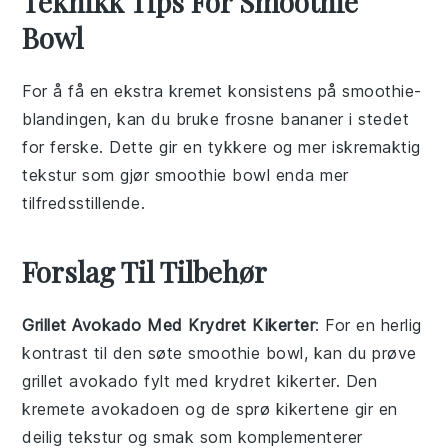
Teknikk Tips For Smoothie
Bowl
For å få en ekstra kremet konsistens på
smoothie
-
blandingen, kan du bruke frosne
bananer
i stedet
for ferske. Dette gir en tykkere og mer iskremaktig
tekstur som gjør
smoothie bowl
enda mer
tilfredsstillende.
Forslag Til Tilbehør
Grillet Avokado Med Krydret Kikerter
: For en herlig
kontrast til den søte
smoothie bowl
, kan du prøve
grillet avokado
fylt med krydret
kikerter
. Den
kremete avokadoen og de sprø kikertene gir en
deilig tekstur og smak som komplementerer