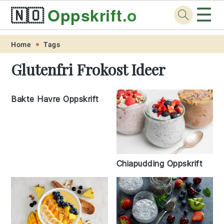
☰
🇳🇴
Oppskrift
.org
Skip
Skip
Skip
Skip
Home
Tags
to
to
to
to
Glutenfri Frokost Ideer
primary
main
primary
footer
navigation
content
sidebar
Bakte Havre Oppskrift
Chiapudding Oppskrift