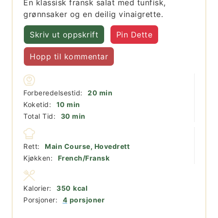
En klassisk fransk salat med tunfisk,
grønnsaker og en deilig vinaigrette.
Skriv ut oppskrift
Pin Dette
Hopp til kommentar
minutter
Forberedelsestid:
20
min
minutter
Koketid:
10
min
minutter
Total Tid:
30
min
Rett:
Main Course, Hovedrett
Kjøkken:
French/Fransk
Kalorier:
350
kcal
Porsjoner:
4
porsjoner