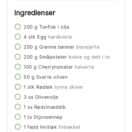
Ingredienser
200
g
Tunfisk i olje
4
stk
Egg
hardkokte
200
g
Grønne bønner
blansjerte
200
g
Småpoteter
kokte og delt i to
100
g
Cherrytomater
halverte
50
g
Svarte oliven
1
stk
Rødløk
tynne skiver
3
ss
Olivenolje
1
ss
Rødvinseddik
1
ts
Dijonsennep
1
fedd
Hvitløk
finhakket