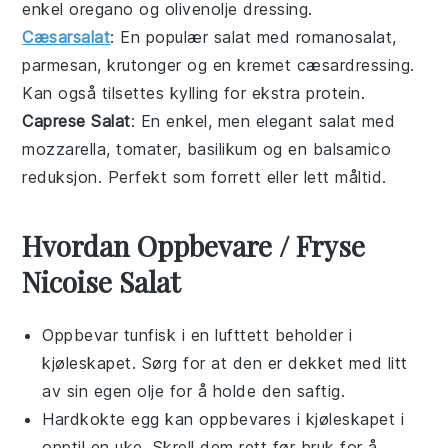
enkel
oregano
og
olivenolje
dressing.
Cæsarsalat
: En populær salat med
romanosalat
,
parmesan
,
krutonger
og en kremet
cæsardressing
.
Kan også tilsettes
kylling
for ekstra protein.
Caprese Salat
: En enkel, men elegant salat med
mozzarella
,
tomater
,
basilikum
og en
balsamico
reduksjon. Perfekt som forrett eller lett måltid.
Hvordan Oppbevare / Fryse
Nicoise Salat
Oppbevar
tunfisk
i en lufttett beholder i
kjøleskapet. Sørg for at den er dekket med litt
av sin egen olje for å holde den saftig.
Hardkokte
egg
kan oppbevares i kjøleskapet i
opptil en uke. Skrell dem rett før bruk for å