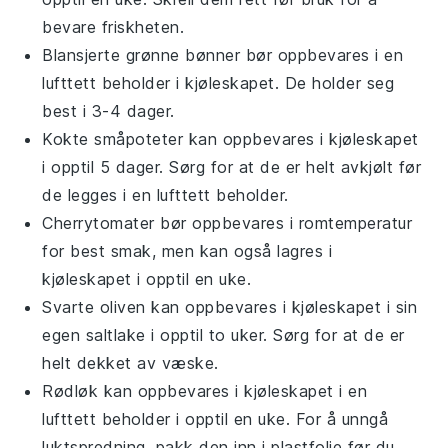
bevare friskheten.
Blansjerte grønne bønner
bør oppbevares i en
lufttett beholder i kjøleskapet. De holder seg
best i 3-4 dager.
Kokte småpoteter
kan oppbevares i kjøleskapet
i opptil 5 dager. Sørg for at de er helt avkjølt før
de legges i en lufttett beholder.
Cherrytomater
bør oppbevares i romtemperatur
for best smak, men kan også lagres i
kjøleskapet i opptil en uke.
Svarte oliven
kan oppbevares i kjøleskapet i sin
egen saltlake i opptil to uker. Sørg for at de er
helt dekket av væske.
Rødløk
kan oppbevares i kjøleskapet i en
lufttett beholder i opptil en uke. For å unngå
luktspredning, pakk den inn i plastfolie før du