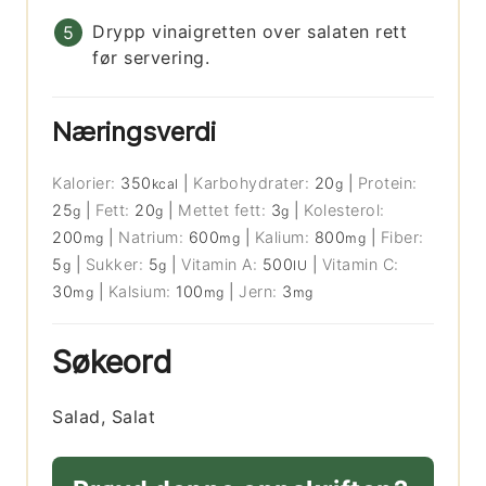
Drypp vinaigretten over salaten rett
før servering.
Næringsverdi
Kalorier:
350
|
Karbohydrater:
20
|
Protein:
kcal
g
25
|
Fett:
20
|
Mettet fett:
3
|
Kolesterol:
g
g
g
200
|
Natrium:
600
|
Kalium:
800
|
Fiber:
mg
mg
mg
5
|
Sukker:
5
|
Vitamin A:
500
|
Vitamin C:
g
g
IU
30
|
Kalsium:
100
|
Jern:
3
mg
mg
mg
Søkeord
Salad, Salat