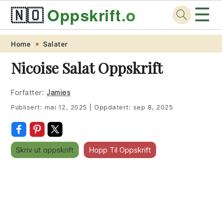
☰
🇳🇴
Oppskrift
.org
Skip
Skip
Skip
Skip
Home
Salater
to
to
to
to
Nicoise Salat Oppskrift
primary
main
primary
footer
navigation
content
sidebar
Forfatter:
Jamies
Publisert:
mai 12, 2025
|
Oppdatert:
sep 8, 2025
Skriv ut oppskrift
Hopp Til Oppskrift