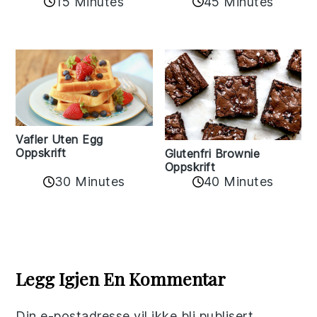
15 Minutes
45 Minutes
Vafler Uten Egg
Oppskrift
Glutenfri Brownie
Oppskrift
30 Minutes
40 Minutes
Reader
Interactions
Legg Igjen En Kommentar
Din e-postadresse vil ikke bli publisert.