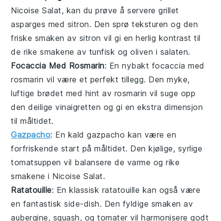
Nicoise Salat
, kan du prøve å servere
grillet
asparges med sitron
. Den sprø teksturen og den
friske smaken av sitron vil gi en herlig kontrast til
de rike smakene av
tunfisk
og
oliven
i salaten.
Focaccia Med Rosmarin
: En nybakt
focaccia med
rosmarin
vil være et perfekt tillegg. Den myke,
luftige brødet med hint av
rosmarin
vil suge opp
den deilige
vinaigretten
og gi en ekstra dimensjon
til måltidet.
Gazpacho
: En kald
gazpacho
kan være en
forfriskende start på måltidet. Den kjølige, syrlige
tomatsuppen
vil balansere de varme og rike
smakene i
Nicoise Salat
.
Ratatouille
: En klassisk
ratatouille
kan også være
en fantastisk side-dish. Den fyldige smaken av
aubergine
,
squash
, og
tomater
vil harmonisere godt