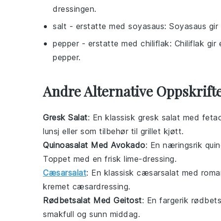
dressingen.
salt
- erstatte med
soyasaus
: Soyasaus gi
pepper
- erstatte med
chiliflak
: Chiliflak g
pepper.
Andre Alternative Oppskrift
Gresk Salat
: En klassisk
gresk salat
med
feta
lunsj eller som tilbehør til
grillet kjøtt
.
Quinoasalat Med Avokado
: En næringsrik
quin
Toppet med en frisk
lime-dressing
.
Cæsarsalat
: En klassisk
cæsarsalat
med
roma
kremet
cæsardressing
.
Rødbetsalat Med Geitost
: En fargerik
rødbets
smakfull og sunn middag.