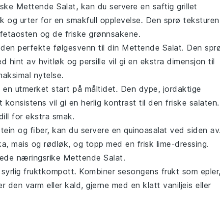
iske
Mettende Salat
, kan du servere en saftig
grillet
øk
og
urter
for en smakfull opplevelse. Den sprø teksturen
fetaosten
og de friske
grønnsakene
.
en perfekte følgesvenn til din
Mettende Salat
. Den spr
ed hint av
hvitløk
og
persille
vil gi en ekstra dimensjon til
maksimal nytelse.
en utmerket start på måltidet. Den dype, jordaktige
onsistens vil gi en herlig kontrast til den friske
salaten
.
dill
for ekstra smak.
tein
og
fiber
, kan du servere en
quinoasalat
ved siden av
ka
,
mais
og
rødløk
, og topp med en frisk
lime-dressing
.
erede næringsrike
Mettende Salat
.
 syrlig
fruktkompott
. Kombiner sesongens
frukt
som
epler
er den varm eller kald, gjerne med en klatt
vaniljeis
eller