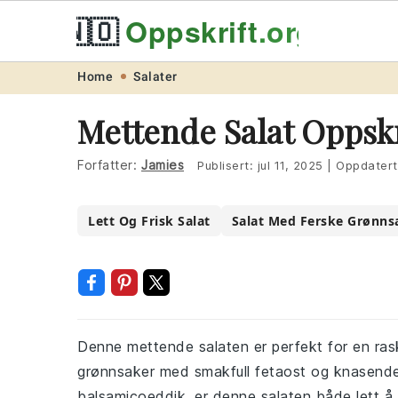
🇳🇴
Oppskrift
.org
Skip
Skip
Skip
Skip
Home
Salater
to
to
to
to
Mettende Salat Oppskr
primary
main
primary
footer
navigation
content
sidebar
Forfatter:
Jamies
Publisert:
jul 11, 2025
|
Oppdater
Lett Og Frisk Salat
Salat Med Ferske Grønns
Denne mettende salaten er perfekt for en rask
grønnsaker med smakfull fetaost og knasende 
balsamicoeddik, er denne salaten både lett å 