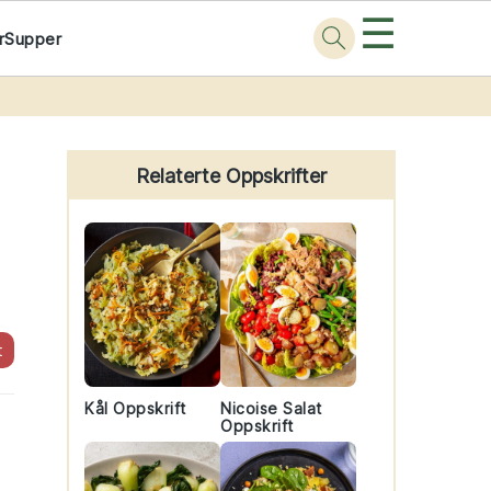
☰
r
Supper
Primary
Sidebar
Relaterte Oppskrifter
t
Kål Oppskrift
Nicoise Salat
Oppskrift