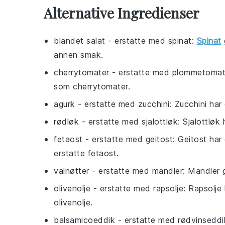
Alternative Ingredienser
blandet salat
- erstatte med
spinat
:
Spinat
annen smak.
cherrytomater
- erstatte med
plommetomat
som cherrytomater.
agurk
- erstatte med
zucchini
: Zucchini ha
rødløk
- erstatte med
sjalottløk
: Sjalottløk
fetaost
- erstatte med
geitost
: Geitost har
erstatte fetaost.
valnøtter
- erstatte med
mandler
: Mandler 
olivenolje
- erstatte med
rapsolje
: Rapsolj
olivenolje.
balsamicoeddik
- erstatte med
rødvinseddi