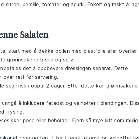
ed
sitron
,
persille
,
tomater
og
agurk
. Enkelt og raskt å lag
enne Salaten
te, start med å dekke bollen med plastfolie eller overfør
olde
grønnsakene
friske og sprø.
 anbefales det å oppbevare
dressingen
separat. Dette
 over rett før servering.
e seg frisk i opptil 2 dager. Etter dette kan
grønnsakene
å unngå å inkludere
fetaost
og
valnøtter
i blandingen. Dis
d frysing.
ysesikker pose eller beholder. Fjern så mye luft som mulig
øleskapet over natten. Tilsett fersk
fetaost
og
valnøtter
fø