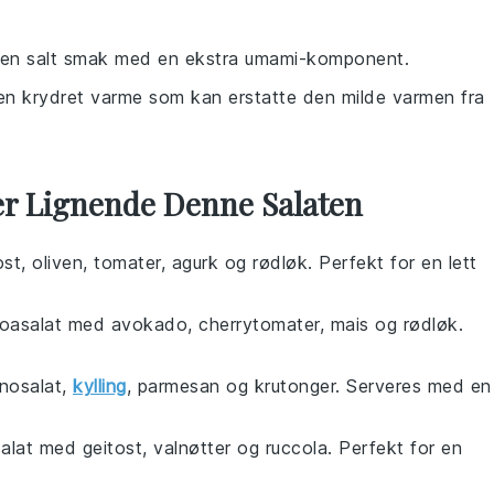
r en salt smak med en ekstra umami-komponent.
ir en krydret varme som kan erstatte den milde varmen fra
er Lignende Denne Salaten
ost
,
oliven
,
tomater
,
agurk
og
rødløk
. Perfekt for en lett
oasalat
med
avokado
,
cherrytomater
,
mais
og
rødløk
.
nosalat
,
kylling
,
parmesan
og
krutonger
. Serveres med en
alat
med
geitost
,
valnøtter
og
ruccola
. Perfekt for en