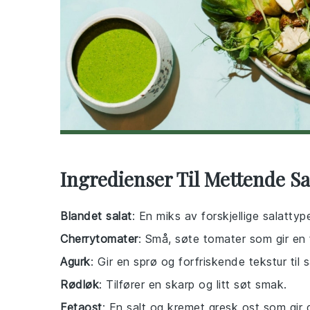
Ingredienser Til Mettende Sa
Blandet salat
: En miks av forskjellige salattyp
Cherrytomater
: Små, søte tomater som gir en 
Agurk
: Gir en sprø og forfriskende tekstur til s
Rødløk
: Tilfører en skarp og litt søt smak.
Fetaost
: En salt og kremet gresk ost som gir d