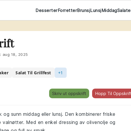
Desserter
Forretter
Brunsj
Lunsj
Middag
Salate
ift
t:
aug 18, 2025
aker
Salat Til Grillfest
+1
Skriv ut oppskrift
Hopp Til Oppskrif
 og sunn middag eller lunsj. Den kombinerer friske
valnøtter. Med en enkel dressing av olivenolje og
lage og full av smak.