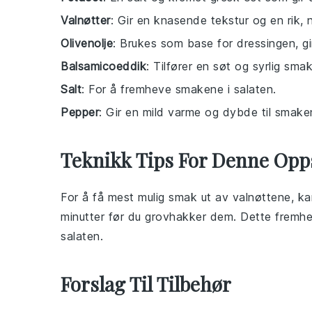
Valnøtter
: Gir en knasende tekstur og en rik, 
Olivenolje
: Brukes som base for dressingen, gir
Balsamicoeddik
: Tilfører en søt og syrlig sm
Salt
: For å fremheve smakene i salaten.
Pepper
: Gir en mild varme og dybde til smake
Teknikk Tips For Denne Opp
For å få mest mulig smak ut av
valnøttene
, k
minutter før du grovhakker dem. Dette fremhev
salaten
.
Forslag Til Tilbehør