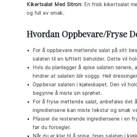
Kikertsalat Med Sitron
: En frisk
kikertsalat
m
og full av smak.
Hvordan Oppbevare/Fryse D
For å oppbevare
mettende salat
på sitt bes
salaten til en lufttett beholder. Dette vil h
Hvis du planlegger å spise salaten senere,
hindrer at
salaten
blir soggy. Hell dressingen
Oppbevar salaten i kjøleskapet. Den vil hold
begynne å miste sin sprøhet.
For å fryse
mettende salat
, anbefales det 
ingrediensene kan miste tekstur og smak ve
Plasser de resterende ingrediensene i en fr
før du forsegler.
Når du er klar til å spise, tines salaten i kj