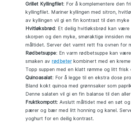
Grillet Kyllingfilet
: For å komplementere den fr
kyllingfilet
. Mariner kyllingen med
sitron
,
hvitl
av kyllingen vil gi en fin kontrast til den myke
Hvitløksbrød
: Et deilig
hvitløksbrød
kan være d
skorpen og den myke, smøraktige innsiden m
måltidet. Server det varmt rett fra ovnen for 
Rødbetsuppe
: En varm
rødbetsuppe
kan være 
smaken av
rødbeter
kombinert med en kremet k
Topp suppen med en klatt
rømme
og litt frisk
Quinoasalat
: For å legge til en ekstra dose
pro
Bland
kokt quinoa
med
grønnsaker
som
papri
Denne salaten vil gi en fin balanse til den all
Fruktkompott
: Avslutt måltidet med en søt og
pærer
og
bær
med litt
honning
og
kanel
. Serv
yoghurt
for en deilig kontrast.