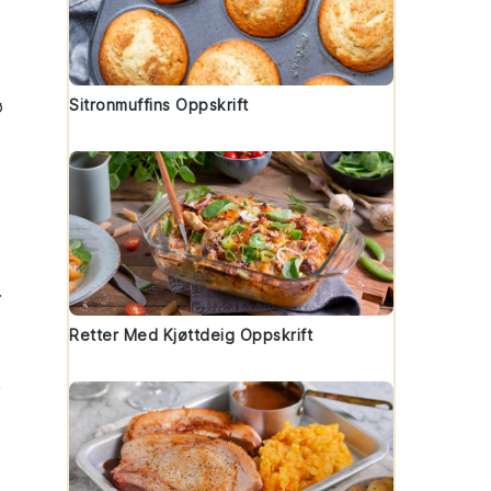
Sitronmuffins Oppskrift
ø
.
Retter Med Kjøttdeig Oppskrift
,