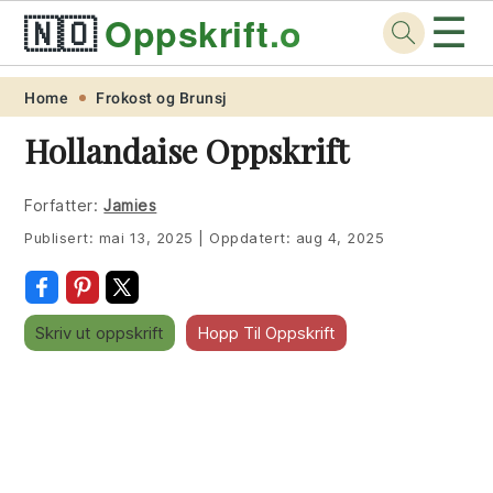
☰
🇳🇴
Oppskrift
.org
Skip
Skip
Skip
Skip
Home
Frokost og Brunsj
to
to
to
to
Hollandaise Oppskrift
primary
main
primary
footer
navigation
content
sidebar
Forfatter:
Jamies
Publisert:
mai 13, 2025
|
Oppdatert:
aug 4, 2025
Skriv ut oppskrift
Hopp Til Oppskrift