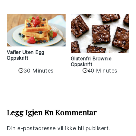
Vafler Uten Egg
Oppskrift
Glutenfri Brownie
Oppskrift
30 Minutes
40 Minutes
Reader
Interactions
Legg Igjen En Kommentar
Din e-postadresse vil ikke bli publisert.