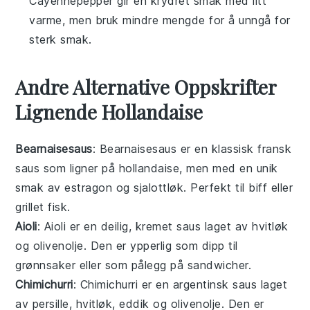
Cayennepepper gir en krydret smak med litt
varme, men bruk mindre mengde for å unngå for
sterk smak.
Andre Alternative Oppskrifter
Lignende Hollandaise
Bearnaisesaus
: Bearnaisesaus er en klassisk fransk
saus som ligner på hollandaise, men med en unik
smak av estragon og sjalottløk. Perfekt til
biff
eller
grillet fisk
.
Aioli
: Aioli er en deilig, kremet saus laget av
hvitløk
og
olivenolje
. Den er ypperlig som dipp til
grønnsaker
eller som pålegg på
sandwicher
.
Chimichurri
: Chimichurri er en argentinsk saus laget
av
persille
,
hvitløk
,
eddik
og
olivenolje
. Den er