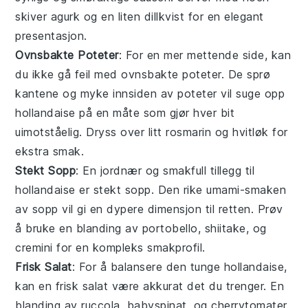
skiver
agurk
og en liten dillkvist for en elegant
presentasjon.
Ovnsbakte Poteter
: For en mer mettende side, kan
du ikke gå feil med
ovnsbakte poteter
. De sprø
kantene og myke innsiden av
poteter
vil suge opp
hollandaise
på en måte som gjør hver bit
uimotståelig. Dryss over litt
rosmarin
og
hvitløk
for
ekstra smak.
Stekt Sopp
: En jordnær og smakfull tillegg til
hollandaise
er
stekt sopp
. Den rike umami-smaken
av
sopp
vil gi en dypere dimensjon til retten. Prøv
å bruke en blanding av
portobello
,
shiitake
, og
cremini
for en kompleks smakprofil.
Frisk Salat
: For å balansere den tunge
hollandaise
,
kan en
frisk salat
være akkurat det du trenger. En
blanding av
ruccola
,
babyspinat
, og
cherrytomater