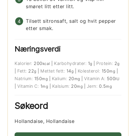
smøret litt etter litt.
Tilsett sitronsaft, salt og hvit pepper
etter smak.
Næringsverdi
Kalorier:
200
|
Karbohydrater:
1
|
Protein:
2
kcal
g
g
|
Fett:
22
|
Mettet fett:
14
|
Kolesterol:
150
|
g
g
mg
Natrium:
150
|
Kalium:
20
|
Vitamin A:
500
mg
mg
IU
|
Vitamin C:
1
|
Kalsium:
20
|
Jern:
0.5
mg
mg
mg
Søkeord
Hollandaise, Hollandaise