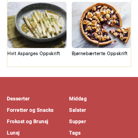
Hvit Asparges Oppskrift
Bjørnebærterte Oppskrift
Footer
Desserter
Middag
Forretter og Snacks
Salater
Frokost og Brunsj
Supper
Lunsj
Tags