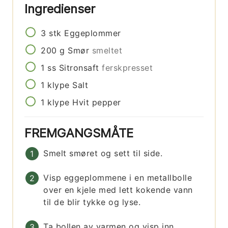
Ingredienser
3
stk
Eggeplommer
200
g
Smør
smeltet
1
ss
Sitronsaft
ferskpresset
1
klype
Salt
1
klype
Hvit pepper
FREMGANGSMÅTE
Smelt smøret og sett til side.
Visp eggeplommene i en metallbolle
over en kjele med lett kokende vann
til de blir tykke og lyse.
Ta bollen av varmen og visp inn