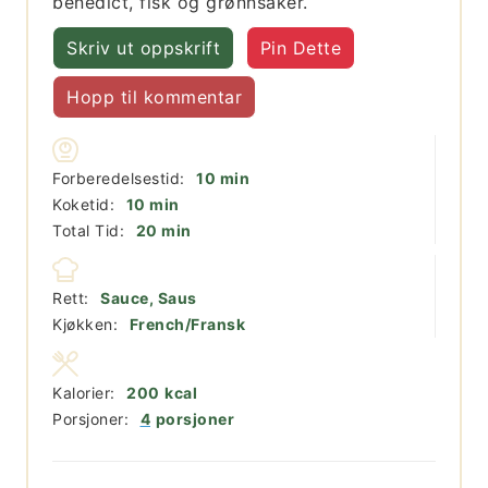
benedict, fisk og grønnsaker.
Skriv ut oppskrift
Pin Dette
Hopp til kommentar
minutter
Forberedelsestid:
10
min
minutter
Koketid:
10
min
minutter
Total Tid:
20
min
Rett:
Sauce, Saus
Kjøkken:
French/Fransk
Kalorier:
200
kcal
Porsjoner:
4
porsjoner