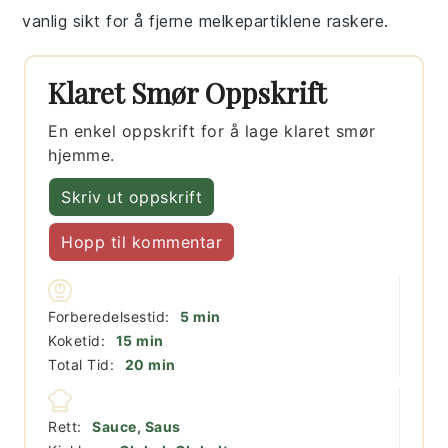
vanlig sikt for å fjerne melkepartiklene raskere.
Klaret Smør Oppskrift
En enkel oppskrift for å lage klaret smør
hjemme.
Skriv ut oppskrift
Hopp til kommentar
minutter
Forberedelsestid:
5
min
minutter
Koketid:
15
min
minutter
Total Tid:
20
min
Rett:
Sauce, Saus