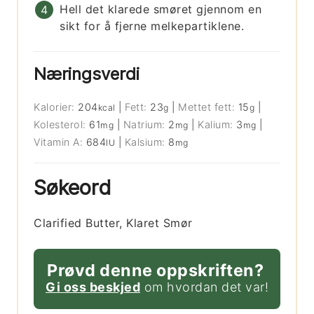
Hell det klarede smøret gjennom en
sikt for å fjerne melkepartiklene.
Næringsverdi
Kalorier:
204
|
Fett:
23
|
Mettet fett:
15
|
kcal
g
g
Kolesterol:
61
|
Natrium:
2
|
Kalium:
3
|
mg
mg
mg
Vitamin A:
684
|
Kalsium:
8
IU
mg
Søkeord
Clarified Butter, Klaret Smør
Prøvd denne oppskriften?
Gi oss beskjed
om hvordan det var!