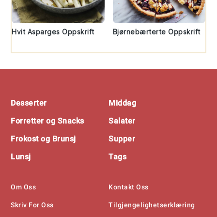
Hvit Asparges Oppskrift
Bjørnebærterte Oppskrift
Footer
Desserter
Middag
Forretter og Snacks
Salater
Frokost og Brunsj
Supper
Lunsj
Tags
Om Oss
Kontakt Oss
Skriv For Oss
Tilgjengelighetserklæring