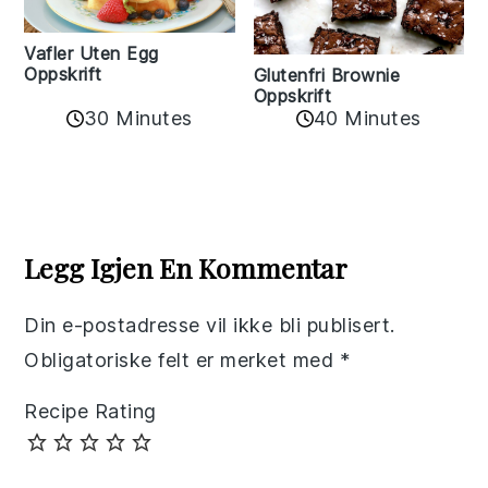
Vafler Uten Egg
Oppskrift
Glutenfri Brownie
Oppskrift
30 Minutes
40 Minutes
Reader
Interactions
Legg Igjen En Kommentar
Din e-postadresse vil ikke bli publisert.
Obligatoriske felt er merket med
*
Recipe Rating