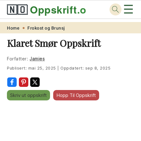
☰
🇳🇴
Oppskrift
.org
Skip
Skip
Skip
Skip
Home
Frokost og Brunsj
to
to
to
to
Klaret Smør Oppskrift
primary
main
primary
footer
navigation
content
sidebar
Forfatter:
Jamies
Publisert:
mai 25, 2025
|
Oppdatert:
sep 8, 2025
Skriv ut oppskrift
Hopp Til Oppskrift