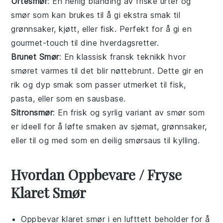
Urtesmør
: En herlig blanding av
friske urter
og
smør
som kan brukes til å gi ekstra smak til
grønnsaker
,
kjøtt
, eller
fisk
. Perfekt for å gi en
gourmet-touch til dine hverdagsretter.
Brunet Smør
: En klassisk fransk teknikk hvor
smøret varmes til det blir nøttebrunt. Dette gir en
rik og dyp smak som passer utmerket til
fisk
,
pasta
, eller som en sausbase.
Sitronsmør
: En frisk og syrlig variant av smør som
er ideell for å løfte smaken av
sjømat
,
grønnsaker
,
eller til og med som en deilig smørsaus til
kylling
.
Hvordan Oppbevare / Fryse
Klaret Smør
Oppbevar
klaret smør
i en lufttett beholder for å