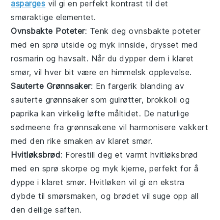
asparges
vil gi en perfekt kontrast til det
smøraktige elementet.
Ovnsbakte Poteter
: Tenk deg
ovnsbakte poteter
med en sprø utside og myk innside, drysset med
rosmarin og havsalt. Når du dypper dem i
klaret
smør
, vil hver bit være en himmelsk opplevelse.
Sauterte Grønnsaker
: En fargerik blanding av
sauterte grønnsaker
som gulrøtter, brokkoli og
paprika kan virkelig løfte måltidet. De naturlige
sødmeene fra grønnsakene vil harmonisere vakkert
med den rike smaken av
klaret smør
.
Hvitløksbrød
: Forestill deg et varmt
hvitløksbrød
med en sprø skorpe og myk kjerne, perfekt for å
dyppe i
klaret smør
. Hvitløken vil gi en ekstra
dybde til smørsmaken, og brødet vil suge opp all
den deilige saften.