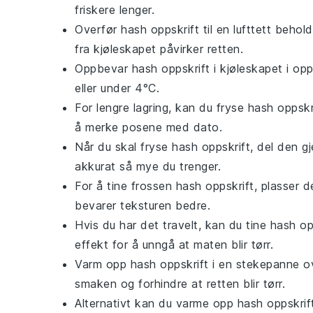
friskere lenger.
Overfør
hash oppskrift
til en lufttett behol
fra kjøleskapet påvirker retten.
Oppbevar
hash oppskrift
i kjøleskapet i opp
eller under 4°C.
For lengre lagring, kan du fryse
hash oppskr
å merke posene med dato.
Når du skal fryse
hash oppskrift
, del den g
akkurat så mye du trenger.
For å tine frossen
hash oppskrift
, plasser d
bevarer teksturen bedre.
Hvis du har det travelt, kan du tine
hash op
effekt for å unngå at maten blir tørr.
Varm opp
hash oppskrift
i en stekepanne ov
smaken og forhindre at retten blir tørr.
Alternativt kan du varme opp
hash oppskrif