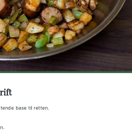
rift
ttende base til retten.
n.