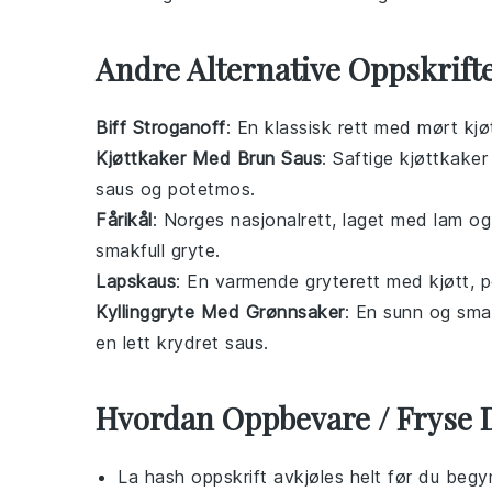
Andre Alternative Oppskrif
Biff Stroganoff
: En klassisk rett med mørt
kjø
Kjøttkaker Med Brun Saus
: Saftige
kjøttkaker
saus og
potetmos
.
Fårikål
: Norges nasjonalrett, laget med
lam
o
smakfull gryte.
Lapskaus
: En varmende gryterett med
kjøtt
,
p
Kyllinggryte Med Grønnsaker
: En sunn og sma
en lett krydret saus.
Hvordan Oppbevare / Fryse 
La
hash oppskrift
avkjøles helt før du begy