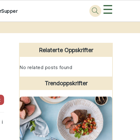
☰
r
Supper
Primary
Sidebar
Relaterte Oppskrifter
No related posts found
Trendoppskrifter
t
 i