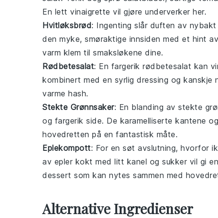
En lett
vinaigrette
vil gjøre underverker her.
Hvitløksbrød
: Ingenting slår duften av nybak
den myke, smøraktige innsiden med et hint a
varm klem til smaksløkene dine.
Rødbetesalat
: En fargerik
rødbetesalat
kan vi
kombinert med en syrlig
dressing
og kanskje 
varme
hash
.
Stekte Grønnsaker
: En blanding av
stekte gr
og fargerik side. De karamelliserte kantene og
hovedretten på en fantastisk måte.
Eplekompott
: For en søt avslutning, hvorfor 
av
epler
kokt med litt
kanel
og
sukker
vil gi e
dessert som kan nytes sammen med hovedret
Alternative Ingredienser