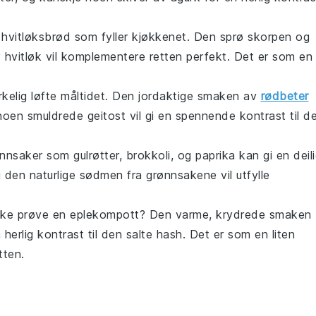
t
hvitløksbrød
som fyller kjøkkenet. Den sprø skorpen og
v
hvitløk
vil komplementere retten perfekt. Det er som en
rkelig løfte måltidet. Den jordaktige smaken av
rødbeter
noen smuldrede
geitost
vil gi en spennende kontrast til d
ønnsaker
som
gulrøtter
,
brokkoli
, og
paprika
kan gi en deil
 den naturlige sødmen fra grønnsakene vil utfylle
ikke prøve en
eplekompott
? Den varme, krydrede smaken
n herlig kontrast til den salte
hash
. Det er som en liten
ten.