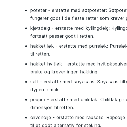
poteter
- erstatte med
søtpoteter
: Søtpote
fungerer godt i de fleste retter som krever 
kjøttdeig
- erstatte med
kyllingdeig
: Kyllin
fortsatt passer godt i retten.
hakket løk
- erstatte med
purreløk
: Purrelø
til retten.
hakket hvitløk
- erstatte med
hvitløkspulve
bruke og krever ingen hakking.
salt
- erstatte med
soyasaus
: Soyasaus til
dypere smak.
pepper
- erstatte med
chiliflak
: Chiliflak g
dimensjon til retten.
olivenolje
- erstatte med
rapsolje
: Rapsolje
til et godt alternativ for steking.