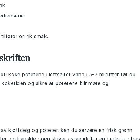
ak.
ediensene.
tilfører en rik smak.
skriften
n du koke
potetene
i lettsaltet vann i 5-7 minutter før du
e koketiden og sikre at
potetene
blir møre og
n av
kjøttdeig
og
poteter
, kan du servere en frisk
grønn
ter
, og kanskje noen skiver av
agurk
for en herlig kontras