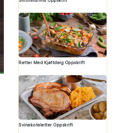
Sitronmuffins Oppskrift
Retter Med Kjøttdeig Oppskrift
Svinekoteletter Oppskrift