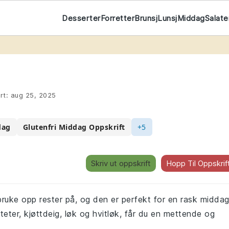
Desserter
Forretter
Brunsj
Lunsj
Middag
Salate
rt:
aug 25, 2025
dag
Glutenfri Middag Oppskrift
+5
Skriv ut oppskrift
Hopp Til Oppskrif
ruke opp rester på, og den er perfekt for en rask middag
ter, kjøttdeig, løk og hvitløk, får du en mettende og