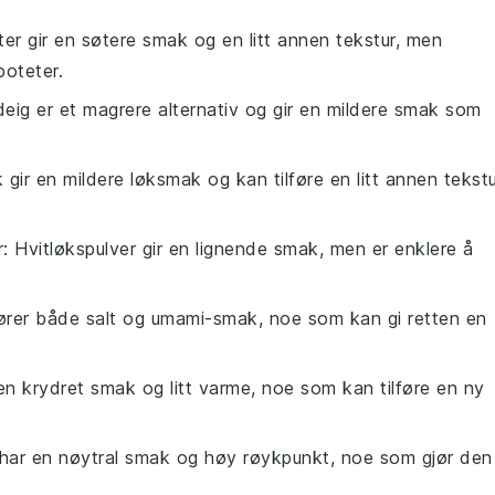
ter gir en søtere smak og en litt annen tekstur, men
poteter.
gdeig er et magrere alternativ og gir en mildere smak som
k gir en mildere løksmak og kan tilføre en litt annen tekst
r
: Hvitløkspulver gir en lignende smak, men er enklere å
fører både salt og umami-smak, noe som kan gi retten en
ir en krydret smak og litt varme, noe som kan tilføre en ny
 har en nøytral smak og høy røykpunkt, noe som gjør den