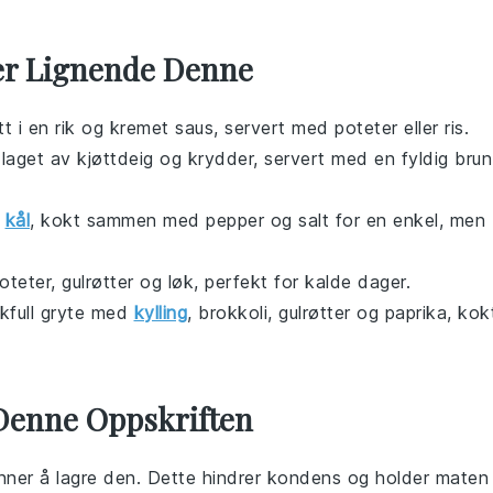
ter Lignende Denne
tt
i en rik og kremet saus, servert med
poteter
eller
ris
.
laget av
kjøttdeig
og
krydder
, servert med en fyldig brun
g
kål
, kokt sammen med
pepper
og
salt
for en enkel, men
oteter
,
gulrøtter
og
løk
, perfekt for kalde dager.
kfull gryte med
kylling
,
brokkoli
,
gulrøtter
og
paprika
, kokt
Denne Oppskriften
nner å lagre den. Dette hindrer kondens og holder maten