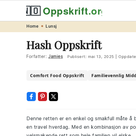
🇳🇴
Oppskrift
.org
Skip
Skip
Skip
Skip
Home
Lunsj
to
to
to
to
Hash Oppskrift
primary
main
primary
footer
navigation
content
sidebar
Forfatter:
Jamies
Publisert:
mai 13, 2025
|
Oppdate
Comfort Food Oppskrift
Familievennlig Mid
Denne retten er en enkel og smakfull måte å b
en travel hverdag. Med en kombinasjon av pote
velsmakende rett som hele familien vil elske.