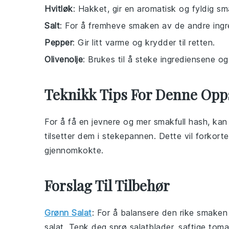
Hvitløk
: Hakket, gir en aromatisk og fyldig sm
Salt
: For å fremheve smaken av de andre ingr
Pepper
: Gir litt varme og krydder til retten.
Olivenolje
: Brukes til å steke ingrediensene og 
Teknikk Tips For Denne Opp
For å få en jevnere og mer smakfull
hash
, ka
tilsetter dem i
stekepannen
. Dette vil forkort
gjennomkokte.
Forslag Til Tilbehør
Grønn Salat
: For å balansere den rike smake
salat
. Tenk deg sprø
salatblader
, saftige
toma