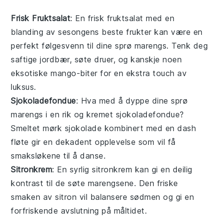
Frisk Fruktsalat
: En
frisk fruktsalat
med en
blanding av sesongens beste
frukter
kan være en
perfekt følgesvenn til dine sprø marengs. Tenk deg
saftige
jordbær
, søte
druer
, og kanskje noen
eksotiske
mango
-biter for en ekstra touch av
luksus.
Sjokoladefondue
: Hva med å dyppe dine sprø
marengs i en rik og kremet
sjokoladefondue
?
Smeltet
mørk sjokolade
kombinert med en dash
fløte
gir en dekadent opplevelse som vil få
smaksløkene til å danse.
Sitronkrem
: En syrlig
sitronkrem
kan gi en deilig
kontrast til de søte marengsene. Den friske
smaken av
sitron
vil balansere sødmen og gi en
forfriskende avslutning på måltidet.