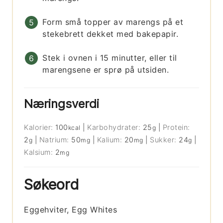
Form små topper av marengs på et
stekebrett dekket med bakepapir.
Stek i ovnen i 15 minutter, eller til
marengsene er sprø på utsiden.
Næringsverdi
Kalorier:
100
|
Karbohydrater:
25
|
Protein:
kcal
g
2
|
Natrium:
50
|
Kalium:
20
|
Sukker:
24
|
g
mg
mg
g
Kalsium:
2
mg
Søkeord
Eggehviter, Egg Whites