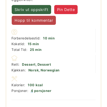
Skriv ut oppskrift
Pin Dette
Hopp til kommentar
minutter
Forberedelsestid:
10
min
minutter
Koketid:
15
min
minutter
Total Tid:
25
min
Rett:
Dessert, Dessert
Kjøkken:
Norsk, Norwegian
Kalorier:
100
kcal
Porsjoner:
4
porsjoner