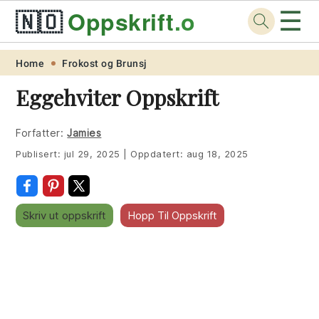
☰
🇳🇴
Oppskrift
.org
Skip
Skip
Skip
Skip
Home
Frokost og Brunsj
to
to
to
to
Eggehviter Oppskrift
primary
main
primary
footer
navigation
content
sidebar
Forfatter:
Jamies
Publisert:
jul 29, 2025
|
Oppdatert:
aug 18, 2025
Skriv ut oppskrift
Hopp Til Oppskrift