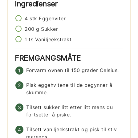
Ingredienser
4
stk
Eggehviter
200
g
Sukker
1
ts
Vaniljeekstrakt
FREMGANGSMÅTE
Forvarm ovnen til 150 grader Celsius.
Pisk eggehvitene til de begynner å
skumme.
Tilsett sukker litt etter litt mens du
fortsetter å piske.
Tilsett vaniljeekstrakt og pisk til stiv
marengs.