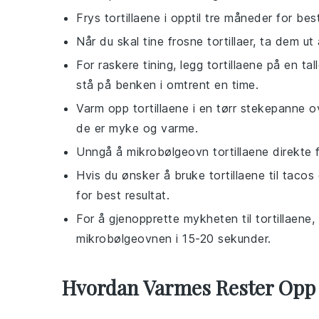
Frys
tortillaene
i opptil tre måneder for best
Når du skal tine frosne
tortillaer
, ta dem ut 
For raskere tining, legg
tortillaene
på en tal
stå på benken i omtrent en time.
Varm opp
tortillaene
i en tørr stekepanne ov
de er myke og varme.
Unngå å mikrobølgeovn
tortillaene
direkte 
Hvis du ønsker å bruke
tortillaene
til
tacos
for best resultat.
For å gjenopprette mykheten til
tortillaene
,
mikrobølgeovnen i 15-20 sekunder.
Hvordan Varmes Rester Opp