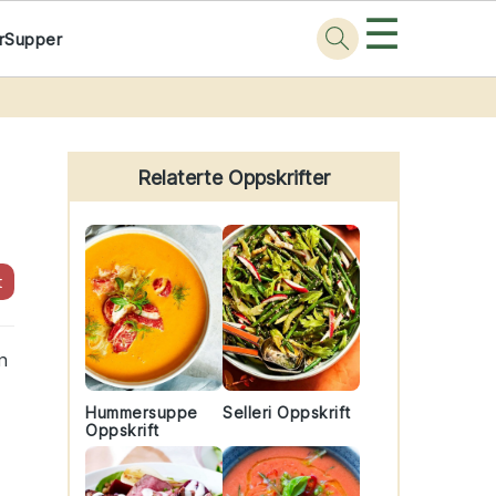
☰
r
Supper
Primary
Sidebar
Relaterte Oppskrifter
t
n
Hummersuppe
Selleri Oppskrift
Oppskrift