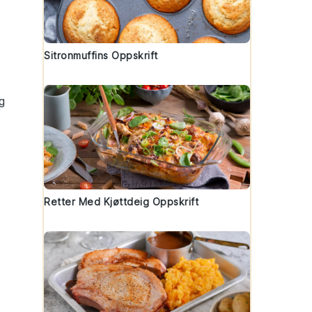
Sitronmuffins Oppskrift
g
Retter Med Kjøttdeig Oppskrift