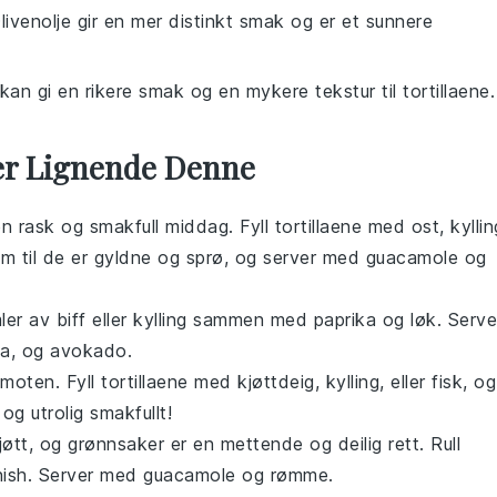
Olivenolje gir en mer distinkt smak og er et sunnere
kan gi en rikere smak og en mykere tekstur til tortillaene.
ter Lignende Denne
en rask og smakfull middag. Fyll
tortillaene
med
ost
,
kyllin
em til de er gyldne og sprø, og server med
guacamole
og
mler av
biff
eller
kylling
sammen med
paprika
og
løk
. Serve
sa
, og
avokado
.
 moten. Fyll
tortillaene
med
kjøttdeig
,
kylling
, eller
fisk
, og
 og utrolig smakfullt!
jøtt
, og
grønnsaker
er en mettende og deilig rett. Rull
inish. Server med
guacamole
og
rømme
.