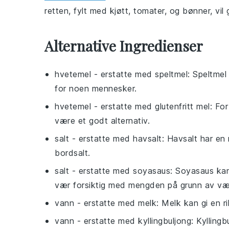
retten, fylt med
kjøtt
,
tomater
, og
bønner
, vil
Alternative Ingredienser
hvetemel
- erstatte med
speltmel
: Speltmel
for noen mennesker.
hvetemel
- erstatte med
glutenfritt mel
: Fo
være et godt alternativ.
salt
- erstatte med
havsalt
: Havsalt har en
bordsalt.
salt
- erstatte med
soyasaus
: Soyasaus ka
vær forsiktig med mengden på grunn av væ
vann
- erstatte med
melk
: Melk kan gi en r
vann
- erstatte med
kyllingbuljong
: Kyllingb