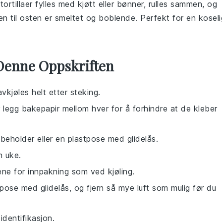
r
tortillaer
fylles med
kjøtt
eller
bønner
, rulles sammen, og
en til osten er smeltet og boblende. Perfekt for en koseli
Denne Oppskriften
vkjøles helt etter steking.
ler legg bakepapir mellom hver for å forhindre at de kleber
t beholder eller en plastpose med glidelås.
n uke.
ene for innpakning som ved kjøling.
pose med glidelås, og fjern så mye luft som mulig før du
dentifikasjon.