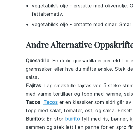
vegetabilsk olje
- erstatte med
olivenolje
: 
fettalternativ.
vegetabilsk olje
- erstatte med
smør
: Smør 
Andre Alternative Oppskrif
Quesadilla
: En deilig
quesadilla
er perfekt for 
grønnsaker
, eller hva du måtte ønske. Stek d
salsa
.
Fajitas
: Lag smakfulle
fajitas
ved å steke stri
med varme
tortillaer
og topp med
rømme
,
sal
Tacos
:
Tacos
er en klassiker som aldri går av
topp med
salat
,
tomater
,
ost
, og
salsa
. Enkelt
Burritos
: En stor
burrito
fylt med
ris
,
bønner
,
k
sammen og stek lett i en panne for en sprø f