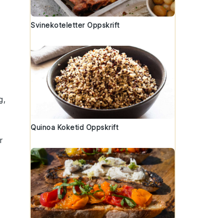
Svinekoteletter Oppskrift
g
,
Quinoa Koketid Oppskrift
r