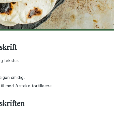
skrift
og tekstur.
eigen smidig.
til med å steke tortillaene.
skriften