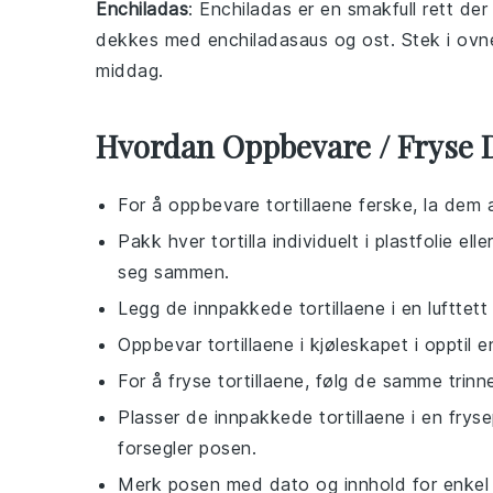
Enchiladas
: Enchiladas er en smakfull rett de
dekkes med
enchiladasaus
og
ost
. Stek i ovn
middag.
Hvordan Oppbevare / Fryse 
For å oppbevare
tortillaene
ferske, la dem a
Pakk hver
tortilla
individuelt i plastfolie el
seg sammen.
Legg de innpakkede
tortillaene
i en lufttet
Oppbevar
tortillaene
i kjøleskapet i opptil e
For å fryse
tortillaene
, følg de samme trinn
Plasser de innpakkede
tortillaene
i en fryse
forsegler posen.
Merk posen med dato og innhold for enkel i