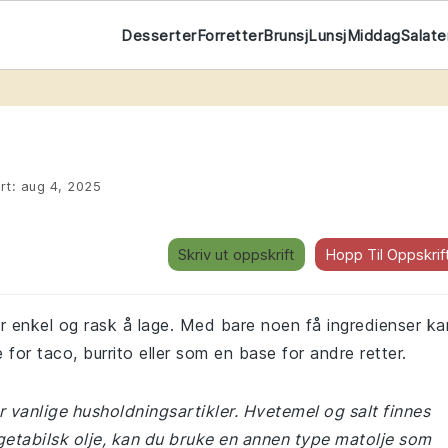
Desserter
Forretter
Brunsj
Lunsj
Middag
Salate
rt:
aug 4, 2025
Skriv ut oppskrift
Hopp Til Oppskrif
r enkel og rask å lage. Med bare noen få ingredienser ka
 for taco, burrito eller som en base for andre retter.
r vanlige husholdningsartikler. Hvetemel og salt finnes
egetabilsk olje, kan du bruke en annen type matolje som