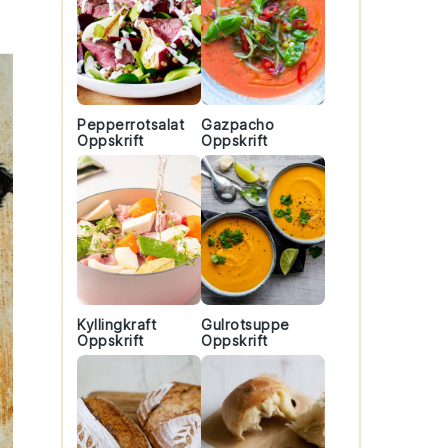
Pepperrotsalat
Gazpacho
Oppskrift
Oppskrift
Kyllingkraft
Gulrotsuppe
Oppskrift
Oppskrift