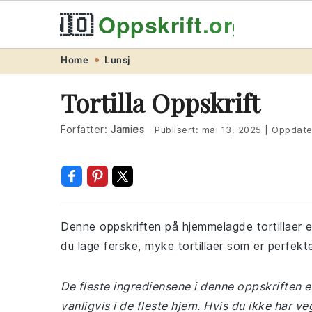
🇳🇴
Oppskrift
.org
Skip
Skip
Skip
Skip
Home
Lunsj
to
to
to
to
Tortilla Oppskrift
primary
main
primary
footer
navigation
content
sidebar
Forfatter:
Jamies
Publisert:
mai 13, 2025
|
Oppdate
Denne oppskriften på hjemmelagde tortillaer e
du lage ferske, myke tortillaer som er perfekte
De fleste ingrediensene i denne oppskriften e
vanligvis i de fleste hjem. Hvis du ikke har v