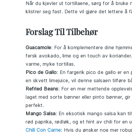
Når du kjevler ut
tortillaene
, sørg for å bruke
klistrer seg fast. Dette vil gjøre det lettere å
Forslag Til Tilbehør
Guacamole
: For å komplementere dine hjem
fersk
avokado
,
lime
og en touch av
koriander
varme, myke
tortillas
.
Pico de Gallo
: En fargerik
pico de gallo
er en 
en skvett
limejuice
, vil denne salsaen tilføre 
Refried Beans
: For en mer mettende opplevel
laget med
sorte bønner
eller
pinto bønner
, gi
perfekt.
Mango Salsa
: En eksotisk
mango salsa
kan ti
rød paprika
,
rødløk
, og et hint av
chili
for en 
Chili Con Carne
: Hvis du ønsker noe mer robu