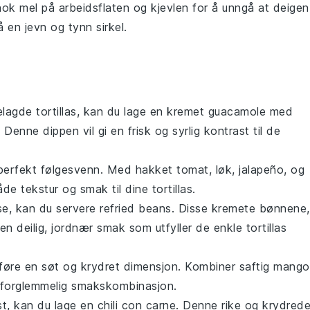
 nok
mel
på arbeidsflaten og kjevlen for å unngå at deigen
 få en jevn og tynn
sirkel
.
melagde
tortillas
, kan du lage en kremet
guacamole
med
. Denne dippen vil gi en frisk og syrlig kontrast til de
perfekt følgesvenn. Med hakket
tomat
,
løk
,
jalapeño
, og
både tekstur og smak til dine
tortillas
.
se, kan du servere
refried beans
. Disse kremete bønnene,
r en deilig, jordnær smak som utfyller de enkle
tortillas
lføre en søt og krydret dimensjon. Kombiner saftig
mango
uforglemmelig smakskombinasjon.
st, kan du lage en
chili con carne
. Denne rike og krydred