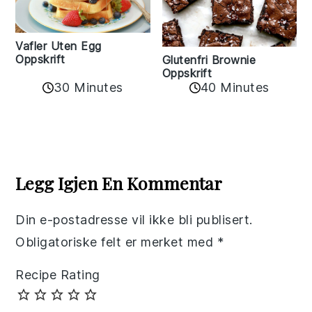
Vafler Uten Egg
Oppskrift
Glutenfri Brownie
Oppskrift
30 Minutes
40 Minutes
Reader
Interactions
Legg Igjen En Kommentar
Din e-postadresse vil ikke bli publisert.
Obligatoriske felt er merket med
*
Recipe Rating