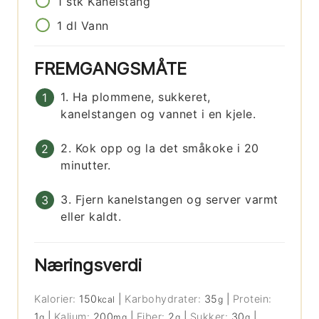
1
stk
Kanelstang
1
dl
Vann
FREMGANGSMÅTE
1. Ha plommene, sukkeret,
kanelstangen og vannet i en kjele.
2. Kok opp og la det småkoke i 20
minutter.
3. Fjern kanelstangen og server varmt
eller kaldt.
Næringsverdi
Kalorier:
150
|
Karbohydrater:
35
|
Protein:
kcal
g
1
|
Kalium:
200
|
Fiber:
2
|
Sukker:
30
|
g
mg
g
g