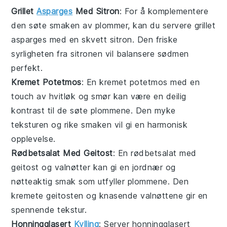
Grillet
Asparges
Med Sitron
: For å komplementere
den søte smaken av
plommer
, kan du servere
grillet
asparges
med en skvett
sitron
. Den friske
syrligheten fra sitronen vil balansere sødmen
perfekt.
Kremet Potetmos
: En
kremet potetmos
med en
touch av
hvitløk
og
smør
kan være en deilig
kontrast til de søte
plommene
. Den myke
teksturen og rike smaken vil gi en harmonisk
opplevelse.
Rødbetsalat Med Geitost
: En
rødbetsalat
med
geitost
og
valnøtter
kan gi en jordnær og
nøtteaktig smak som utfyller
plommene
. Den
kremete geitosten og knasende valnøttene gir en
spennende tekstur.
Honningglasert
Kylling
: Server
honningglasert