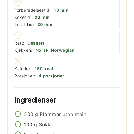
minutter
Forberedelsestid:
10
min
minutter
Koketid:
20
min
minutter
Total Tid:
30
min
Rett:
Dessert
Kjøkken:
Norsk, Norwegian
Kalorier:
150
kcal
Porsjoner:
4
porsjoner
Ingredienser
500
g
Plommer
uten stein
100
g
Sukker