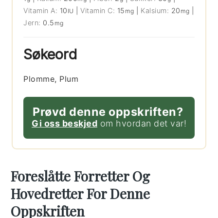
Vitamin A:
10
|
Vitamin C:
15
|
Kalsium:
20
|
IU
mg
mg
Jern:
0.5
mg
Søkeord
Plomme, Plum
Prøvd denne oppskriften?
Gi oss beskjed
om hvordan det var!
Foreslåtte Forretter Og
Hovedretter For Denne
Oppskriften