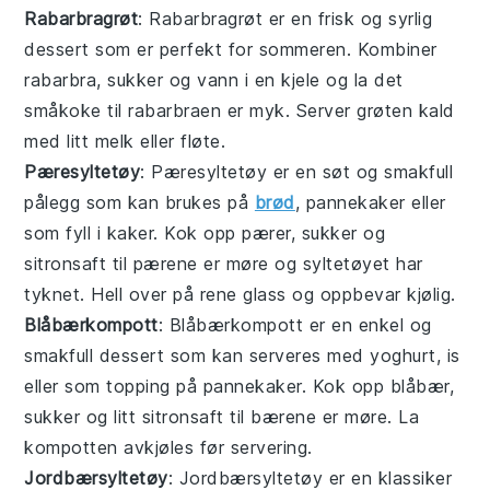
Rabarbragrøt
: Rabarbragrøt er en frisk og syrlig
dessert som er perfekt for sommeren. Kombiner
rabarbra, sukker og vann i en kjele og la det
småkoke til rabarbraen er myk. Server grøten kald
med litt melk eller fløte.
Pæresyltetøy
: Pæresyltetøy er en søt og smakfull
pålegg som kan brukes på
brød
, pannekaker eller
som fyll i kaker. Kok opp pærer, sukker og
sitronsaft til pærene er møre og syltetøyet har
tyknet. Hell over på rene glass og oppbevar kjølig.
Blåbærkompott
: Blåbærkompott er en enkel og
smakfull dessert som kan serveres med yoghurt, is
eller som topping på pannekaker. Kok opp blåbær,
sukker og litt sitronsaft til bærene er møre. La
kompotten avkjøles før servering.
Jordbærsyltetøy
: Jordbærsyltetøy er en klassiker