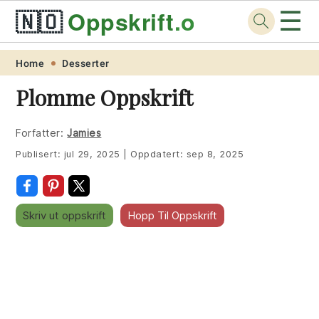
☰
🇳🇴
Oppskrift
.org
Skip
Skip
Skip
Skip
Home
Desserter
to
to
to
to
Plomme Oppskrift
primary
main
primary
footer
navigation
content
sidebar
Forfatter:
Jamies
Publisert:
jul 29, 2025
|
Oppdatert:
sep 8, 2025
Skriv ut oppskrift
Hopp Til Oppskrift