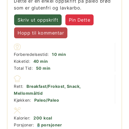
Dette er en enkel oppskrift på paleo brød
som er glutenfri og lavkarbo.
Skriv ut oppskrift
Pin Dette
Hopp til kommentar
minutter
Forberedelsestid:
10
min
minutter
Koketid:
40
min
minutter
Total Tid:
50
min
Rett:
Breakfast/Frokost, Snack,
Mellommåltid
Kjøkken:
Paleo/Paleo
Kalorier:
200
kcal
Porsjoner:
8
porsjoner