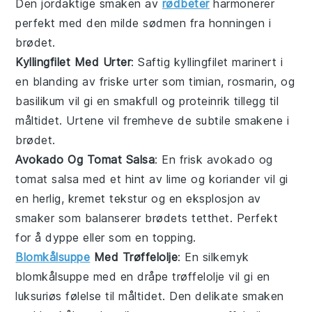
Den jordaktige smaken av
rødbeter
harmonerer
perfekt med den milde sødmen fra honningen i
brødet.
Kyllingfilet Med Urter
: Saftig
kyllingfilet
marinert i
en blanding av friske
urter
som
timian
,
rosmarin
, og
basilikum
vil gi en smakfull og proteinrik tillegg til
måltidet. Urtene vil fremheve de subtile smakene i
brødet.
Avokado Og Tomat Salsa
: En frisk
avokado
og
tomat salsa
med et hint av
lime
og
koriander
vil gi
en herlig, kremet tekstur og en eksplosjon av
smaker som balanserer brødets tetthet. Perfekt
for å dyppe eller som en topping.
Blomkålsuppe
Med Trøffelolje
: En silkemyk
blomkålsuppe
med en dråpe
trøffelolje
vil gi en
luksuriøs følelse til måltidet. Den delikate smaken