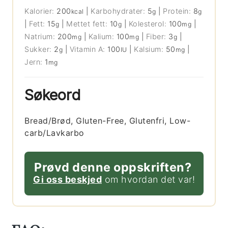
Kalorier:
200
|
Karbohydrater:
5
|
Protein:
8
kcal
g
g
|
Fett:
15
|
Mettet fett:
10
|
Kolesterol:
100
|
g
g
mg
Natrium:
200
|
Kalium:
100
|
Fiber:
3
|
mg
mg
g
Sukker:
2
|
Vitamin A:
100
|
Kalsium:
50
|
g
IU
mg
Jern:
1
mg
Søkeord
Bread/Brød, Gluten-Free, Glutenfri, Low-
carb/Lavkarbo
Prøvd denne oppskriften?
Gi oss beskjed
om hvordan det var!