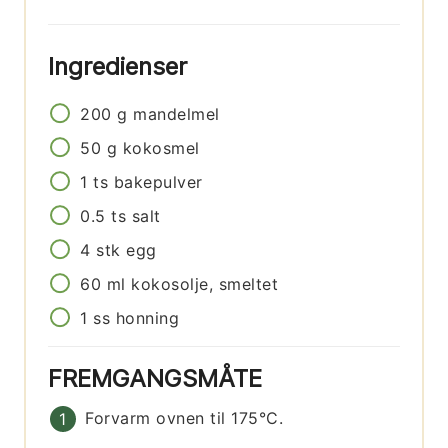
Ingredienser
200
g
mandelmel
50
g
kokosmel
1
ts
bakepulver
0.5
ts
salt
4
stk
egg
60
ml
kokosolje, smeltet
1
ss
honning
FREMGANGSMÅTE
Forvarm ovnen til 175°C.