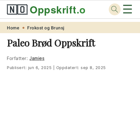
☰
🇳🇴
Oppskrift
.org
Skip
Skip
Skip
Skip
Home
Frokost og Brunsj
to
to
to
to
Paleo Brød Oppskrift
primary
main
primary
footer
navigation
content
sidebar
Forfatter:
Jamies
Publisert:
jun 6, 2025
|
Oppdatert:
sep 8, 2025