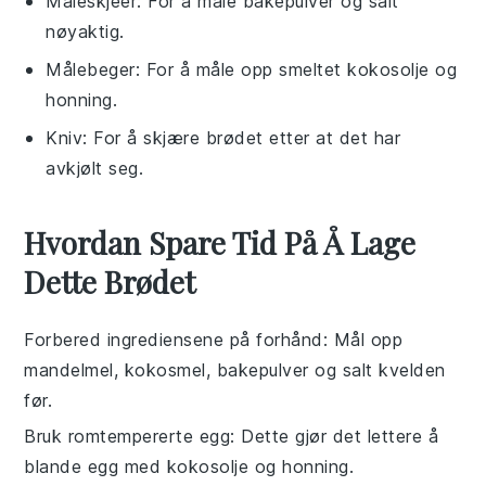
Måleskjeer
: For å måle bakepulver og salt
nøyaktig.
Målebeger
: For å måle opp smeltet kokosolje og
honning.
Kniv
: For å skjære brødet etter at det har
avkjølt seg.
Hvordan Spare Tid På Å Lage
Dette Brødet
Forbered ingrediensene på forhånd
: Mål opp
mandelmel
,
kokosmel
,
bakepulver
og
salt
kvelden
før.
Bruk romtempererte egg
: Dette gjør det lettere å
blande
egg
med
kokosolje
og
honning
.