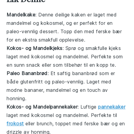
Mandelkake
: Denne deilige
kaken
er laget med
mandelmel
og
kokosmel
, og er perfekt for en
paleo
-vennlig dessert. Topp den med ferske
bær
for en ekstra smakfull opplevelse.
Kokos- og Mandelkjeks
: Sprø og smakfulle
kjeks
laget med
kokosmel
og
mandelmel
. Perfekte som
en sunn
snack
eller som tilbehør til en kopp
te
.
Paleo Bananbrød
: Et saftig
bananbrød
som er
både glutenfritt og
paleo
-vennlig. Laget med
modne
bananer
,
mandelmel
og en touch av
honning
.
Kokos- og Mandelpannekaker
: Luftige
pannekaker
laget med
kokosmel
og
mandelmel
. Perfekte til
frokost
eller brunch, toppet med ferske
bær
og en
drizzle av
honning
.