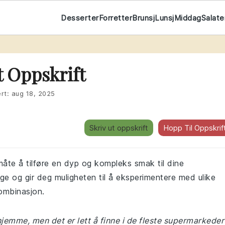
Desserter
Forretter
Brunsj
Lunsj
Middag
Salate
 Oppskrift
rt:
aug 18, 2025
Skriv ut oppskrift
Hopp Til Oppskrif
måte å tilføre en dyp og kompleks smak til dine
lge og gir deg muligheten til å eksperimentere med ulike
kombinasjon.
hjemme, men det er lett å finne i de fleste supermarkeder