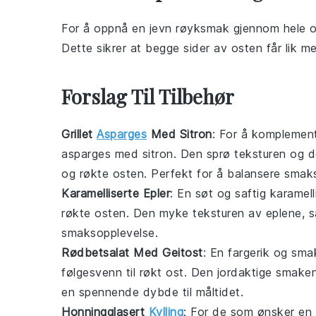
For å oppnå en jevn røyksmak gjennom hele
o
Dette sikrer at begge sider av
osten
får lik 
Forslag Til Tilbehør
Grillet
Asparges
Med Sitron
: For å komplement
asparges
med sitron. Den sprø teksturen og den 
og røkte osten. Perfekt for å balansere smak
Karamelliserte Epler
: En søt og saftig
karamell
røkte osten. Den myke teksturen av eplene, s
smaksopplevelse.
Rødbetsalat Med Geitost
: En fargerik og sma
følgesvenn til røkt ost. Den jordaktige smak
en spennende dybde til måltidet.
Honningglasert
Kylling
: For de som ønsker en