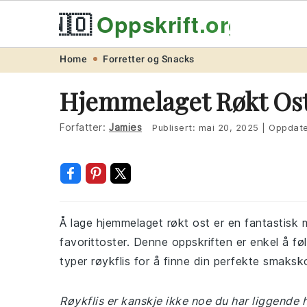
🇳🇴
Oppskrift
.org
Skip
Skip
Skip
Skip
Home
Forretter og Snacks
to
to
to
to
Hjemmelaget Røkt Ost
primary
main
primary
footer
navigation
content
sidebar
Forfatter:
Jamies
Publisert:
mai 20, 2025
|
Oppdate
Å lage hjemmelaget røkt ost er en fantastisk 
favorittoster. Denne oppskriften er enkel å fø
typer røykflis for å finne din perfekte smaks
Røykflis er kanskje ikke noe du har liggende 