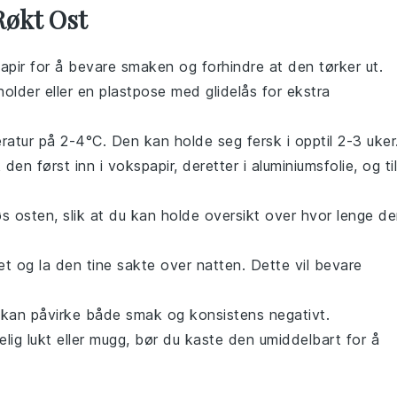
Røkt Ost
papir for å bevare smaken og forhindre at den tørker ut.
holder eller en plastpose med glidelås for ekstra
atur på 2-4°C. Den kan holde seg fersk i opptil 2-3 uker
 den først inn i vokspapir, deretter i aluminiumsfolie, og til
øs
osten
, slik at du kan holde oversikt over hvor lenge d
pet og la den tine sakte over natten. Dette vil bevare
 kan påvirke både smak og konsistens negativt.
lig lukt eller mugg, bør du kaste den umiddelbart for å