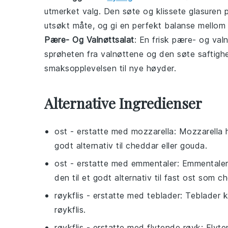
utmerket valg. Den søte og klissete glasuren 
utsøkt måte, og gi en perfekt balanse mellom 
Pære- Og Valnøttsalat
: En frisk
pære- og valn
sprøheten fra valnøttene og den søte saftigh
smaksopplevelsen til nye høyder.
Alternative Ingredienser
ost
- erstatte med
mozzarella
: Mozzarella 
godt alternativ til cheddar eller gouda.
ost
- erstatte med
emmentaler
: Emmentaler
den til et godt alternativ til fast ost som c
røykflis
- erstatte med
teblader
: Teblader k
røykflis.
røykflis
- erstatte med
flytende røyk
: Flyt