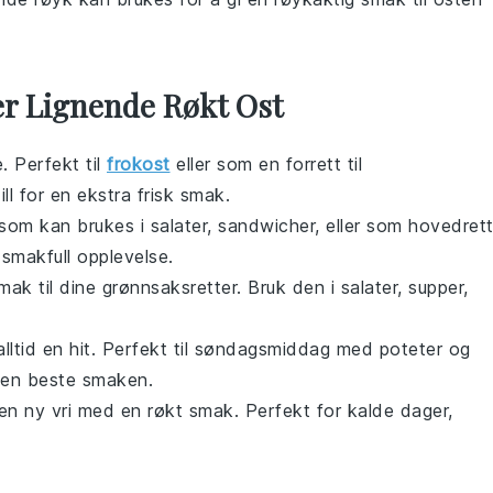
er Lignende Røkt Ost
 Perfekt til
frokost
eller som en
forrett
til
ill
for en ekstra frisk smak.
som kan brukes i
salater
,
sandwicher
, eller som hovedrett
smakfull opplevelse.
mak til dine
grønnsaksretter
. Bruk den i
salater
,
supper
,
lltid en hit. Perfekt til
søndagsmiddag
med
poteter
og
 den beste smaken.
en ny vri med en røkt smak. Perfekt for kalde dager,