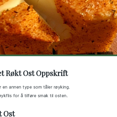
t Røkt Ost Oppskrift
r en annen type som tåler røyking.
ykflis for å tilføre smak til osten.
t Ost