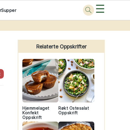
☰
r
Supper
Primary
Sidebar
Relaterte Oppskrifter
t
Hjemmelaget
Røkt Ostesalat
Konfekt
Oppskrift
Oppskrift