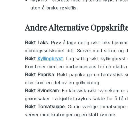
uten å bruke røykflis.
Andre Alternative Oppskrift
Røkt Laks
: Prøv å lage deilig
røkt laks
hjemme.
middagsselskapet ditt. Server med
sitron
og
d
Røkt
Kyllingbryst
: Lag saftig
røkt kyllingbryst
Kombiner med en
barbecuesaus
for en ekstra 
Røkt Paprika
: Røkt
paprika
gir en fantastisk s
eller som en del av en
grillmiddag
.
Røkt Svinekam
: En klassisk
røkt svinekam
er a
grønnsaker
. La kjøttet røykes sakte for å få
Røkt Tomatsuppe
: Gi din vanlige
tomatsuppe
server med
krutonger
og en klatt
rømme
.