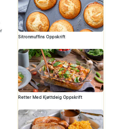
n
r
Sitronmuffins Oppskrift
Retter Med Kjøttdeig Oppskrift