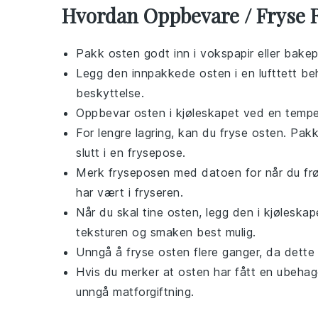
Hvordan Oppbevare / Fryse 
Pakk
osten
godt inn i vokspapir eller bake
Legg den innpakkede
osten
i en lufttett be
beskyttelse.
Oppbevar
osten
i kjøleskapet ved en temper
For lengre lagring, kan du fryse
osten
. Pakk
slutt i en frysepose.
Merk fryseposen med datoen for når du fr
har vært i fryseren.
Når du skal tine
osten
, legg den i kjøleska
teksturen og smaken best mulig.
Unngå å fryse
osten
flere ganger, da dette
Hvis du merker at
osten
har fått en ubehage
unngå matforgiftning.