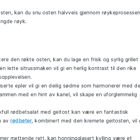
sten
, kan du snu
osten
halvveis gjennom røykeprosessen
mengde
røyk
.
ere den røkte osten, kan du lage en frisk og syrlig
grillet
lette sitrussmaken vil gi en herlig kontrast til den rike
sopplevelsen.
iserte epler
vil gi en deilig sødme som harmonerer med d
ammen med en hint av kanel, vil skape en uforglemmelig
kfull
rødbetsalat
med geitost kan være en fantastisk
en av
rødbeter
, kombinert med den kremete geitosten, vil 
 mer mettende rett, kan
honningglasert kylling
være et