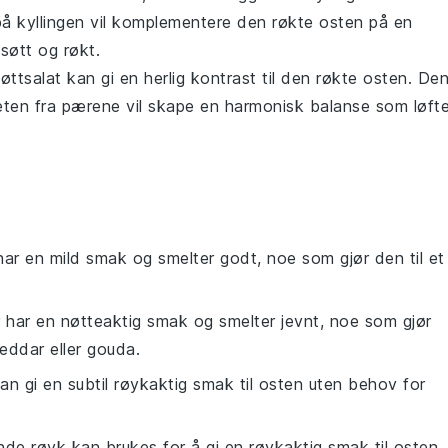
på kyllingen vil komplementere den røkte osten på en
søtt og røkt.
øttsalat
kan gi en herlig kontrast til den røkte osten. De
eten fra pærene vil skape en harmonisk balanse som løfte
har en mild smak og smelter godt, noe som gjør den til et
 har en nøtteaktig smak og smelter jevnt, noe som gjør
heddar eller gouda.
an gi en subtil røykaktig smak til osten uten behov for
ende røyk kan brukes for å gi en røykaktig smak til osten