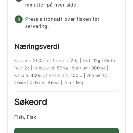
minutter på hver side.
Press sitronsaft over fisken før
servering.
Næringsverdi
Kalorier:
200
|
Protein:
20
|
Fett:
12
|
Mettet
kcal
g
g
fett:
2
|
Kolesterol:
50
|
Natrium:
300
|
g
mg
mg
Kalium:
400
|
Vitamin A:
100
|
Vitamin C:
mg
IU
20
|
Kalsium:
50
|
Jern:
1
mg
mg
mg
Søkeord
Fish, Fisk