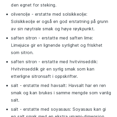
den egnet for steking.
olivenolje
- erstatte med
solsikkeolje
:
Solsikkeolje er også en god erstatning på grunn
av sin nøytrale smak og høye røykpunkt.
saften sitron
- erstatte med
saften lime
:
Limejuice gir en lignende syrlighet og friskhet
som sitron.
saften sitron
- erstatte med
hvitvinseddik
:
Hvitvinseddik gir en syrlig smak som kan
etterligne sitronsaft i oppskrifter.
salt
- erstatte med
havsalt
: Havsalt har en ren
smak og kan brukes i samme mengde som vanlig
salt.
salt
- erstatte med
soyasaus
: Soyasaus kan gi
en salt smak med en ekstra umami-dimensjon,