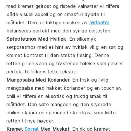
med kremet
geitost
og ristede
valnøtter
vil tilføre
både visuell appell og en smakfull dybde til
måltidet. Den jordaktige smaken av
rødbeter
balanseres perfekt med den syrlige
geitosten
.
Søtpotetmos Med Hvitløk
: En silkemyk
søtpotetmos
med et hint av
hvitløk
vil gi en søt og
kremet kontrast til den stekte
fjesing
. Denne
retten gir en varm og trøstende følelse som passer
perfekt til fiskens lette tekstur.
Mangosalsa Med Koriander
: En frisk og livlig
mangosalsa
med hakket
koriander
og en touch av
chili
vil tilføre en eksotisk og fruktig smak til
måltidet. Den søte
mangoen
og den krydrede
chilien
skaper en spennende kontrast som løfter
retten til nye høyder.
Kremet
Spinat
Med Muskat
: En rik og
kremet