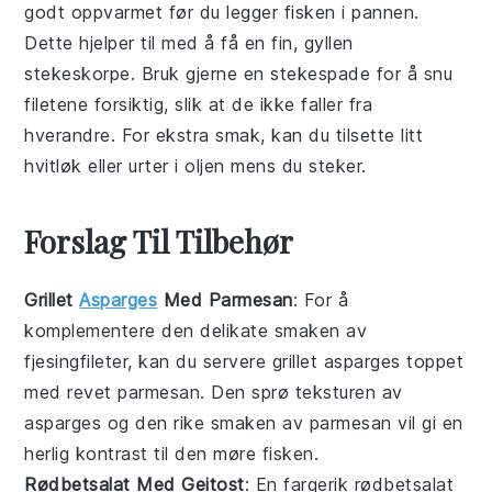
godt oppvarmet før du legger fisken i pannen.
Dette hjelper til med å få en fin, gyllen
stekeskorpe. Bruk gjerne en
stekespade
for å snu
filetene forsiktig, slik at de ikke faller fra
hverandre. For ekstra smak, kan du tilsette litt
hvitløk
eller
urter
i oljen mens du steker.
Forslag Til Tilbehør
Grillet
Asparges
Med Parmesan
: For å
komplementere den delikate smaken av
fjesingfileter
, kan du servere
grillet asparges
toppet
med revet
parmesan
. Den sprø teksturen av
asparges
og den rike smaken av
parmesan
vil gi en
herlig kontrast til den møre fisken.
Rødbetsalat Med Geitost
: En fargerik
rødbetsalat