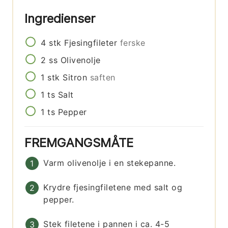
Ingredienser
4
stk
Fjesingfileter
ferske
2
ss
Olivenolje
1
stk
Sitron
saften
1
ts
Salt
1
ts
Pepper
FREMGANGSMÅTE
Varm olivenolje i en stekepanne.
Krydre fjesingfiletene med salt og
pepper.
Stek filetene i pannen i ca. 4-5