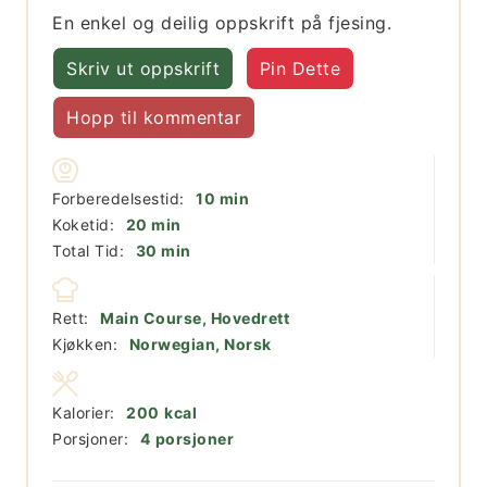
En enkel og deilig oppskrift på fjesing.
Skriv ut oppskrift
Pin Dette
Hopp til kommentar
minutter
Forberedelsestid:
10
min
minutter
Koketid:
20
min
minutter
Total Tid:
30
min
Rett:
Main Course, Hovedrett
Kjøkken:
Norwegian, Norsk
Kalorier:
200
kcal
Porsjoner:
4
porsjoner