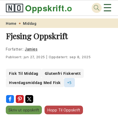
☰
🇳🇴
Oppskrift
.org
Skip
Skip
Skip
Skip
Home
Middag
to
to
to
to
Fjesing Oppskrift
primary
main
primary
footer
navigation
content
sidebar
Forfatter:
Jamies
Publisert:
jun 27, 2025
|
Oppdatert:
sep 8, 2025
Fisk Til Middag
Glutenfri Fiskerett
Hverdagsmiddag Med Fisk
+5
Skriv ut oppskrift
Hopp Til Oppskrift