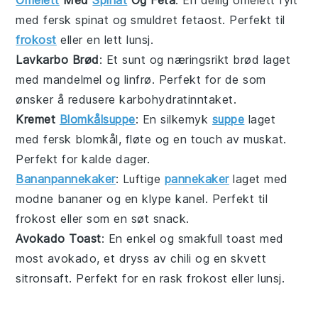
med fersk
spinat
og smuldret
fetaost
. Perfekt til
frokost
eller en lett lunsj.
Lavkarbo Brød
: Et sunt og næringsrikt
brød
laget
med mandelmel og linfrø. Perfekt for de som
ønsker å redusere karbohydratinntaket.
Kremet
Blomkålsuppe
: En silkemyk
suppe
laget
med fersk
blomkål
,
fløte
og en touch av muskat.
Perfekt for kalde dager.
Bananpannekaker
: Luftige
pannekaker
laget med
modne
bananer
og en klype kanel. Perfekt til
frokost eller som en søt snack.
Avokado Toast
: En enkel og smakfull
toast
med
most
avokado
, et dryss av
chili
og en skvett
sitronsaft. Perfekt for en rask frokost eller lunsj.