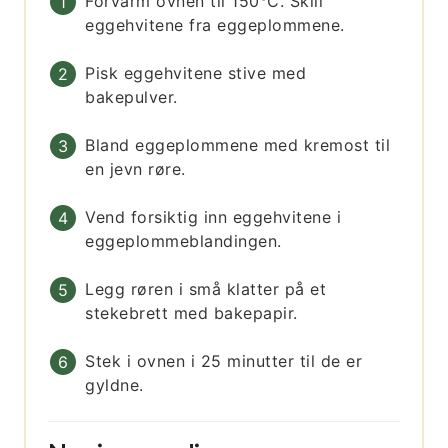
Forvarm ovnen til 150°C. Skill
eggehvitene fra eggeplommene.
Pisk eggehvitene stive med
bakepulver.
Bland eggeplommene med kremost til
en jevn røre.
Vend forsiktig inn eggehvitene i
eggeplommeblandingen.
Legg røren i små klatter på et
stekebrett med bakepapir.
Stek i ovnen i 25 minutter til de er
gyldne.