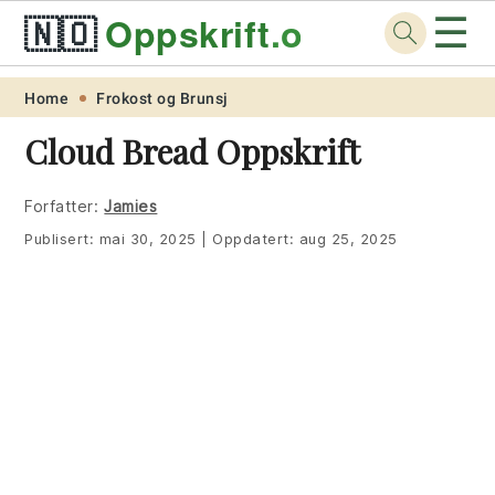
☰
🇳🇴
Oppskrift
.org
Skip
Skip
Skip
Skip
Home
Frokost og Brunsj
to
to
to
to
Cloud Bread Oppskrift
primary
main
primary
footer
navigation
content
sidebar
Forfatter:
Jamies
Publisert:
mai 30, 2025
|
Oppdatert:
aug 25, 2025