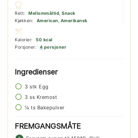
Rett:
Mellommåltid, Snack
Kjøkken:
American, Amerikansk
Kalorier:
50
kcal
Porsjoner:
4
porsjoner
Ingredienser
3
stk
Egg
3
ss
Kremost
¼
ts
Bakepulver
FREMGANGSMÅTE