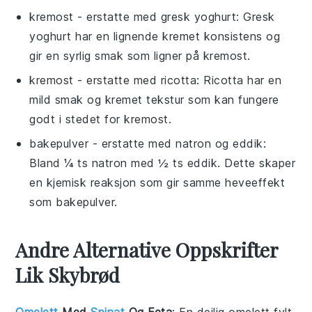
kremost
- erstatte med
gresk yoghurt
: Gresk
yoghurt har en lignende kremet konsistens og
gir en syrlig smak som ligner på kremost.
kremost
- erstatte med
ricotta
: Ricotta har en
mild smak og kremet tekstur som kan fungere
godt i stedet for kremost.
bakepulver
- erstatte med
natron og eddik
:
Bland ¼ ts natron med ½ ts eddik. Dette skaper
en kjemisk reaksjon som gir samme heveeffekt
som bakepulver.
Andre Alternative Oppskrifter
Lik Skybrød
Omelett
Med
Spinat
Og Feta
: En deilig
omelett
fylt