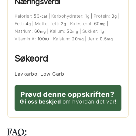
Næringsverdi
Kalorier:
50
|
Karbohydrater:
1
|
Protein:
3
|
kcal
g
g
Fett:
4
|
Mettet fett:
2
|
Kolesterol:
60
|
g
g
mg
Natrium:
60
|
Kalium:
50
|
Sukker:
1
|
mg
mg
g
Vitamin A:
100
|
Kalsium:
20
|
Jern:
0.5
IU
mg
mg
Søkeord
Lavkarbo, Low Carb
Prøvd denne oppskriften?
Gi oss beskjed
om hvordan det var!
FAQ: