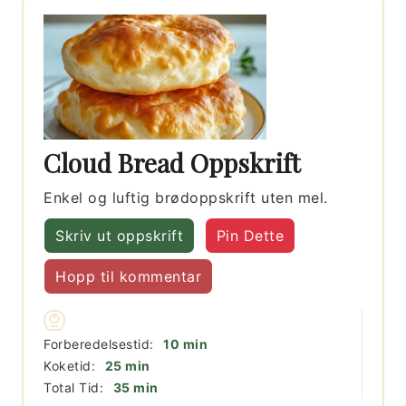
Cloud Bread Oppskrift
Enkel og luftig brødoppskrift uten mel.
Skriv ut oppskrift
Pin Dette
Hopp til kommentar
minutter
Forberedelsestid:
10
min
minutter
Koketid:
25
min
minutter
Total Tid:
35
min