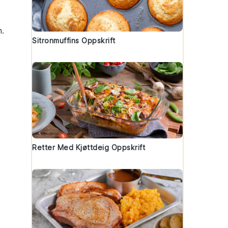
n.
Sitronmuffins Oppskrift
Retter Med Kjøttdeig Oppskrift