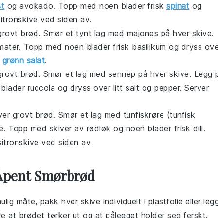
st
og avokado. Topp med noen blader frisk
spinat
og
sitronskive ved siden av.
r grovt brød. Smør et tynt lag med majones på hver skive.
ter. Topp med noen blader frisk basilikum og dryss ove
v
grønn salat
.
r grovt brød. Smør et lag med sennep på hver skive. Legg 
lader ruccola og dryss over litt salt og pepper. Server
iver grovt brød. Smør et lag med tunfiskrøre (tunfisk
 Topp med skiver av rødløk og noen blader frisk dill.
sitronskive ved siden av.
 Åpent Smørbrød
lig måte, pakk hver skive individuelt i plastfolie eller leg
dre at
brødet
tørker ut og at
pålegget
holder seg ferskt.