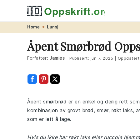
🇳🇴
Oppskrift
.org
Skip
Skip
Skip
Skip
Home
Lunsj
to
to
to
to
Åpent Smørbrød Opps
primary
main
primary
footer
navigation
content
sidebar
Forfatter:
Jamies
Publisert:
jun 7, 2025
|
Oppdatert
Åpent smørbrød er en enkel og deilig rett som
kombinasjon av grovt brød, smør, røkt laks, a
som er lett å lage.
Hvis du ikke har røkt laks eller ruccola hjemm