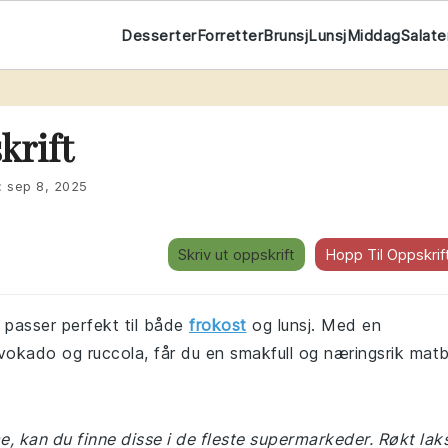
Desserter
Forretter
Brunsj
Lunsj
Middag
Salate
krift
:
sep 8, 2025
Skriv ut oppskrift
Hopp Til Oppskrif
 passer perfekt til både
frokost
og lunsj. Med en
vokado og ruccola, får du en smakfull og næringsrik matb
e, kan du finne disse i de fleste supermarkeder. Røkt lak