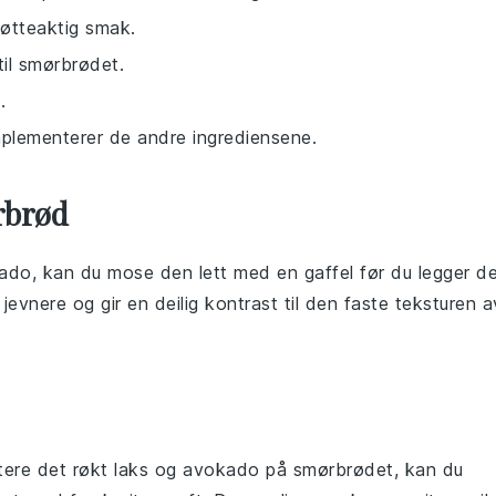
nøtteaktig smak.
til smørbrødet.
.
mplementerer de andre ingrediensene.
rbrød
ado
, kan du mose den lett med en gaffel før du legger d
jevnere og gir en deilig kontrast til den faste teksturen a
tere det
røkt laks
og
avokado
på smørbrødet, kan du