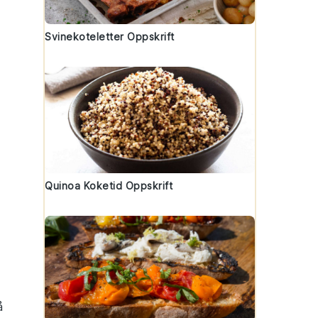
Svinekoteletter Oppskrift
Quinoa Koketid Oppskrift
å