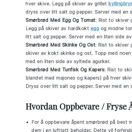
hver skive. Legg på skiver av grillet
kyllingbry
dryss over litt salt og pepper. Server med en 
Smørbrød Med Egg Og Tomat
: Rist to skive
Legg på skiver av hardkokt
egg
og modne toma
litt salt og pepper. Server med en liten side a
Smørbrød Med Skinke Og Ost
: Rist to skive
skiver av kokt skinke og ost. Topp med noen b
med en liten side av syltede agurker.
Smørbrød Med Tunfisk Og Kapers
: Rist to sk
blandet med majones og kapers) på hver skive.
Dryss over litt salt og pepper. Server med en 
Hvordan Oppbevare / Fryse
For å oppbevare
åpent smørbrød
på best mu
dem i en lufttett beholder. Dette vil forhin