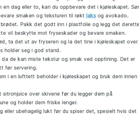
 en dag eller to, kan du oppbevare det i kjøleskapet. Sø
 bevare smaken og teksturen til
røkt
laks
og
avokado
.
brødet. Pakk det godt inn i plastfolie og legg det derett
Dette vil beskytte mot fryseskader og bevare smaken.
ød, ta det ut av fryseren og la det tine i kjøleskapet over
ks
holder seg i god stand.
 da de kan miste tekstur og smak ved opptining. Det er
t før servering.
m i en lufttett beholder i kjøleskapet og bruk dem innen
tt
sitronjuice
over skivene før du legger dem på
rune og holder dem friske lenger.
eller ubehagelig lukt før du spiser det, spesielt hvis det