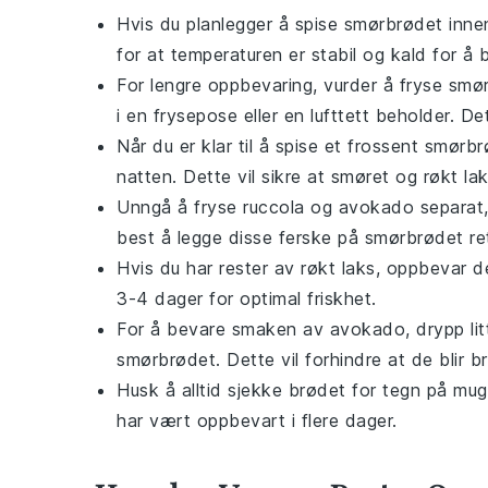
Hvis du planlegger å spise smørbrødet innen
for at temperaturen er stabil og kald for å
For lengre oppbevaring, vurder å fryse smør
i en frysepose eller en lufttett beholder. 
Når du er klar til å spise et frossent smørbr
natten. Dette vil sikre at
smøret
og
røkt la
Unngå å fryse
ruccola
og
avokado
separat,
best å legge disse ferske på smørbrødet ret
Hvis du har rester av
røkt laks
, oppbevar de
3-4 dager for optimal friskhet.
For å bevare smaken av
avokado
, drypp li
smørbrødet. Dette vil forhindre at de blir b
Husk å alltid sjekke
brødet
for tegn på mugg 
har vært oppbevart i flere dager.