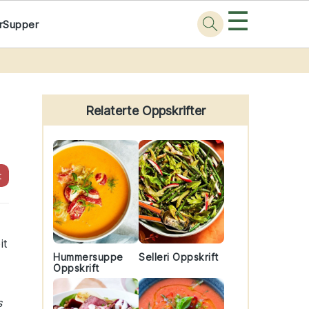
☰
r
Supper
Primary
Sidebar
Relaterte Oppskrifter
t
it
Hummersuppe
Selleri Oppskrift
Oppskrift
s