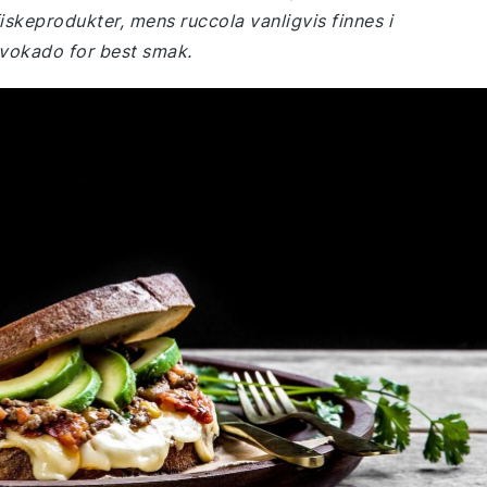
skeprodukter, mens ruccola vanligvis finnes i
avokado for best smak.