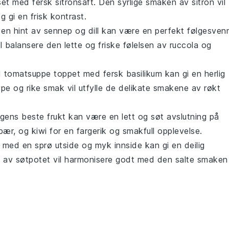
et med fersk sitronsaft. Den syrlige smaken av sitron vil
 gi en frisk kontrast.
n hint av sennep og dill kan være en perfekt følgesven
l balansere den lette og friske følelsen av
ruccola
og
d
tomatsuppe
toppet med fersk
basilikum
kan gi en herlig
pe og rike smak vil utfylle de delikate smakene av
røkt
gens beste
frukt
kan være en lett og søt avslutning på
bær
, og
kiwi
for en fargerik og smakfull opplevelse.
med en sprø utside og myk innside kan gi en deilig
n av
søtpotet
vil harmonisere godt med den salte smaken