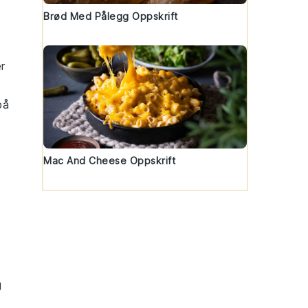
Brød Med Pålegg Oppskrift
r
på
Mac And Cheese Oppskrift
g