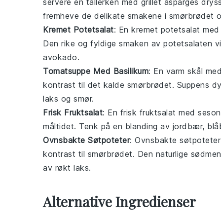
servere en tallerken med grillet
asparges
dryss
fremheve de delikate smakene i smørbrødet og
Kremet Potetsalat
: En kremet
potetsalat
med e
Den rike og fyldige smaken av potetsalaten vi
avokado
.
Tomatsuppe Med Basilikum
: En varm skål me
kontrast til det kalde smørbrødet. Suppens dy
laks
og
smør
.
Frisk Fruktsalat
: En frisk
fruktsalat
med seson
måltidet. Tenk på en blanding av
jordbær
,
blå
Ovnsbakte Søtpoteter
: Ovnsbakte
søtpoteter
kontrast til smørbrødet. Den naturlige sødme
av
røkt laks
.
Alternative Ingredienser