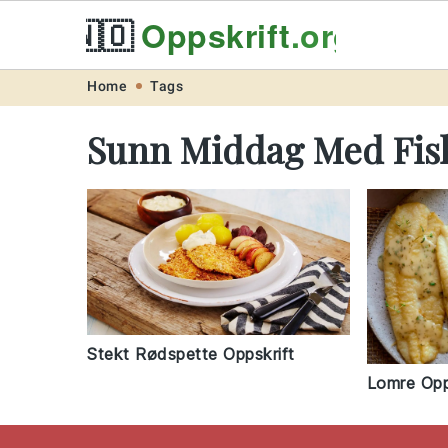
🇳🇴
Oppskrift
.org
Skip
Skip
Skip
Skip
Home
Tags
to
to
to
to
Sunn Middag Med Fis
primary
main
primary
footer
navigation
content
sidebar
Stekt Rødspette Oppskrift
Lomre Opp