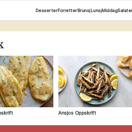
Desserter
Forretter
Brunsj
Lunsj
Middag
Salate
k
skrift
Ansjos Oppskrift