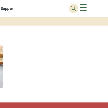
☰
r
Supper