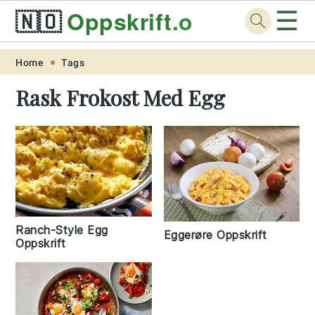
☰
🇳🇴
Oppskrift
.org
Skip
Skip
Skip
Skip
Home
Tags
to
to
to
to
Rask Frokost Med Egg
primary
main
primary
footer
navigation
content
sidebar
Ranch-Style Egg
Eggerøre Oppskrift
Oppskrift