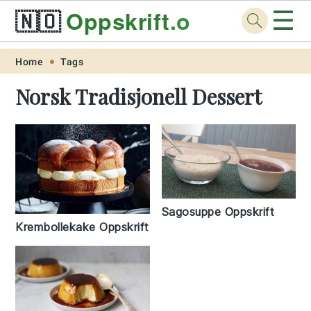
☰
🇳🇴
Oppskrift
.org
Skip
Skip
Skip
Skip
Home
Tags
to
to
to
to
Norsk Tradisjonell Dessert
primary
main
primary
footer
navigation
content
sidebar
Sagosuppe Oppskrift
Krembollekake Oppskrift