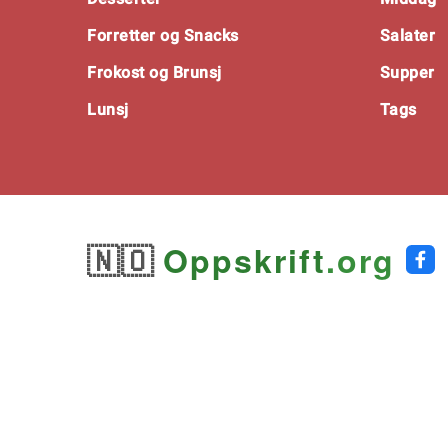
Forretter og Snacks
Salater
Frokost og Brunsj
Supper
Lunsj
Tags
🇳🇴
Oppskrift
.org