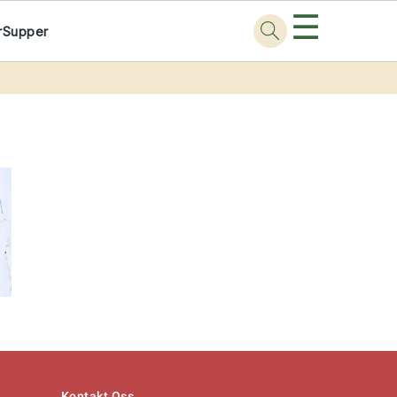
☰
r
Supper
Kontakt Oss