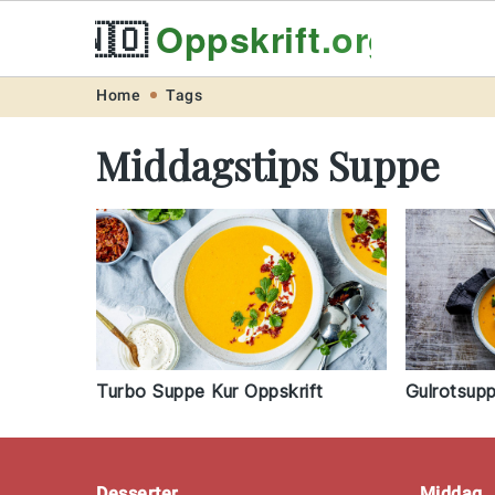
🇳🇴
Oppskrift
.org
Skip
Skip
Skip
Skip
Home
Tags
to
to
to
to
Middagstips Suppe
primary
main
primary
footer
navigation
content
sidebar
Turbo Suppe Kur Oppskrift
Gulrotsupp
Footer
Desserter
Middag