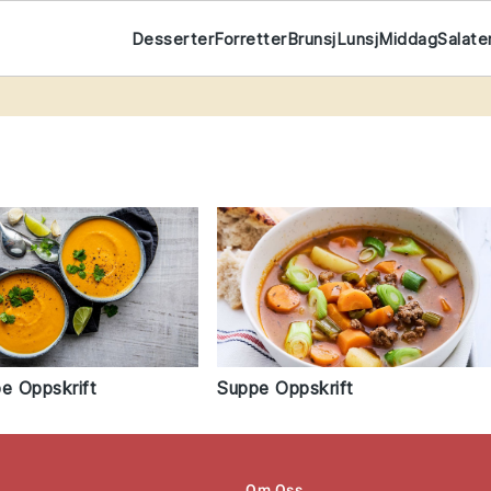
Desserter
Forretter
Brunsj
Lunsj
Middag
Salate
e Oppskrift
Suppe Oppskrift
Om Oss